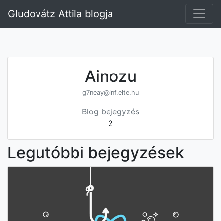
Gludovátz Attila blogja
Ainozu
g7neay@inf.elte.hu
Blog bejegyzés
2
Legutóbbi bejegyzések