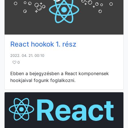
React hookok 1. rész
2022. 04. 21. 00:10
0
Ebben a bejegyzésben a React komponensek
hookjaival fogunk foglalkozni.