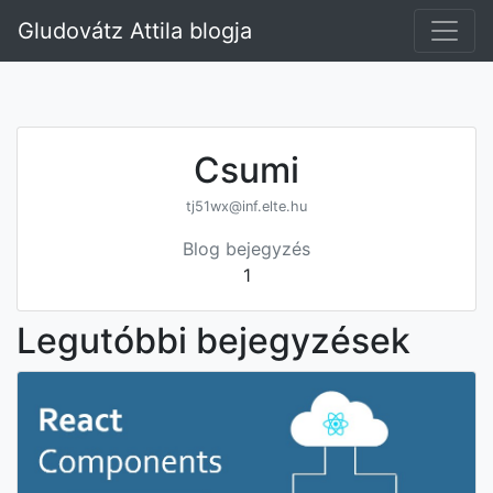
Gludovátz Attila blogja
Csumi
tj51wx@inf.elte.hu
Blog bejegyzés
1
Legutóbbi bejegyzések