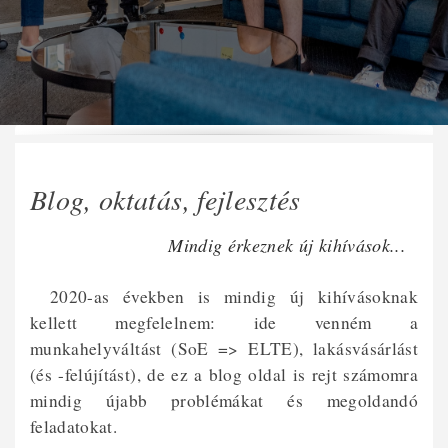
Blog, oktatás, fejlesztés
Mindig érkeznek új kihívások...
2020-as években is mindig új kihívásoknak
kellett megfelelnem: ide venném a
munkahelyváltást (SoE => ELTE), lakásvásárlást
(és -felújítást), de ez a blog oldal is rejt számomra
mindig újabb problémákat és megoldandó
feladatokat.