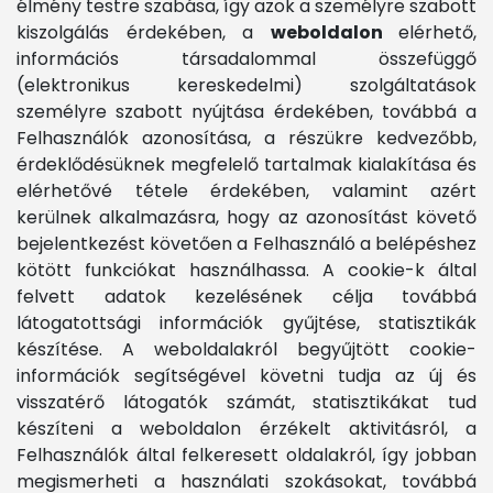
élmény testre szabása, így azok a személyre szabott
kiszolgálás érdekében, a
weboldalon
elérhető,
információs társadalommal összefüggő
(elektronikus kereskedelmi) szolgáltatások
személyre szabott nyújtása érdekében, továbbá a
Felhasználók azonosítása, a részükre kedvezőbb,
érdeklődésüknek megfelelő tartalmak kialakítása és
elérhetővé tétele érdekében, valamint azért
kerülnek alkalmazásra, hogy az azonosítást követő
bejelentkezést követően a Felhasználó a belépéshez
kötött funkciókat használhassa. A cookie-k által
felvett adatok kezelésének célja továbbá
látogatottsági információk gyűjtése, statisztikák
készítése. A weboldalakról begyűjtött cookie-
információk segítségével követni tudja az új és
visszatérő látogatók számát, statisztikákat tud
készíteni a weboldalon érzékelt aktivitásról, a
Felhasználók által felkeresett oldalakról, így jobban
megismerheti a használati szokásokat, továbbá