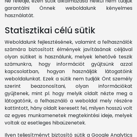
Ne feledje, ezen sütik alkalmazása nélkül nem tudjuk
garantálni Önnek weboldalunk kényelmes
használatát.
Statisztikai célú sütik
Weboldalunk fejlesztésének, valamint a felhasználók
számára biztosított élmények javításának céljával
olyan sütiket is használunk, melyek lehetővé teszik
számunkra, hogy információt gyűjtsünk azzal
kapcsolatban, hogyan használják látogatóink
weboldalunkat. Ezek a sütik nem tudják Önt személy
szerint beazonosítani, olyan információkat
gyűjtenek, mint pl. hogy melyik oldalt nézte meg a
látogatónk, a felhasználó a weboldal mely részére
kattintott, hány oldalt keresett fel, milyen hosszú volt
az egyes munkamenetek megtekintési ideje, melyek
voltak az esetleges hibaüzenetek.
Ilyen teljesítményt biztosító sütik a Google Analytics