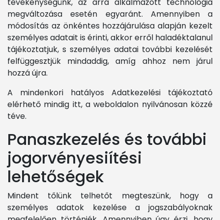
tevékenységünk, az arra alkalmazott technológia
megváltozása esetén egyaránt. Amennyiben a
módosítás az önkéntes hozzájárulása alapján kezelt
személyes adatait is érinti, akkor erről haladéktalanul
tájékoztatjuk, s személyes adatai további kezelését
felfüggesztjük mindaddig, amíg ahhoz nem járul
hozzá újra.
A mindenkori hatályos Adatkezelési tájékoztató
elérhető mindig itt, a weboldalon nyilvánosan közzé
téve.
Panaszkezelés és további
jogorvényesiítési
lehetőségek
Mindent tőlünk telhetőt megteszünk, hogy a
személyes adatok kezelése a jogszabályoknak
megfelelően történjék. Amennyiben úgy érzi, hogy