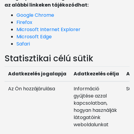
az alábbi linkeken tájékozódhat:
Google Chrome
Firefox
Microsoft Internet Explorer
Microsoft Edge
Safari
Statisztikai célú sütik
Adatkezelés jogalapja
Adatkezelés célja
Ad
Az Ön hozzájárulása
Információ
Süt
gyűjtése azzal
kapcsolatban,
hogyan használják
látogatóink
weboldalunkat