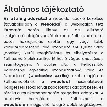
Általános tájékoztató
Az attila.gludovatz.hu
weboldal cookie kezelése
(továbbiakban a
weboldal
) a weboldalon tett
látogatás során, illetve az ott elérhető
szolgáltatások igénybevételekor, a Felhasználó által
adott hozzájárulás esetén egy vagy több
karaktersorozatból álló azonosító file („süti” vagy
„cookie”) kerül megküldésre és elhelyezésre a
Felhasználó elektronikus hírközlő végberendezésén,
számítógépén. A cookie által a Felhasználó
böngészője egyedileg azonosíthatóvá válik. Az
üzemeltető
(Gludovátz Attila)
ezek alapján a
Felhasználóknak a
weboldal
használatával,
böngészési szokásaival kapcsolatos adatait kezeli, és
tárolja a munkamenet során megadott adatokat. A
cookie-k használatát a Felhasználó a
weboldalon
megjelenő felugró ablak segítségével