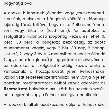
hagyhatja jóvá.
A cookie-k lehetnek „állandó” vagy „munkameneti”
típusúak, melyeket a böngésző különféle időpontig,
lejáratig tárol, feltéve, hogy azt a Felhasználó nem
törli vagy tiltja le (lásd lent). Az adatokat a
szolgáltató különböző időpontig kezeli, ez lehet 10
perc, 30 perc, a böngésző bezárásáig, az adott
munkamenet végéig, vagy 2 hét, 30 nap, 6 hónap,
illetve 1, 2, vagy 3 év is. Amennyiben a cookie állandó
(vagyis nem ideiglenes) jelleggel kerül elhelyezésére,
az adatokat a szolgáltató addig kezeli, amíg a
Felhasználó a hozzájárulását jelen Felhasználási
Szabályzat feltételei szerint vissza nem vonja. A jelen
pontban meghatározott célból kezelt adatokat az
üzemeltető
haladéktalanul törli, ha az adatkezelési
cél megszűnt, vagy a Felhasználó így rendelkezik.
A cookie-k általi adatkezelés célja a felhasználói