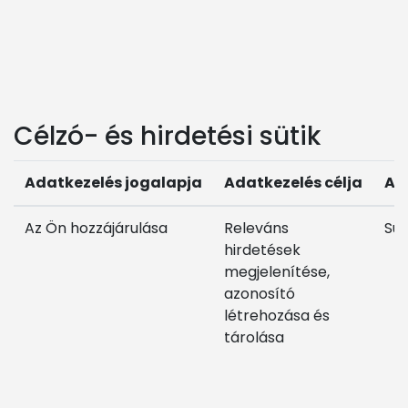
Célzó- és hirdetési sütik
Adatkezelés jogalapja
Adatkezelés célja
Ad
Az Ön hozzájárulása
Releváns
Süt
hirdetések
megjelenítése,
azonosító
létrehozása és
tárolása