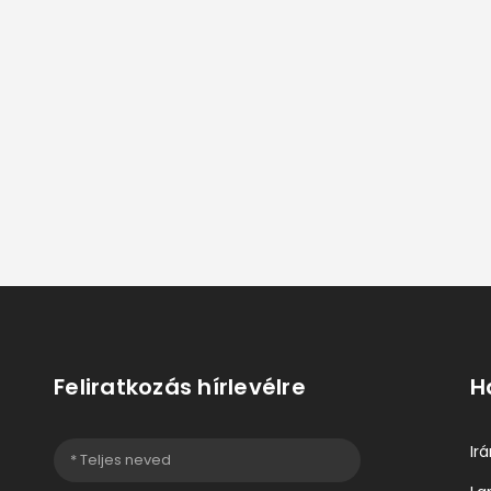
Feliratkozás hírlevélre
H
Ir