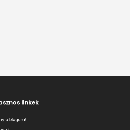
asznos linkek
ány a blogom!