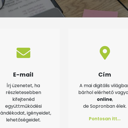
E-mail
Cím
Írj üzenetet, ha
A mai digitális világba
részletesebben
bárhol elérhető vagy
kifejtenéd
online
,
együttműködési
de Sopronban élek.
zándékodat, igényeidet,
Pontosan itt...
lehetőségeidet.