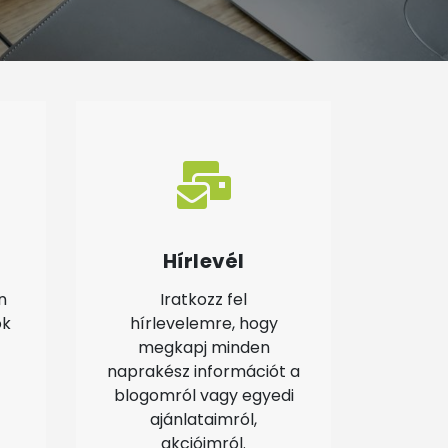
Hírlevél
n
Iratkozz fel
ok
hírlevelemre, hogy
megkapj minden
naprakész információt a
blogomról vagy egyedi
ajánlataimról,
akcióimról.