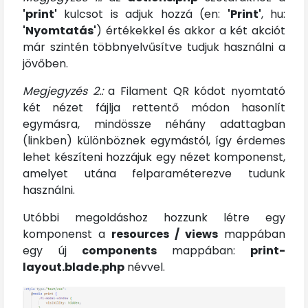
'print'
kulcsot is adjuk hozzá (en:
'Print'
, hu:
'
Nyomtatás'
) értékekkel és akkor a két akciót
már szintén többnyelvűsítve tudjuk használni a
jövőben.
Megjegyzés 2.:
a Filament QR kódot nyomtató
két nézet fájlja rettentő módon hasonlít
egymásra, mindössze néhány adattagban
(linkben) különböznek egymástól, így érdemes
lehet készíteni hozzájuk egy nézet komponenst,
amelyet utána felparaméterezve tudunk
használni.
Utóbbi megoldáshoz hozzunk létre egy
komponenst a
resources / views
mappában
egy új
components
mappában:
print-
layout.blade.php
névvel.