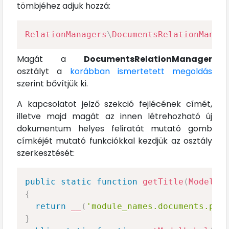
tömbjéhez adjuk hozzá:
RelationManagers
\
DocumentsRelationManag
Magát a
DocumentsRelationManager
osztályt a
korábban ismertetett megoldás
szerint bővítjük ki.
A kapcsolatot jelző szekció fejlécének címét,
illetve majd magát az innen létrehozható új
dokumentum helyes feliratát mutató gomb
címkéjét mutató funkciókkal kezdjük az osztály
szerkesztését:
public
static
function
getTitle
(
Model
$
{
return
__
(
'module_names.documents.plu
}