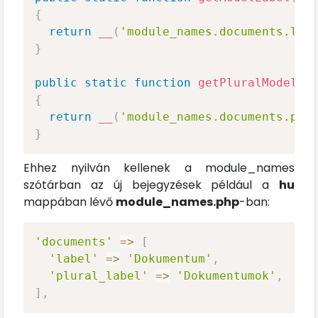
{
return
__
(
'module_names.documents.lab
}
public
static
function
getPluralModelLa
{
return
__
(
'module_names.documents.plu
}
Ehhez nyilván kellenek a module_names
szótárban az új bejegyzések például a
hu
mappában lévő
module_names.php
-ban:
'documents'
=>
[
'label'
=>
'Dokumentum'
,
'plural_label'
=>
'Dokumentumok'
,
]
,