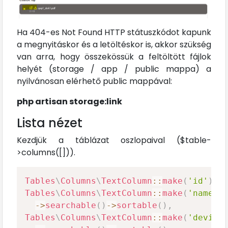
Ha 404-es Not Found HTTP státuszkódot kapunk
a megnyitáskor és a letöltéskor is, akkor szükség
van arra, hogy összekössük a feltöltött fájlok
helyét (storage / app / public mappa) a
nyilvánosan elérhető public mappával:
php artisan storage:link
Lista nézet
Kezdjük a táblázat oszlopaival ($table-
>columns([])).
Tables
\
Columns
\
TextColumn
::
make
(
'id'
)
->
Tables
\
Columns
\
TextColumn
::
make
(
'name'
)
->
searchable
(
)
->
sortable
(
)
,
Tables
\
Columns
\
TextColumn
::
make
(
'device