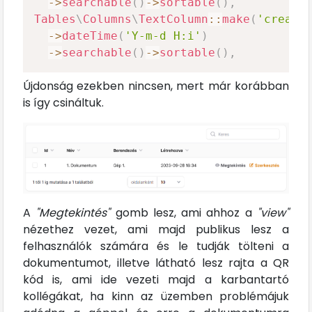
->
searchable
(
)
->
sortable
(
)
,
Tables
\
Columns
\
TextColumn
::
make
(
'create
->
dateTime
(
'Y-m-d H:i'
)
->
searchable
(
)
->
sortable
(
)
,
Újdonság ezekben nincsen, mert már korábban
is így csináltuk.
A
"Megtekintés"
gomb lesz, ami ahhoz a
"view"
nézethez vezet, ami majd publikus lesz a
felhasználók számára és le tudják tölteni a
dokumentumot, illetve látható lesz rajta a QR
kód is, ami ide vezeti majd a karbantartó
kollégákat, ha kinn az üzemben problémájuk