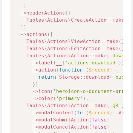
]
)
->
headerActions
(
[
Tables
\
Actions
\
CreateAction
::
make
(
)
]
)
->
actions
(
[
Tables
\
Actions
\
ViewAction
::
make
(
)
->
Tables
\
Actions
\
EditAction
::
make
(
)
->
Tables
\
Actions
\
Action
::
make
(
'downlo
->
label
(
__
(
'actions.download'
)
)
->
action
(
function
(
$record
)
{
return
Storage
::
download
(
'publi
}
)
->
icon
(
'heroicon-o-document-arrow
->
color
(
'primary'
)
,
Tables
\
Actions
\
Action
::
make
(
'QR'
)
->
->
modalContent
(
fn
(
$record
)
:
View
->
modalSubmitAction
(
false
)
->
modalCancelAction
(
false
)