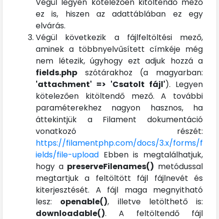
Végül legyen kötelezően kitöltendő mező
ez is, hiszen az adattáblában ez egy
elvárás.
Végül következik a fájlfeltöltési mező,
aminek a többnyelvűsített címkéje még
nem létezik, úgyhogy ezt adjuk hozzá a
fields.php
szótárakhoz (a magyarban:
'attachment' => 'Csatolt fájl'
). Legyen
kötelezően kitöltendő mező. A további
paraméterekhez nagyon hasznos, ha
áttekintjük a Filament dokumentáció
vonatkozó részét:
https://filamentphp.com/docs/3.x/forms/f
ields/file-upload
Ebben is megtalálhatjuk,
hogy a
preserveFilenames()
metódussal
megtartjuk a feltöltött fájl fájlnevét és
kiterjesztését. A fájl maga megnyitható
lesz:
openable()
, illetve letölthető is:
downloadable()
. A feltöltendő fájl