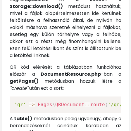
Storage::download()
metódust használtuk,
mivel a fájlok alapértelmezetten ide kerülnek
feltöltésre a felhasználó által, de nyilván ha
valaki máshova szeretné elhelyezni a fájlokat,
esetleg egy külön tárhelyre vagy a felhőbe,
akkor ezt a részt még finomhangolni kellene.
Ezen felül letöltési ikont és színt is állítottunk be
a letöltési linknek.
QR kód elérését a táblázatban funkcióhoz
először a
DocumentResource.php
-ban a
getPages()
metódusban hozzuk létre a
"create"
után ezt a sort:
'qr'
=>
Pages
\
QRDocument
::
route
(
'/qr/{r
A
table()
metódusban pedig ugyanúgy, ahogy a
berendezéseknél csináltuk korábban az