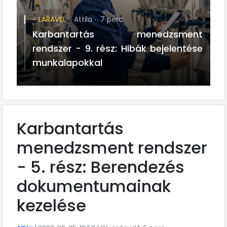
LARAVEL
Attila
7 perc
Karbantartás menedzsment
rendszer - 9. rész: Hibák bejelentése
munkalapokkal
Karbantartás
menedzsment rendszer
- 5. rész: Berendezés
dokumentumainak
kezelése