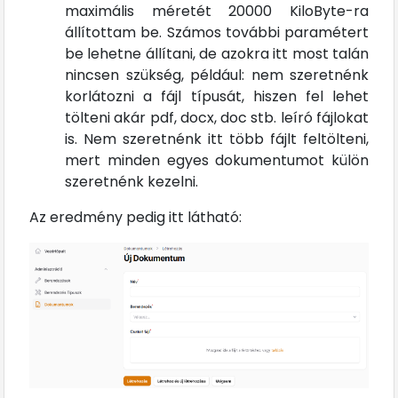
maximális méretét 20000 KiloByte-ra
állítottam be. Számos további paramétert
be lehetne állítani, de azokra itt most talán
nincsen szükség, például: nem szeretnénk
korlátozni a fájl típusát, hiszen fel lehet
tölteni akár pdf, docx, doc stb. leíró fájlokat
is. Nem szeretnénk itt több fájlt feltölteni,
mert minden egyes dokumentumot külön
szeretnénk kezelni.
Az eredmény pedig itt látható: