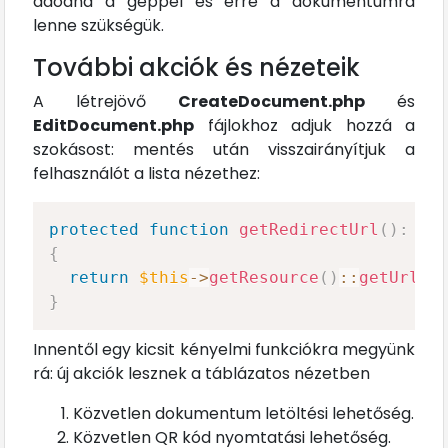
adódna a géppel és erre a dokumentumra
lenne szükségük.
További akciók és nézeteik
A létrejövő
CreateDocument.php
és
EditDocument.php
fájlokhoz adjuk hozzá a
szokásost: mentés után visszairányítjuk a
felhasználót a lista nézethez:
protected
function
getRedirectUrl
(
)
:
st
{
return
$this
->
getResource
(
)
::
getUrl
(
'
}
Innentől egy kicsit kényelmi funkciókra megyünk
rá: új akciók lesznek a táblázatos nézetben
Közvetlen dokumentum letöltési lehetőség.
Közvetlen QR kód nyomtatási lehetőség.