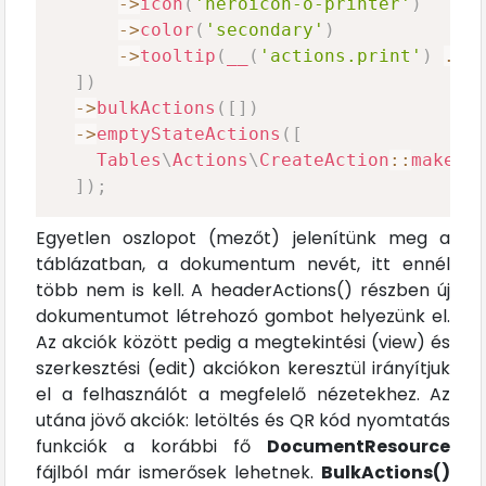
->
icon
(
'heroicon-o-printer'
)
->
color
(
'secondary'
)
->
tooltip
(
__
(
'actions.print'
)
.
'
]
)
->
bulkActions
(
[
]
)
->
emptyStateActions
(
[
Tables
\
Actions
\
CreateAction
::
make
(
)
]
)
;
Egyetlen oszlopot (mezőt) jelenítünk meg a
táblázatban, a dokumentum nevét, itt ennél
több nem is kell. A headerActions() részben új
dokumentumot létrehozó gombot helyezünk el.
Az akciók között pedig a megtekintési (view) és
szerkesztési (edit) akciókon keresztül irányítjuk
el a felhasználót a megfelelő nézetekhez. Az
utána jövő akciók: letöltés és QR kód nyomtatás
funkciók a korábbi fő
DocumentResource
fájlból már ismerősek lehetnek.
BulkActions()