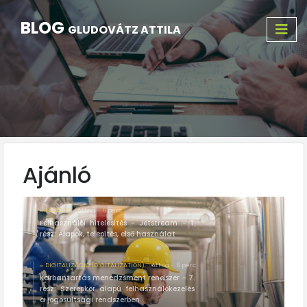
BLOG
GLUDOVÁTZ ATTILA
Ajánló
LARAVEL
Attila
6 perc
Felhasználói hitelesítés - Jetstream - 1.
rész: Alapok, telepítés, első használat
DIGITALIZÁCIÓ (DIGITALIZATION)
Attila
6 perc
Karbantartás menedzsment rendszer - 7.
rész: Szerepkör alapú felhasználókezelés
a jogosultsági rendszerben