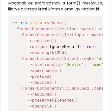
Magának az erőforrásnak a form() metódusa,
illetve a visszatérési $form eleme így nézhet ki:
return
$form
->
schema
(
[
Forms
\
Components
\
Section
::
make
(
)
->
sch
Forms
\
Components
\
TextInput
::
make
(
'n
->
required
(
)
->
unique
(
ignoreRecord
:
true
)
->
maxLength
(
255
)
,
Forms
\
Components
\
Select
::
make
(
'devi
->
relationship
(
'device'
,
'name'
)
->
searchable
(
)
->
preload
(
)
->
required
(
)
,
Forms
\
Components
\
FileUpload
::
make
(
'
->
required
(
)
->
preserveFilenames
(
)
->
openable
(
)