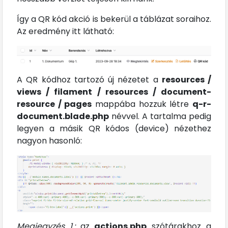
Így a QR kód akció is bekerül a táblázat soraihoz.
Az eredmény itt látható:
A QR kódhoz tartozó új nézetet a
resources /
views / filament / resources / document-
resource / pages
mappába hozzuk létre
q-r-
document.blade.php
névvel. A tartalma pedig
legyen a másik QR kódos (device) nézethez
nagyon hasonló:
Megjegyzés 1.:
az
actions.php
szótárakhoz a