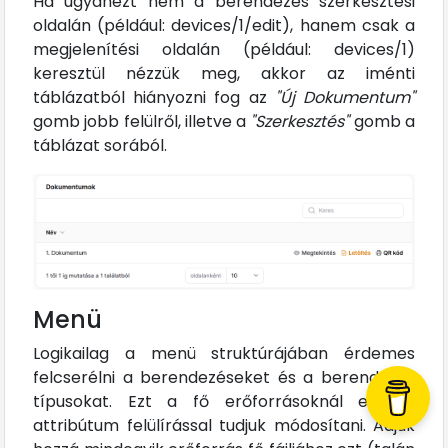
Ha ugyanezt nem a berendezés szerkesztési
oldalán (például: devices/1/edit), hanem csak a
megjelenítési oldalán (például: devices/1)
keresztül nézzük meg, akkor az iménti
táblázatból hiányozni fog az
"Új Dokumentum"
gomb jobb felülről, illetve a
"Szerkesztés"
gomb a
táblázat sorából.
Menü
Logikailag a menü struktúrájában érdemes
felcserélni a berendezéseket és a berendezés
típusokat. Ezt a fő erőforrásoknál egy új
attribútum felülírással tudjuk módosítani. Adjuk