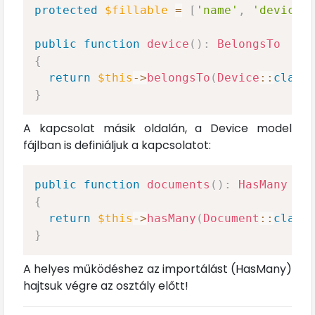
protected
$fillable
=
[
'name'
,
'device_
public
function
device
(
)
:
BelongsTo
{
return
$this
->
belongsTo
(
Device
::
class
}
A kapcsolat másik oldalán, a Device model
fájlban is definiáljuk a kapcsolatot:
public
function
documents
(
)
:
HasMany
{
return
$this
->
hasMany
(
Document
::
class
}
A helyes működéshez az importálást (HasMany)
hajtsuk végre az osztály előtt!