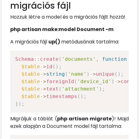
migrációs fájl
Hozzuk létre a model és a migrációs fájlt hozzá!
php artisan make:model Document -m
A migrációs fájl
up()
metódusának tartalma:
Schema
::
create
(
'documents'
,
function
(
B
$table
->
id
(
)
;
$table
->
string
(
'name'
)
->
unique
(
)
;
$table
->
foreignId
(
'device_id'
)
->
const
$table
->
text
(
'attachment'
)
;
$table
->
timestamps
(
)
;
}
)
;
Migráljuk a táblát (
php artisan migrate
)! Majd
ezek alapján a Document model fájl tartalma: