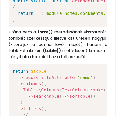
public
static
function
getModelLabel
(
)
:
{
return
__
(
'module_names.documents.lab
}
Utána nem a
form()
metódusának visszatérési
tömbjét szerkesztjük, illetve azt üresen hagyjuk
(kitöröljük a benne lévő mezőt), hanem a
táblázat akcióin (
table()
metóduson) keresztül
irányítjuk a funkciókhoz a felhasználót.
return
$table
->
recordTitleAttribute
(
'name'
)
->
columns
(
[
Tables
\
Columns
\
TextColumn
::
make
(
'na
->
searchable
(
)
->
sortable
(
)
,
]
)
->
filters
(
[
//