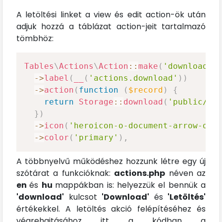
A letöltési linket a view és edit action-ök után
adjuk hozzá a táblázat action-jeit tartalmazó
tömbhöz:
Tables
\
Actions
\
Action
::
make
(
'download'
)
->
label
(
__
(
'actions.download'
)
)
->
action
(
function
(
$record
)
{
return
Storage
::
download
(
'public/'
}
)
->
icon
(
'heroicon-o-document-arrow-dow
->
color
(
'primary'
)
,
A többnyelvű működéshez hozzunk létre egy új
szótárat a funkcióknak:
actions.php
néven az
en
és
hu
mappákban is: helyezzük el bennük a
'download'
kulcsot
'Download'
és
'Letöltés'
értékekkel. A letöltés akció felépítéséhez és
végrehajtásához itt a kódban a