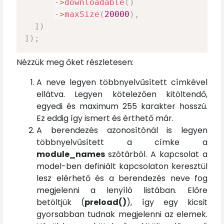
->
downloadable
(
)
->
maxSize
(
20000
)
,
]
)
]
)
;
Nézzük meg őket részletesen:
A neve legyen többnyelvűsített címkével
ellátva. Legyen kötelezően kitöltendő,
egyedi és maximum 255 karakter hosszú.
Ez eddig így ismert és érthető már.
A berendezés azonosítónál is legyen
többnyelvűsített a címke a
module_names
szótárból. A kapcsolat a
model-ben definiált kapcsolaton keresztül
lesz elérhető és a berendezés neve fog
megjelenni a lenyíló listában. Előre
betöltjük (
preload()
), így egy kicsit
gyorsabban tudnak megjelenni az elemek.