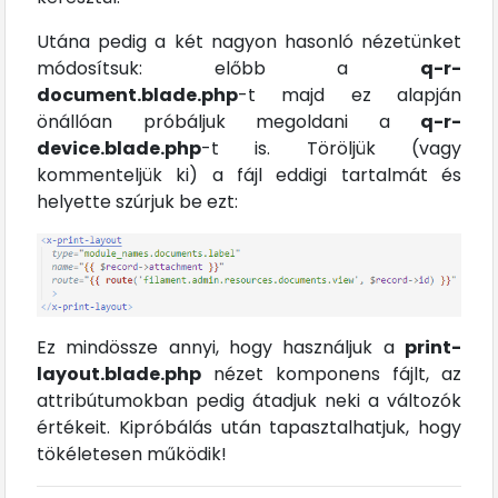
Utána pedig a két nagyon hasonló nézetünket
módosítsuk: előbb a
q-r-
document.blade.php
-t majd ez alapján
önállóan próbáljuk megoldani a
q-r-
device.blade.php
-t is. Töröljük (vagy
kommenteljük ki) a fájl eddigi tartalmát és
helyette szúrjuk be ezt:
Ez mindössze annyi, hogy használjuk a
print-
layout.blade.php
nézet komponens fájlt, az
attribútumokban pedig átadjuk neki a változók
értékeit. Kipróbálás után tapasztalhatjuk, hogy
tökéletesen működik!