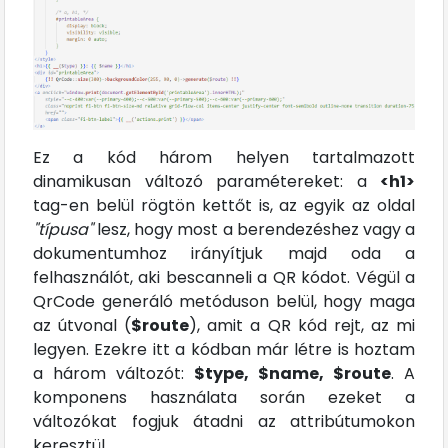
Ez a kód három helyen tartalmazott
dinamikusan változó paramétereket: a
<h1>
tag-en belül rögtön kettőt is, az egyik az oldal
"típusa"
lesz, hogy most a berendezéshez vagy a
dokumentumhoz irányítjuk majd oda a
felhasználót, aki bescanneli a QR kódot. Végül a
QrCode generáló metóduson belül, hogy maga
az útvonal (
$route
), amit a QR kód rejt, az mi
legyen. Ezekre itt a kódban már létre is hoztam
a három változót:
$type, $name, $route
. A
komponens használata során ezeket a
változókat fogjuk átadni az attribútumokon
keresztül.