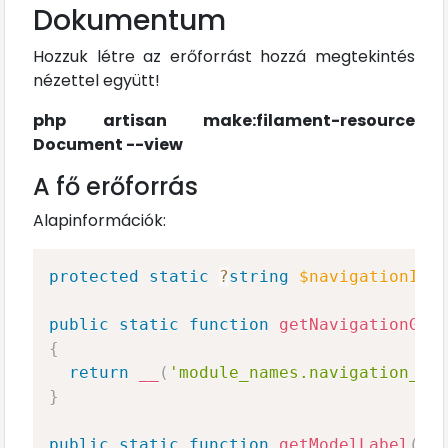
Dokumentum
Hozzuk létre az erőforrást hozzá megtekintés
nézettel együtt!
php artisan make:filament-resource
Document --view
A fő erőforrás
Alapinformációk:
protected
static
?
string
$navigationIco
public
static
function
getNavigationGro
{
return
__
(
'module_names.navigation_gr
}
public
static
function
getModelLabel
(
)
: