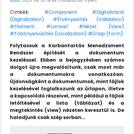
Attila
| 2023. 09. 25. 18:59
| Olvasási idő: 5 perc
Címkék:
#Component
#Digitalizáció
(Digitalization)
#Érvényesítés (Validation)
#Filament
#Laravel
#Nézet (View)
#Többnyelvűsítés (Localization)
#Űrlap (Form)
Folytassuk a Karbantartás Menedzsment
Rendszer építését a dokumentum
kezeléssel. Ebben a bejegyzésben számos
dolgot újra megvalósítunk, csak most már
a dokumentumokra vonatkozóan.
Újdonságként a dokumentumok, mint fájlok
kezelésével foglalkozunk az űrlapon, illetve
a kapcsolódó részeivel, mint például a fájlok
letöltésével a lista (táblázat) és a
megtekintés (view) nézeten keresztül is. De
haladjunk csak szép sorban...