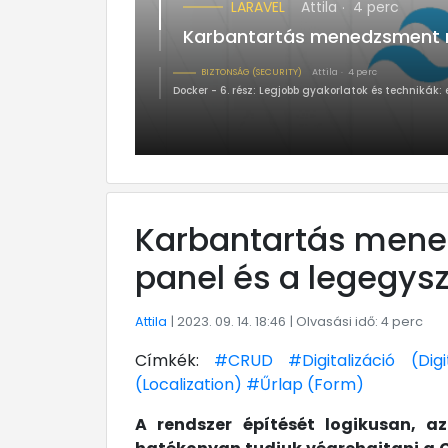
LARAVEL
Attila
4 perc
Karbantartás menedzsment ren
BIZTONSÁG (SECURITY)
Attila
4 perc
Docker - 6. rész: Legjobb gyakorlatok és technikák: 
Karbantartás mened
panel és a legegys
Attila
| 2023. 09. 14. 18:46
| Olvasási idő: 4 perc
Címkék:
#CRUD
#Digitalizáció (Digi
(Localization)
#Űrlap (Form)
A rendszer építését logikusan, a