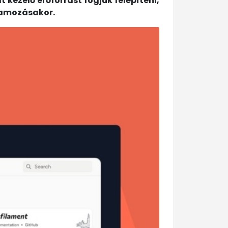
kezelő erőforrást fogjuk felépíteni,
ramozásakor.