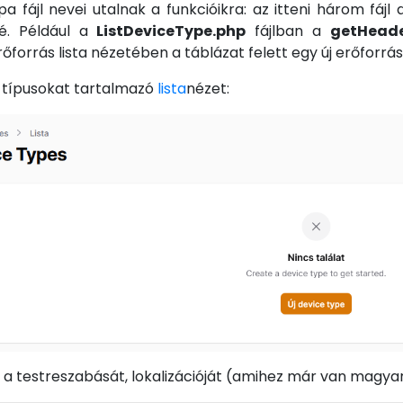
 fájl nevei utalnak a funkcióikra: az itteni három fájl a
vé. Például a
ListDeviceType.php
fájlban a
getHeade
rőforrás lista nézetében a táblázat felett egy új erőforrá
s típusokat tartalmazó
lista
nézet:
i a testreszabását, lokalizációját (amihez már van magyar 