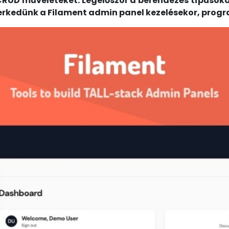
UD műveleteket. Legelőször a berendezés típusokat 
rkedünk a Filament admin panel kezelésekor, prog