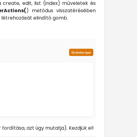
 create, edit, list (index) műveletek és
rActions(
) metódus visszatérésében
s létrehozását elindító gomb.
fordítása, azt úgy mutatja). Kezdjük el!