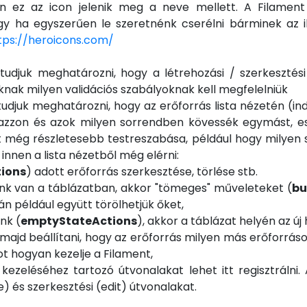
n ez az icon jelenik meg a neve mellett. A Filamen
így ha egyszerűen le szeretnénk cserélni bárminek az 
tps://heroicons.com/
tudjuk meghatározni, hogy a létrehozási / szerkesztési
nak milyen validációs szabályoknak kell megfelelniük
tudjuk meghatározni, hogy az erőforrás lista nézetén (in
azzon és azok milyen sorrendben kövessék egymást, e
t még részletesebb testreszabása, például hogy milyen 
nnen a lista nézetből még elérni:
tions
) adott erőforrás szerkesztése, törlése stb.
nk van a táblázatban, akkor "tömeges" műveleteket (
bu
án például együtt törölhetjük őket,
nk (
emptyStateActions
), akkor a táblázat helyén az 
k majd beállítani, hogy az erőforrás milyen más erőforr
t hogyan kezelje a Filament,
 kezeléséhez tartozó útvonalakat lehet itt regisztrálni.
) és szerkesztési (edit) útvonalakat.