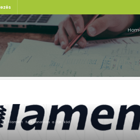
kezés
Hom
 Új Filament funkcionalitás a QR kód