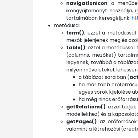
navigationIcon
: a menübe
ikongyűjteményt használja, 
tartalmában keresgéljünk:
ht
metódusai:
form()
: ezzel a metódussal 
mezők jelenjenek meg és azok
table()
: ezzel a metódussal 
(columns, mezőket) tartalm
legyenek, továbbá a tábláza
milyen műveleteket lehessen i
a táblázat soraiban (
ac
ha már több erőforrásu
egyes sorok kijelölése ut
ha még nincs erőforrásu
getRelations()
: ezzel tudju
modellekhez) és a kapcsolato
getPages()
: az erőforrások
valamint a létrehozási (create