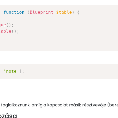
,
function
(
Blueprint
$table
)
{
que
(
)
;
lable
(
)
;
,
'note'
]
;
 foglalkoznunk, amíg a kapcsolat másik résztvevője (ber
hozása