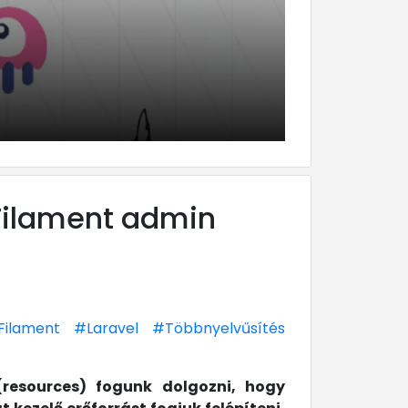
 Filament admin
Filament
#Laravel
#Többnyelvűsítés
(resources) fogunk dolgozni, hogy