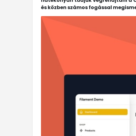
hatékonyan tudjuk végrehajtani a CR
és közben számos fogással megisme