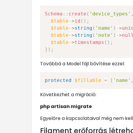
Schema
::
create
(
'device_types'
$table
->
id
(
)
;
$table
->
string
(
'name'
)
->
uni
$table
->
string
(
'note'
)
->
nul
$table
->
timestamps
(
)
;
}
)
;
Továbbá a Model fájl bővítése ezzel:
protected
$fillable
=
[
'name'
Következhet a migráció:
php artisan migrate
Egyelőre a kapcsolataival még nem kell
Filament erőforrás létre