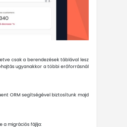
letve csak a berendezések táblával lesz
hajtás ugyanakkor a többi erőforrásnál
oquent ORM segítségével biztosítunk majd
a migrációs fájlja: