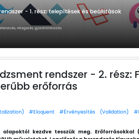
dszer - 1. rész: telepítések és beállítások
ellenőrzés, rétegezés, gyorsítótárazás
zsment rendszer - 2. rész:
zerűbb erőforrás
talization)
#Eloquent
#Érvényesítés (Validation)
#
z alapoktól kezdve tesszük meg. Erőforrásokkal 