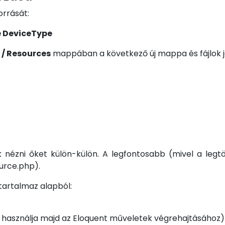
orrását:
e DeviceType
 / Resources
mappában a következő új mappa és fájlok jö
nézni őket külön-külön. A legfontosabb (mivel a legtöb
urce.php).
tartalmaz alapból:
 használja majd az Eloquent műveletek végrehajtásához)