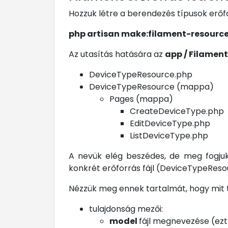
Hozzuk létre a berendezés típusok erőf
php artisan make:filament-resourc
Az utasítás hatására az
app / Filament
DeviceTypeResource.php
DeviceTypeResource (mappa)
Pages (mappa)
CreateDeviceType.php
EditDeviceType.php
ListDeviceType.php
A nevük elég beszédes, de meg fogjuk 
konkrét erőforrás fájl (DeviceTypeReso
Nézzük meg ennek tartalmát, hogy mit 
tulajdonság mezői:
model
fájl megnevezése (ezt