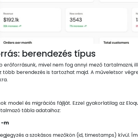
rrás: berendezés típus
b erőforrásunk, mivel nem fog annyi mező tartalmazni, il
 több berendezés is tartozhat majd. A műveletsor végre
kra.
ok model és migrációs fájlját. Ezzel gyakorlatilag az El
talmazó tábla adataihoz:
e -m
gjegyzés a szokásos mezőkön (id, timestamps) kívül. Íme 