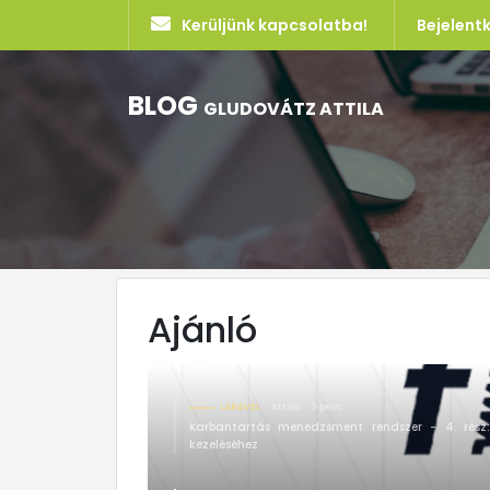
Kerüljünk kapcsolatba!
Bejelent
BLOG
GLUDOVÁTZ ATTILA
Ajánló
LARAVEL
Attila
3 perc
Karbantartás menedzsment rendszer - 4. rész:
kezeléséhez