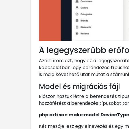
A legegyszerűbb erőfo
Azért írom azt, hogy ez a legegyszerűb
kapcsolatban: egy berendezés típushoz
is majd követhető utat mutat a számun
Model és migrációs fájl
Először hozzuk létre a berendezés típus
hozzáférést a berendezés típusokat tar
php artisan make:model DeviceTyp
Két mezője lesz egy elnevezés és egy me