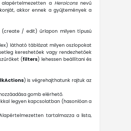
t alapértelmezetten a
Heroicons
nevű
ikonját, akkor ennek a gyűjtemények a
 (create / edit) űrlapon milyen típusú
dex) látható táblázat milyen oszlopokat
setleg kereshetőek vagy rendezhetőek
szűrőket (
filters
) lehessen beállítani és
lkActions
) is végrehajthatunk rajtuk az
új hozzáadása gomb elérhető.
ásokkal legyen kapcsolatban (hasonlóan a
 Alapértelmezetten tartalmazza a lista,