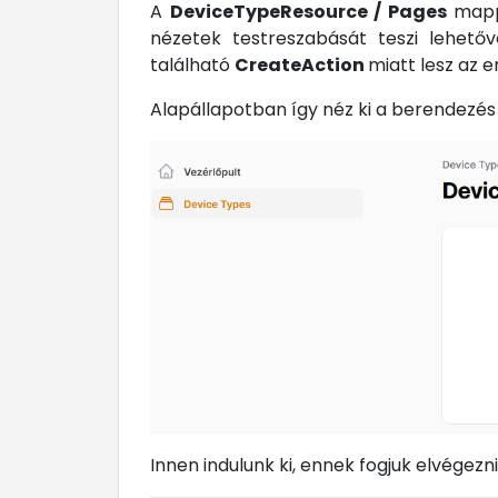
A
DeviceTypeResource / Pages
mappa
nézetek testreszabását teszi lehető
található
CreateAction
miatt lesz az e
Alapállapotban így néz ki a berendezé
Innen indulunk ki, ennek fogjuk elvégezn