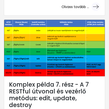
Olvass tovább ...
... mert megéri!
Komplex példa 7. rész - A 7
RESTful útvonal és vezérlő
metódus: edit, update,
destroy