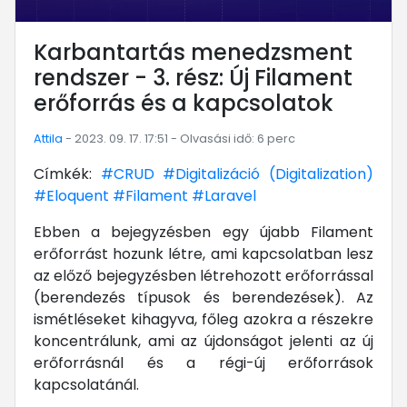
Karbantartás menedzsment
rendszer - 3. rész: Új Filament
erőforrás és a kapcsolatok
Attila
- 2023. 09. 17. 17:51 - Olvasási idő: 6 perc
Címkék:
#CRUD
#Digitalizáció (Digitalization)
#Eloquent
#Filament
#Laravel
Ebben a bejegyzésben egy újabb Filament
erőforrást hozunk létre, ami kapcsolatban lesz
az előző bejegyzésben létrehozott erőforrással
(berendezés típusok és berendezések). Az
ismétléseket kihagyva, főleg azokra a részekre
koncentrálunk, ami az újdonságot jelenti az új
erőforrásnál és a régi-új erőforrások
kapcsolatánál.