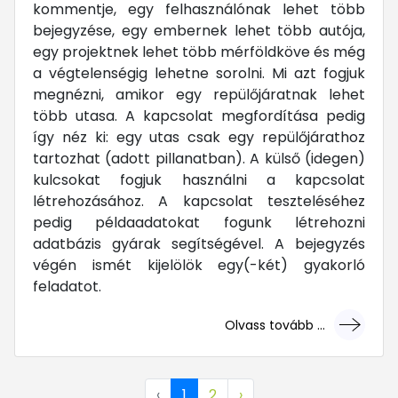
kommentje, egy felhasználónak lehet több
bejegyzése, egy embernek lehet több autója,
egy projektnek lehet több mérföldköve és még
a végtelenségig lehetne sorolni. Mi azt fogjuk
megnézni, amikor egy repülőjáratnak lehet
több utasa. A kapcsolat megfordítása pedig
így néz ki: egy utas csak egy repülőjárathoz
tartozhat (adott pillanatban). A külső (idegen)
kulcsokat fogjuk használni a kapcsolat
létrehozásához. A kapcsolat teszteléséhez
pedig példaadatokat fogunk létrehozni
adatbázis gyárak segítségével. A bejegyzés
végén ismét kijelölök egy(-két) gyakorló
feladatot.
Olvass tovább ...
... mert megéri!
‹
1
2
›