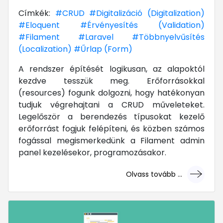
Címkék:
#CRUD
#Digitalizáció (Digitalization)
#Eloquent
#Érvényesítés (Validation)
#Filament
#Laravel
#Többnyelvűsítés
(Localization)
#Űrlap (Form)
A rendszer építését logikusan, az alapoktól
kezdve tesszük meg. Erőforrásokkal
(resources) fogunk dolgozni, hogy hatékonyan
tudjuk végrehajtani a CRUD műveleteket.
Legelőször a berendezés típusokat kezelő
erőforrást fogjuk felépíteni, és közben számos
fogással megismerkedünk a Filament admin
panel kezelésekor, programozásakor.
Olvass tovább ...
... mert megéri!