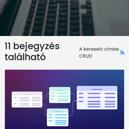
11 bejegyzés
A keresett címke:
található
CRUD