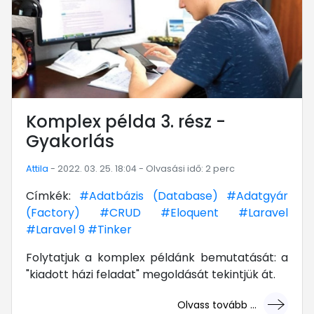
Komplex példa 3. rész -
Gyakorlás
Attila
- 2022. 03. 25. 18:04 - Olvasási idő: 2 perc
Címkék:
#Adatbázis (Database)
#Adatgyár
(Factory)
#CRUD
#Eloquent
#Laravel
#Laravel 9
#Tinker
Folytatjuk a komplex példánk bemutatását: a
"kiadott házi feladat" megoldását tekintjük át.
Olvass tovább ...