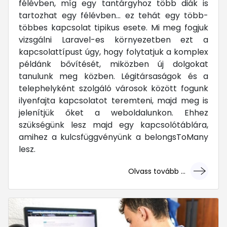
félévben, míg egy tantárgyhoz több diák is
tartozhat egy félévben... ez tehát egy több-
többes kapcsolat tipikus esete. Mi meg fogjuk
vizsgálni Laravel-es környezetben ezt a
kapcsolattípust úgy, hogy folytatjuk a komplex
példánk bővítését, miközben új dolgokat
tanulunk meg közben. Légitársaságok és a
telephelyként szolgáló városok között fogunk
ilyenfajta kapcsolatot teremteni, majd meg is
jelenítjük őket a weboldalunkon. Ehhez
szükségünk lesz majd egy kapcsolótáblára,
amihez a kulcsfüggvényünk a belongsToMany
lesz.
Olvass tovább ...
... mert megéri!