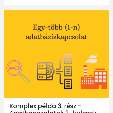
... mert megéri!
Komplex példa 3. rész -