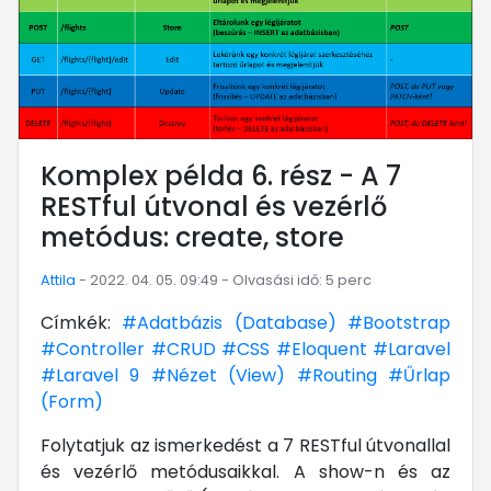
Komplex példa 6. rész - A 7
RESTful útvonal és vezérlő
metódus: create, store
Attila
- 2022. 04. 05. 09:49 - Olvasási idő: 5 perc
Címkék:
#Adatbázis (Database)
#Bootstrap
#Controller
#CRUD
#CSS
#Eloquent
#Laravel
#Laravel 9
#Nézet (View)
#Routing
#Űrlap
(Form)
Folytatjuk az ismerkedést a 7 RESTful útvonallal
és vezérlő metódusaikkal. A show-n és az