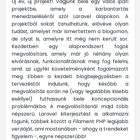
Új év, új projekt! Vágjunk bele egy valós ipari
projektbe, amely a karbantartás
menedzseléséről szól Laravel alapokon. A
projektből sokat tanulhatunk, elővéve olyan
tudást, amelyet már ismertettem a blogomon,
de olyat is, amelyre itt még nem került sor.
Kezdetben egy alaprendszert fogok
megvalósítani, amely már jó néhány olyan
elvárásnak, funkcionalitásnak meg fog felelni,
amit az ügyfél követelményként fogalmazott
meg. Ebben a kezdeti blogbejegyzésben a
tervezéstől indulunk, hogy később a
megvalósítás során ne (vagy legalábbis kisebb
eséllyel) futhassunk bele koncepcionális
problémákba. A megvalósításnál majd több
népszerű Laravel kiterjesztést is alkalmazni
fogunk, többek között a Filament PHP legújabb
verzióját, ami mostanában - ahogy a trendeket
figyelem -, egyre népszerűbb!