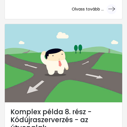
Olvass tovább ...
... mert megéri!
Komplex példa 8. rész -
Kódújraszerverzés - az