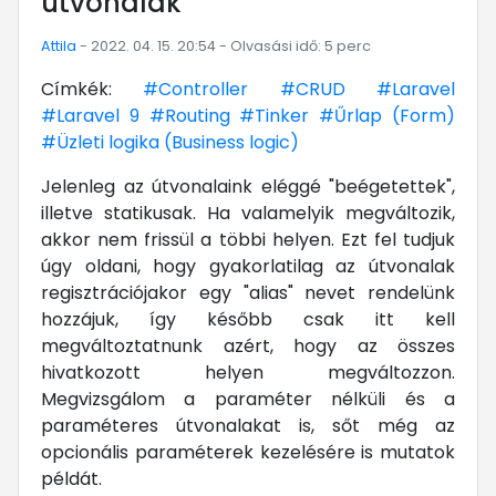
útvonalak
Attila
- 2022. 04. 15. 20:54 - Olvasási idő: 5 perc
Címkék:
#Controller
#CRUD
#Laravel
#Laravel 9
#Routing
#Tinker
#Űrlap (Form)
#Üzleti logika (Business logic)
Jelenleg az útvonalaink eléggé "beégetettek",
illetve statikusak. Ha valamelyik megváltozik,
akkor nem frissül a többi helyen. Ezt fel tudjuk
úgy oldani, hogy gyakorlatilag az útvonalak
regisztrációjakor egy "alias" nevet rendelünk
hozzájuk, így később csak itt kell
megváltoztatnunk azért, hogy az összes
hivatkozott helyen megváltozzon.
Megvizsgálom a paraméter nélküli és a
paraméteres útvonalakat is, sőt még az
opcionális paraméterek kezelésére is mutatok
példát.