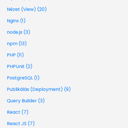
Nézet (View) (20)
Nginx (1)
node.js (3)
npm (13)
PHP (11)
PHPUnit (2)
PostgreSQL (1)
Publikálás (Deployment) (9)
Query Builder (3)
React (7)
React JS (7)