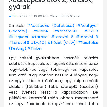
Adatkapcsolatok 2., kulcsok,
gyárak
Attila
- 2022. 03. 19. 09:46 - Olvasási idő: 6 perc
Címkék:
#Adatbázis (Database)
#Adatgyár
(Factory)
#Blade
#Controller
#CRUD
#Eloquent
#Laravel
#Laravel 6
#Laravel 8
#Laravel 9
#MySQL
#Nézet (View)
#Tesztelés
(Testing)
#Tinker
Egy sokkal gyakrabban használt relációs
adatbázis kapcsolatot fogunk áttekinteni, ez az
"egy-több"-es vagy "több-egy"-es kapcsolat
lesz, attól függ, honnan nézzük. A lényeg, hogy
az egyik oldalon (táblában) egy, míg a másik
oldalon (táblában) több szereplő (adatsor)
vesz (vehet) részt a kapcsolatban. De
példákon keresztül talán jobban megérthető
ez: egy Facebook bejegyzésnek lehet több