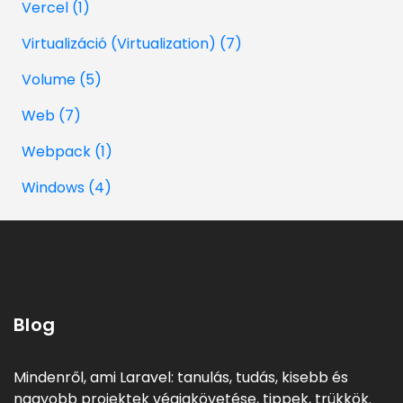
Vercel (1)
Virtualizáció (Virtualization) (7)
Volume (5)
Web (7)
Webpack (1)
Windows (4)
Blog
Mindenről, ami Laravel: tanulás, tudás, kisebb és
nagyobb projektek végigkövetése, tippek, trükkök.