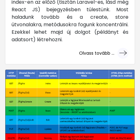
index-en az előző (tisztán Laravel-es, lásd még
React JS) bejegyzésben túlestünk. Most
haladunk tovább és a create, store
útvonalakra, metódusokra fogunk koncentrálni.
Ezekkel lehet majd új dolgot (példányt és
adatsort) létrehozni.
Olvass tovább ...
... mert megéri!