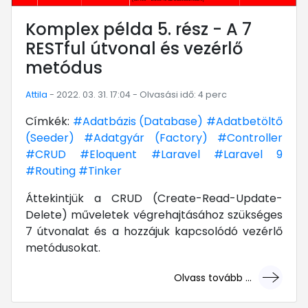
Komplex példa 5. rész - A 7
RESTful útvonal és vezérlő
metódus
Attila
- 2022. 03. 31. 17:04 - Olvasási idő: 4 perc
Címkék:
#Adatbázis (Database)
#Adatbetöltő
(Seeder)
#Adatgyár (Factory)
#Controller
#CRUD
#Eloquent
#Laravel
#Laravel 9
#Routing
#Tinker
Áttekintjük a CRUD (Create-Read-Update-
Delete) műveletek végrehajtásához szükséges
7 útvonalat és a hozzájuk kapcsolódó vezérlő
metódusokat.
Olvass tovább ...
... mert megéri!