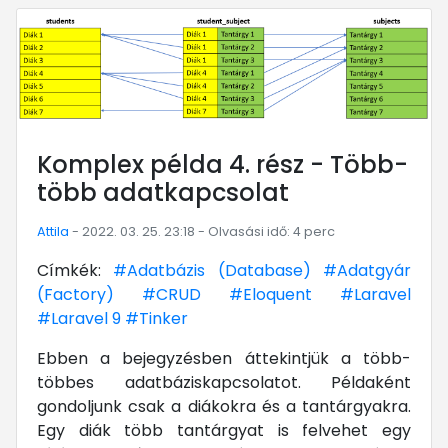
Komplex példa 4. rész - Több-
több adatkapcsolat
Attila
- 2022. 03. 25. 23:18 - Olvasási idő: 4 perc
Címkék:
#Adatbázis (Database)
#Adatgyár
(Factory)
#CRUD
#Eloquent
#Laravel
#Laravel 9
#Tinker
Ebben a bejegyzésben áttekintjük a több-
többes adatbáziskapcsolatot. Példaként
gondoljunk csak a diákokra és a tantárgyakra.
Egy diák több tantárgyat is felvehet egy