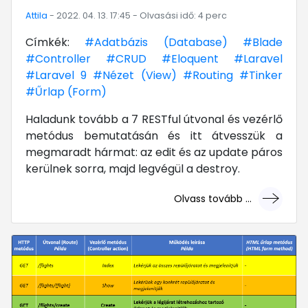
Attila
- 2022. 04. 13. 17:45 - Olvasási idő: 4 perc
Címkék:
#Adatbázis (Database)
#Blade
#Controller
#CRUD
#Eloquent
#Laravel
#Laravel 9
#Nézet (View)
#Routing
#Tinker
#Űrlap (Form)
Haladunk tovább a 7 RESTful útvonal és vezérlő
metódus bemutatásán és itt átvesszük a
megmaradt hármat: az edit és az update páros
kerülnek sorra, majd legvégül a destroy.
Olvass tovább ...
... mert megéri!