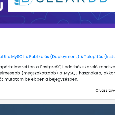
l 9
#MySQL
#Publikálás (Deployment)
#Telepítés (Insta
alapértelmezetten a PostgreSQL adatbáziskezelő rendsze
yelmesebb (megszokottabb) a MySQL használata, akkor
atát mutatom be ebben a bejegyzésben.
Olvass tová
... mert me