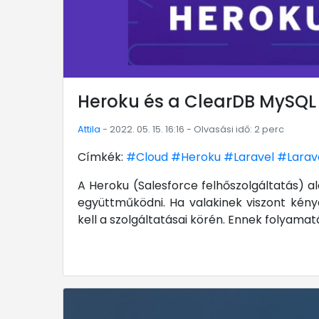
Heroku és a ClearDB MySQL
Attila
- 2022. 05. 15. 16:16 - Olvasási idő: 2 perc
Címkék:
#Cloud
#Heroku
#Laravel
#Larave
A Heroku (Salesforce felhőszolgáltatás) 
együttműködni. Ha valakinek viszont kén
kell a szolgáltatásai körén. Ennek folyam