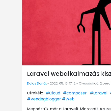
Laravel webalkalmazás kisz
Dalos Donát
- 2022. 05. 15. 17:12 - Olvasási idő: 2 perc
Címkék:
#Cloud
#composer
#Laravel
#Vendégblogger
#Web
Megnéztük már a Laravelt Microsoft Azure 