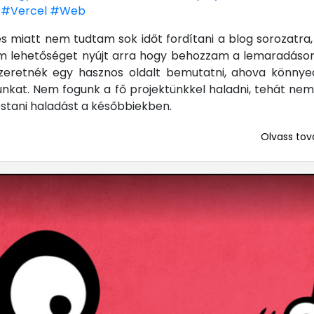
#Vercel
#Web
 miatt nem tudtam sok időt fordítani a blog sorozatra, 
m lehetőséget nyújt arra hogy behozzam a lemaradáso
zeretnék egy hasznos oldalt bemutatni, ahova könnye
nkat. Nem fogunk a fő projektünkkel haladni, tehát nem 
mostani haladást a későbbiekben.
Olvass tová
... mert me