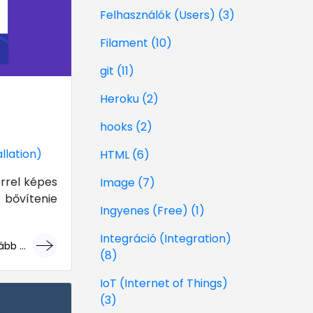
Felhasználók (Users) (3)
Filament (10)
git (11)
Heroku (2)
hooks (2)
llation)
HTML (6)
rrel képes
Image (7)
 bővítenie
Ingyenes (Free) (1)
Integráció (Integration)
bb ...
(8)
géri!
IoT (Internet of Things)
(3)