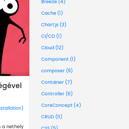
Breeze (4)
Cache (1)
Chart.js (3)
CI/CD (1)
Cloud (12)
Component (1)
composer (9)
Container (7)
égével
Controller (6)
CoreConcept (4)
stallation)
CRUD (11)
m a nethely
CSS (5)