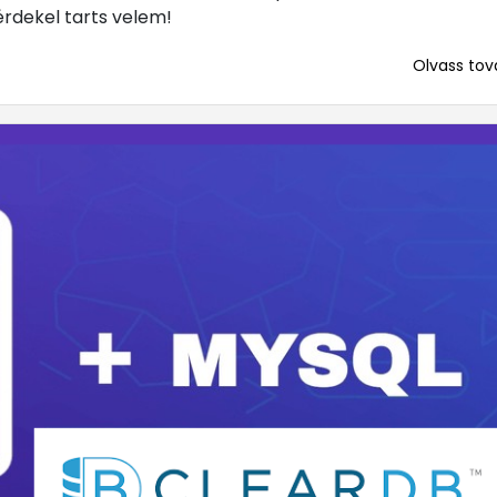
 érdekel tarts velem!
Olvass tová
... mert me