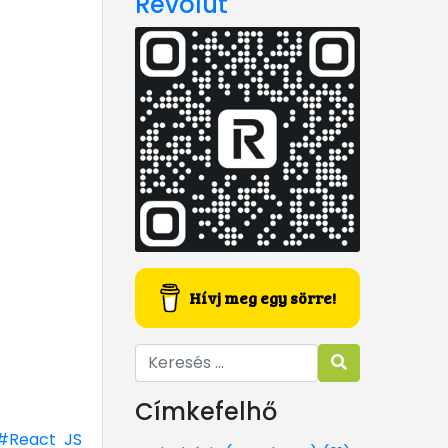
Revolut
Hívj meg egy sörre!
Címkefelhő
#React JS