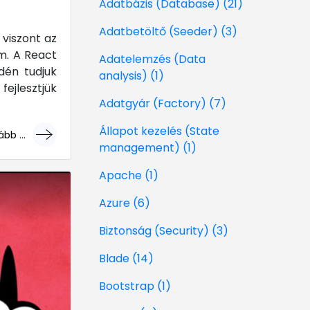
Adatbázis (Database) (21)
Adatbetöltő (Seeder) (3)
viszont az
m. A React
Adatelemzés (Data
dén tudjuk
analysis) (1)
fejlesztjük
Adatgyár (Factory) (7)
Állapot kezelés (State
bb ...
management) (1)
géri!
Apache (1)
Azure (6)
Biztonság (Security) (3)
Blade (14)
Bootstrap (1)