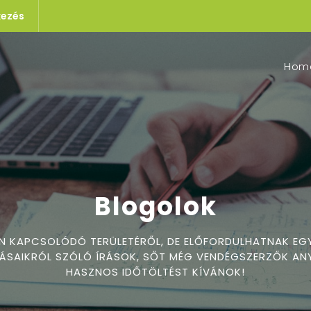
kezés
Hom
Blogolok
EN KAPCSOLÓDÓ TERÜLETÉRŐL, DE ELŐFORDULHATNAK EG
SAIKRÓL SZÓLÓ ÍRÁSOK, SŐT MÉG VENDÉGSZERZŐK ANY
HASZNOS IDŐTÖLTÉST KÍVÁNOK!