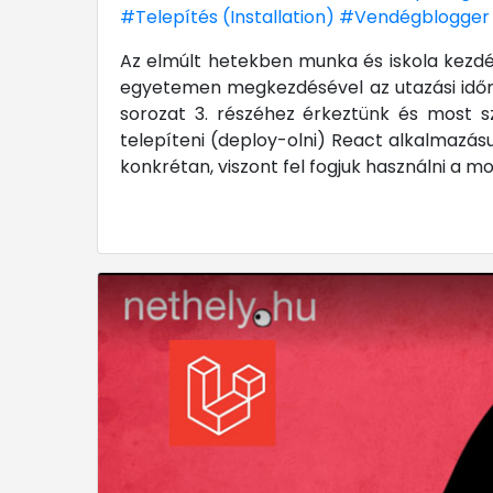
#Telepítés (Installation)
#Vendégblogger
Az elmúlt hetekben munka és iskola kezdés
egyetemen megkezdésével az utazási idő
sorozat 3. részéhez érkeztünk és most s
telepíteni (deploy-olni) React alkalmazásu
konkrétan, viszont fel fogjuk használni a 