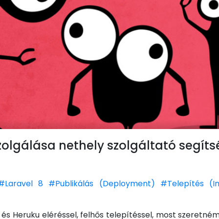
olgálása nethely szolgáltató segíts
#Laravel 8
#Publikálás (Deployment)
#Telepítés (In
és Heruku eléréssel, felhős telepítéssel, most szeretné