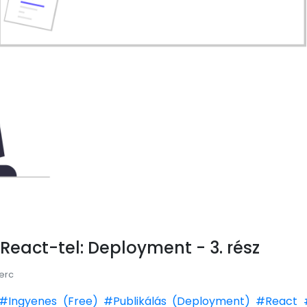
React-tel: Deployment - 3. rész
perc
#Ingyenes (Free)
#Publikálás (Deployment)
#React