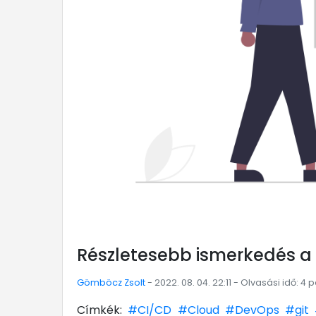
Részletesebb ismerkedés a 
Gömböcz Zsolt
- 2022. 08. 04. 22:11 - Olvasási idő: 4 
Címkék:
#CI/CD
#Cloud
#DevOps
#git