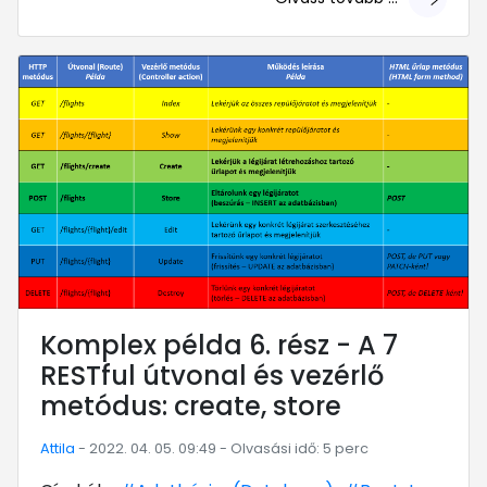
... mert megéri!
Komplex példa 6. rész - A 7
RESTful útvonal és vezérlő
metódus: create, store
Attila
- 2022. 04. 05. 09:49 - Olvasási idő: 5 perc