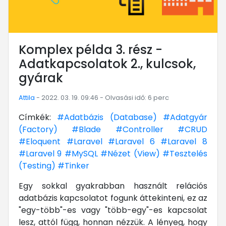
Komplex példa 3. rész -
Adatkapcsolatok 2., kulcsok,
gyárak
Attila
- 2022. 03. 19. 09:46 - Olvasási idő: 6 perc
Címkék:
#Adatbázis (Database)
#Adatgyár
(Factory)
#Blade
#Controller
#CRUD
#Eloquent
#Laravel
#Laravel 6
#Laravel 8
#Laravel 9
#MySQL
#Nézet (View)
#Tesztelés
(Testing)
#Tinker
Egy sokkal gyakrabban használt relációs
adatbázis kapcsolatot fogunk áttekinteni, ez az
"egy-több"-es vagy "több-egy"-es kapcsolat
lesz, attól függ, honnan nézzük. A lényeg, hogy