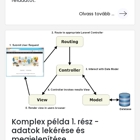
feladatot.
Olvass tovább ...
... mert megéri!
Komplex példa 1. rész -
adatok lekérése és
megjelenítése