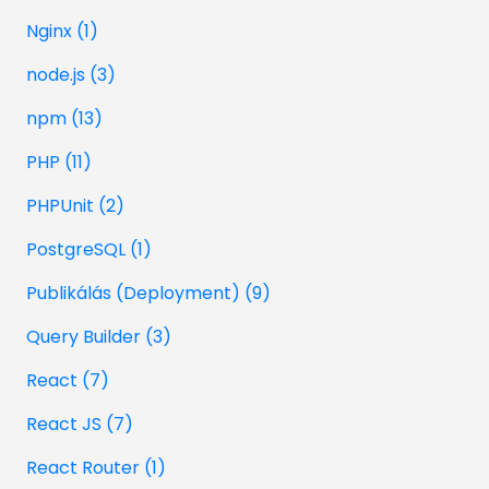
Nginx (1)
node.js (3)
npm (13)
PHP (11)
PHPUnit (2)
PostgreSQL (1)
Publikálás (Deployment) (9)
Query Builder (3)
React (7)
React JS (7)
React Router (1)