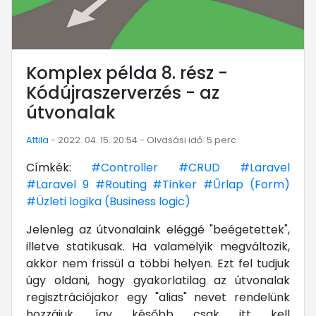
Komplex példa 8. rész -
Kódújraszerverzés - az
útvonalak
Attila
- 2022. 04. 15. 20:54 - Olvasási idő: 5 perc
Címkék:
#Controller
#CRUD
#Laravel
#Laravel 9
#Routing
#Tinker
#Űrlap (Form)
#Üzleti logika (Business logic)
Jelenleg az útvonalaink eléggé "beégetettek",
illetve statikusak. Ha valamelyik megváltozik,
akkor nem frissül a többi helyen. Ezt fel tudjuk
úgy oldani, hogy gyakorlatilag az útvonalak
regisztrációjakor egy "alias" nevet rendelünk
hozzájuk, így később csak itt kell