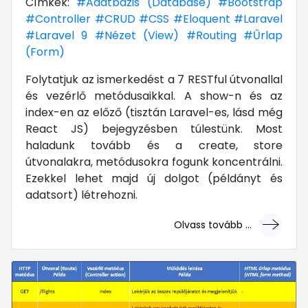
Címkék:
#Adatbázis (Database)
#Bootstrap
#Controller
#CRUD
#CSS
#Eloquent
#Laravel
#Laravel 9
#Nézet (View)
#Routing
#Űrlap
(Form)
Folytatjuk az ismerkedést a 7 RESTful útvonallal
és vezérlő metódusaikkal. A show-n és az
index-en az előző (tisztán Laravel-es, lásd még
React JS) bejegyzésben túlestünk. Most
haladunk tovább és a create, store
útvonalakra, metódusokra fogunk koncentrálni.
Ezekkel lehet majd új dolgot (példányt és
adatsort) létrehozni.
Olvass tovább ...
... mert megéri!