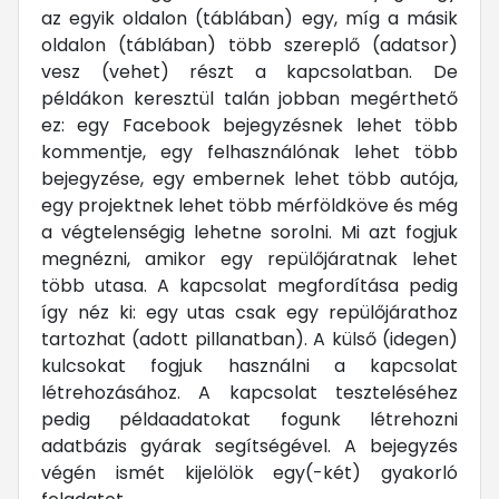
az egyik oldalon (táblában) egy, míg a másik
oldalon (táblában) több szereplő (adatsor)
vesz (vehet) részt a kapcsolatban. De
példákon keresztül talán jobban megérthető
ez: egy Facebook bejegyzésnek lehet több
kommentje, egy felhasználónak lehet több
bejegyzése, egy embernek lehet több autója,
egy projektnek lehet több mérföldköve és még
a végtelenségig lehetne sorolni. Mi azt fogjuk
megnézni, amikor egy repülőjáratnak lehet
több utasa. A kapcsolat megfordítása pedig
így néz ki: egy utas csak egy repülőjárathoz
tartozhat (adott pillanatban). A külső (idegen)
kulcsokat fogjuk használni a kapcsolat
létrehozásához. A kapcsolat teszteléséhez
pedig példaadatokat fogunk létrehozni
adatbázis gyárak segítségével. A bejegyzés
végén ismét kijelölök egy(-két) gyakorló