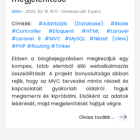
Attila
- 2022. 03. 15. 10:11 - Olvasási idő: 5 perc
Címkék:
#Adatbázis (Database)
#Blade
#Controller
#Eloquent
#HTML
#Laravel
#Laravel 9
#MVC
#MySQL
#Nézet (View)
#PHP
#Routing
#Tinker
Ebben a blogbejegyzésben megkezdjük egy
kompex, több elemből álló webalkalmazás
összeállítását. A projekt bonyolultsága abban
rejlik, hogy az MVC tervezési minta részeit és
kapcsolatait gyakorlati oldalról fogjuk
megismerni és kipróbálni. Elsőként az adatok
lekérését, majd megjelenítését hajtjuk végre.
Olvass tovább ...
... mert megéri!