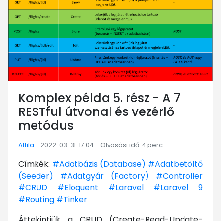
Komplex példa 5. rész - A 7
RESTful útvonal és vezérlő
metódus
Attila
- 2022. 03. 31. 17:04 - Olvasási idő: 4 perc
Címkék:
#Adatbázis (Database)
#Adatbetöltő
(Seeder)
#Adatgyár (Factory)
#Controller
#CRUD
#Eloquent
#Laravel
#Laravel 9
#Routing
#Tinker
Áttekintjük a CRUD (Create-Read-Update-