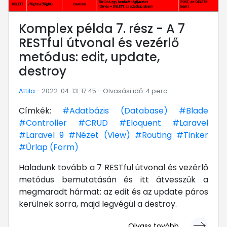
Komplex példa 7. rész - A 7
RESTful útvonal és vezérlő
metódus: edit, update,
destroy
Attila
- 2022. 04. 13. 17:45 - Olvasási idő: 4 perc
Címkék:
#Adatbázis (Database)
#Blade
#Controller
#CRUD
#Eloquent
#Laravel
#Laravel 9
#Nézet (View)
#Routing
#Tinker
#Űrlap (Form)
Haladunk tovább a 7 RESTful útvonal és vezérlő
metódus bemutatásán és itt átvesszük a
megmaradt hármat: az edit és az update páros
kerülnek sorra, majd legvégül a destroy.
Olvass tovább ...