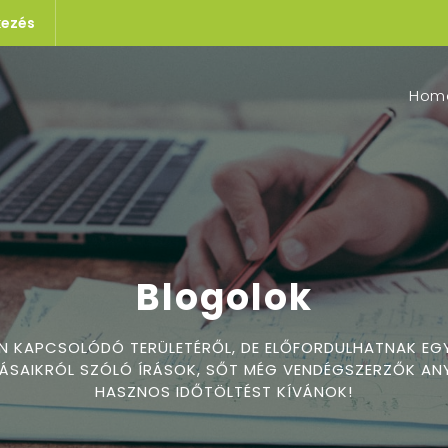
kezés
Hom
Blogolok
EN KAPCSOLÓDÓ TERÜLETÉRŐL, DE ELŐFORDULHATNAK EG
SAIKRÓL SZÓLÓ ÍRÁSOK, SŐT MÉG VENDÉGSZERZŐK ANY
HASZNOS IDŐTÖLTÉST KÍVÁNOK!