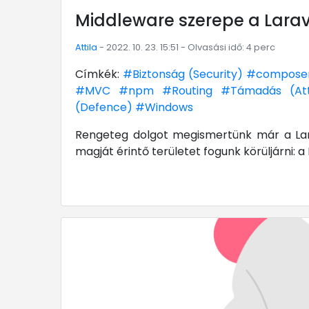
Middleware szerepe a Larav
Attila
- 2022. 10. 23. 15:51 - Olvasási idő: 4 perc
Címkék:
#Biztonság (Security)
#compose
#MVC
#npm
#Routing
#Támadás (Att
(Defence)
#Windows
Rengeteg dolgot megismertünk már a Lara
magját érintő területet fogunk körüljárni: 