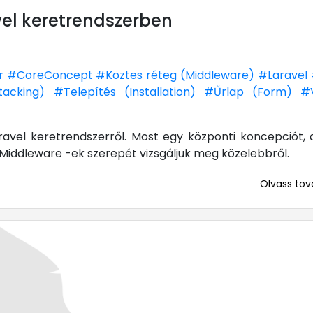
el keretrendszerben
r
#CoreConcept
#Köztes réteg (Middleware)
#Laravel
acking)
#Telepítés (Installation)
#Űrlap (Form)
#
vel keretrendszerről. Most egy központi koncepciót, 
a Middleware -ek szerepét vizsgáljuk meg közelebbről.
Olvass tová
... mert me