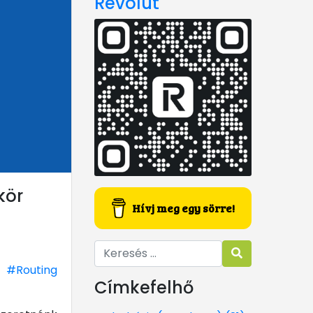
Revolut
kör
Hívj meg egy sörre!
#Routing
Címkefelhő