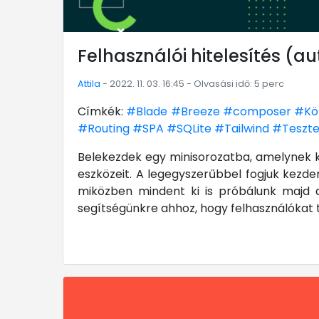
Felhasználói hitelesítés (au
Attila
- 2022. 11. 03. 16:45 - Olvasási idő: 5 perc
Címkék:
#Blade
#Breeze
#composer
#Köz
#Routing
#SPA
#SQLite
#Tailwind
#Teszte
Belekezdek egy minisorozatba, amelynek k
eszközeit. A legegyszerűbbel fogjuk kezd
miközben mindent ki is próbálunk majd a
segítségünkre ahhoz, hogy felhasználókat t