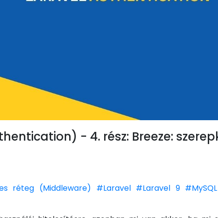
thentication) - 4. rész: Breeze: szerep
es réteg (Middleware)
#Laravel
#Laravel 9
#MySQL