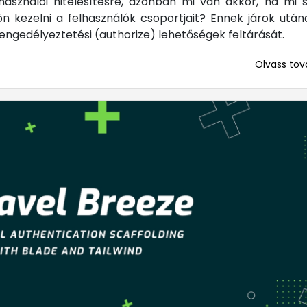
használói hitelesítésre, azonban mi van akkor, ha mi 
n kezelni a felhasználók csoportjait? Ennek járok utá
ngedélyeztetési (authorize) lehetőségek feltárását.
Olvass tová
... mert me