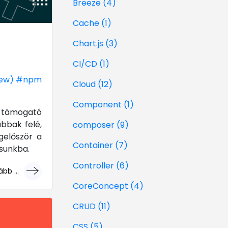
Breeze (4)
Cache (1)
Chart.js (3)
CI/CD (1)
ew)
#npm
Cloud (12)
Component (1)
t támogató
bbak felé,
composer (9)
gelőször a
Container (7)
ásunkba.
Controller (6)
bb ...
géri!
CoreConcept (4)
CRUD (11)
CSS (5)