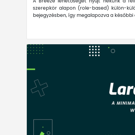
A Breeze lehetőséget nyújt nekünk a fel
szerepkör alapon (role-based) külön-külö
bejegyzésben, így megalapozva a későbbi e