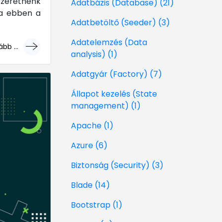
szeretnénk
Adatbázis (Database) (21)
na ebben a
Adatbetöltő (Seeder) (3)
Adatelemzés (Data
bb ...
analysis) (1)
géri!
Adatgyár (Factory) (7)
Állapot kezelés (State
management) (1)
Apache (1)
Azure (6)
Biztonság (Security) (3)
Blade (14)
Bootstrap (1)