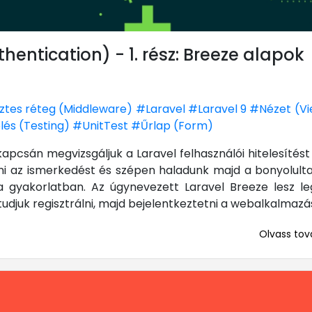
thentication) - 1. rész: Breeze alapok
tes réteg (Middleware)
#Laravel
#Laravel 9
#Nézet (Vi
lés (Testing)
#UnitTest
#Űrlap (Form)
apcsán megvizsgáljuk a Laravel felhasználói hitelesítés
eni az ismerkedést és szépen haladunk majd a bonyolulta
 gyakorlatban. Az úgynevezett Laravel Breeze lesz le
udjuk regisztrálni, majd bejelentkeztetni a webalkalmaz
Olvass tová
... mert me