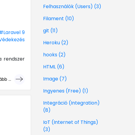
Felhasználók (Users) (3)
Filament (10)
git (11)
#Laravel 9
Védekezés
Heroku (2)
hooks (2)
a rendszer
HTML (6)
Image (7)
bb ...
géri!
Ingyenes (Free) (1)
Integráció (Integration)
(8)
IoT (Internet of Things)
(3)