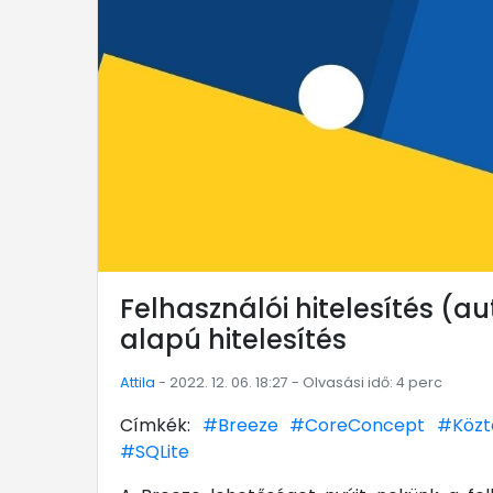
Felhasználói hitelesítés (au
alapú hitelesítés
Attila
- 2022. 12. 06. 18:27 - Olvasási idő: 4 perc
Címkék:
#Breeze
#CoreConcept
#Közt
#SQLite