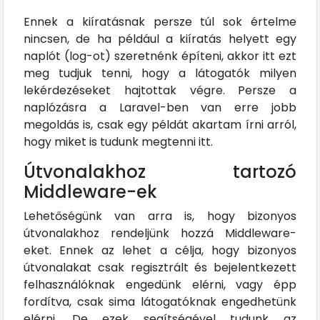
Ennek a kiíratásnak persze túl sok értelme
nincsen, de ha például a kiíratás helyett egy
naplót (log-ot) szeretnénk építeni, akkor itt ezt
meg tudjuk tenni, hogy a látogatók milyen
lekérdezéseket hajtottak végre. Persze a
naplózásra a Laravel-ben van erre jobb
megoldás is, csak egy példát akartam írni arról,
hogy miket is tudunk megtenni itt.
Útvonalakhoz tartozó
Middleware-ek
Lehetőségünk van arra is, hogy bizonyos
útvonalakhoz rendeljünk hozzá Middleware-
eket. Ennek az lehet a célja, hogy bizonyos
útvonalakat csak regisztrált és bejelentkezett
felhasználóknak engedünk elérni, vagy épp
fordítva, csak sima látogatóknak engedhetünk
elérni. De ezek segítségével tudunk az