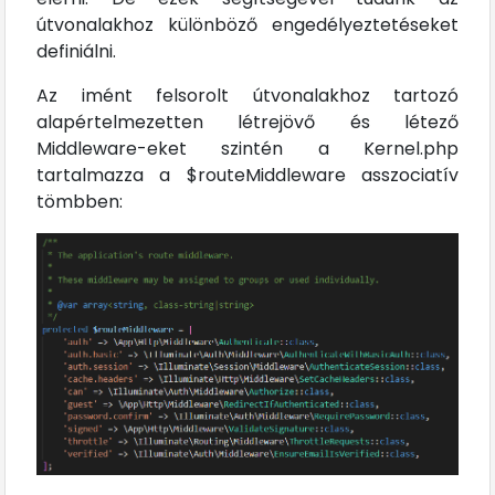
útvonalakhoz különböző engedélyeztetéseket
definiálni.
Az imént felsorolt útvonalakhoz tartozó
alapértelmezetten létrejövő és létező
Middleware-eket szintén a Kernel.php
tartalmazza a $routeMiddleware asszociatív
tömbben: