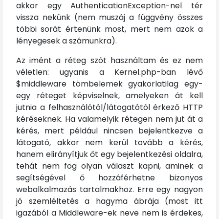
akkor egy AuthenticationException-nel tér
vissza nekünk (nem muszáj a függvény összes
többi sorát értenünk most, mert nem azok a
lényegesek a számunkra).
Az imént a réteg szót használtam és ez nem
véletlen: ugyanis a Kernel.php-ban lévő
$middleware tömbelemek gyakorlatilag egy-
egy réteget képviselnek, amelyeken át kell
jutnia a felhasználótól/látogatótól érkező HTTP
kéréseknek. Ha valamelyik rétegen nem jut át a
kérés, mert például nincsen bejelentkezve a
látogató, akkor nem kerül tovább a kérés,
hanem elirányítjuk őt egy bejelentkezési oldalra,
tehát nem fog olyan választ kapni, aminek a
segítségével ő hozzáférhetne bizonyos
webalkalmazás tartalmakhoz. Erre egy nagyon
jó szemléltetés a hagyma ábrája (most itt
igazából a Middleware-ek neve nem is érdekes,