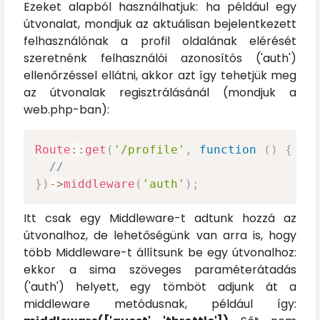
Ezeket alapból használhatjuk: ha például egy
útvonalat, mondjuk az aktuálisan bejelentkezett
felhasználónak a profil oldalának elérését
szeretnénk felhasználói azonosítós ('auth')
ellenőrzéssel ellátni, akkor azt így tehetjük meg
az útvonalak regisztrálásánál (mondjuk a
web.php-ban):
Route
::
get
(
'/profile'
,
function
(
)
{
//
}
)
->
middleware
(
'auth'
)
;
Itt csak egy Middleware-t adtunk hozzá az
útvonalhoz, de lehetőségünk van arra is, hogy
több Middleware-t állítsunk be egy útvonalhoz:
ekkor a sima szöveges paraméterátadás
('auth') helyett, egy tömböt adjunk át a
middleware metódusnak, például így: