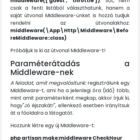
middleware(['guest', 'throttle'])
. Sőt, nem
csak a fenti listából választhatunk, hanem a
saját útvonal Middleware-ünket is hozzá tudjuk
rendelni az útvonalakhoz:
middleware(\App\Http\Middleware\Befo
reMiddleware::class)
Próbáljuk is ki az útvonal Middleware-t!
Paraméterátadás a
Middleware-nek
A feladat, amit megvalósítunk:
regisztrálunk egy
Middleware-t, ami ha a jelenlegi óra (idő) több,
mint amit paraméterként megkap, akkor írjuk ki,
hogy"Jó éjszakát!", ellenkező esetben irányítsuk
át a főoldalra a látogatót.
Hozzunk létre egy új Middleware-t:
php artisan make:middleware CheckHour