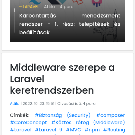
LARAVEL
Attila
4 perc
Karbantartás menedzsment
rendszer - 1. rész: telepítések és
beállítások
Middleware szerepe a
Laravel
keretrendszerben
Attila
| 2022. 10. 23. 15:51
| Olvasási idő: 4 perc
Címkék:
#Biztonság (Security)
#composer
#CoreConcept
#Köztes réteg (Middleware)
#Laravel
#Laravel 9
#MVC
#npm
#Routing