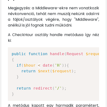
Megjegyzés: a Middleware-ekre nem vonatkozik
névkonvenció, tehát nem muszáj nekünk odaírni
a fájlok/osztályok végére, hogy "Middleware",
anélkül is jól fognak tudni működni.
A CheckHour osztály handle metódusa így néz
ki:
public
function
handle
(
Request
$request
{
if
(
$hour
<
date
(
'H'
)
)
{
return
$next
(
$request
)
;
}
return
redirect
(
'/'
)
;
}
A metódus kapott egy harmadik paramétert,