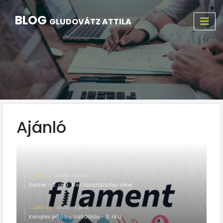
BLOG
GLUDOVÁTZ ATTILA
Ajánló
NODE.JS
Attila
4 perc
Docker - 2. rész: Első használatba vétel
LARAVEL
Attila
6 perc
Komplex példa - Validálás - 3. rész