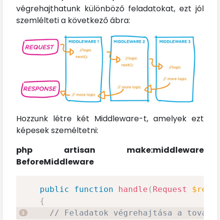
végrehajthatunk különböző feladatokat, ezt jól
szemlélteti a következő ábra:
Hozzunk létre két Middleware-t, amelyek ezt
képesek személtetni:
php artisan make:middleware
BeforeMiddleware
public
function
handle
(
Request
$requ
{
// Feladatok végrehajtása a tovább