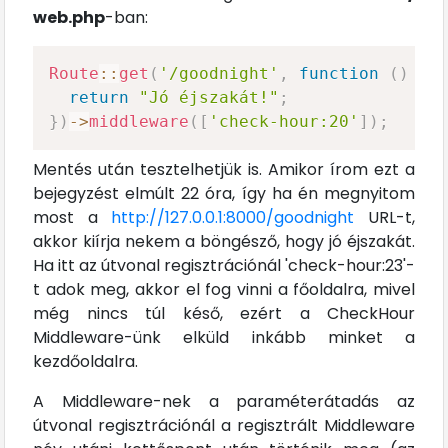
web.php
-ban:
Route
::
get
(
'/goodnight'
,
function
(
)
{
return
"Jó éjszakát!"
;
}
)
->
middleware
(
[
'check-hour:20'
]
)
;
Mentés után tesztelhetjük is. Amikor írom ezt a
bejegyzést elmúlt 22 óra, így ha én megnyitom
most a
http://127.0.0.1:8000/goodnight
URL-t,
akkor kiírja nekem a böngésző, hogy jó éjszakát.
Ha itt az útvonal regisztrációnál 'check-hour:23'-
t adok meg, akkor el fog vinni a főoldalra, mivel
még nincs túl késő, ezért a CheckHour
Middleware-ünk elküld inkább minket a
kezdőoldalra.
A Middleware-nek a paraméterátadás az
útvonal regisztrációnál a regisztrált Middleware