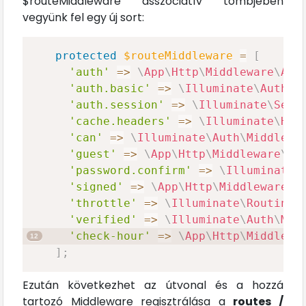
$routeMiddleware asszociatív tömbjében
vegyünk fel egy új sort:
protected
$routeMiddleware
=
[
'auth'
=>
\
App
\
Http
\
Middleware
\
Aut
'auth.basic'
=>
\
Illuminate
\
Auth
\
M
'auth.session'
=>
\
Illuminate
\
Sess
'cache.headers'
=>
\
Illuminate
\
Htt
'can'
=>
\
Illuminate
\
Auth
\
Middlewa
'guest'
=>
\
App
\
Http
\
Middleware
\
Re
'password.confirm'
=>
\
Illuminate
\
'signed'
=>
\
App
\
Http
\
Middleware
\
V
'throttle'
=>
\
Illuminate
\
Routing
\
'verified'
=>
\
Illuminate
\
Auth
\
Mid
'check-hour'
=>
\
App
\
Http
\
Middlewa
]
;
Ezután következhet az útvonal és a hozzá
tartozó Middleware regisztrálása a
routes /