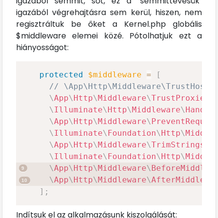
igazából semmit, sőt, ez a "semmittevésük"
igazából végrehajtásra sem kerül, hiszen, nem
regisztráltuk be őket a Kernel.php globális
$middleware elemei közé. Pótolhatjuk ezt a
hiányosságot:
protected
$middleware
=
[
// \App\Http\Middleware\TrustHosts
\
App
\
Http
\
Middleware
\
TrustProxies
:
\
Illuminate
\
Http
\
Middleware
\
Handle
\
App
\
Http
\
Middleware
\
PreventReques
\
Illuminate
\
Foundation
\
Http
\
Middle
\
App
\
Http
\
Middleware
\
TrimStrings
::
\
Illuminate
\
Foundation
\
Http
\
Middle
\
App
\
Http
\
Middleware
\
BeforeMiddlew
\
App
\
Http
\
Middleware
\
AfterMiddlewa
]
;
Indítsuk el az alkalmazásunk kiszolgálását: