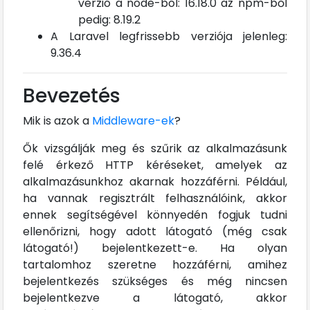
verzió a node-ból: 16.18.0 az npm-ből
pedig: 8.19.2
A Laravel legfrissebb verziója jelenleg:
9.36.4
Bevezetés
Mik is azok a
Middleware-ek
?
Ők vizsgálják meg és szűrik az alkalmazásunk
felé érkező HTTP kéréseket, amelyek az
alkalmazásunkhoz akarnak hozzáférni. Például,
ha vannak regisztrált felhasználóink, akkor
ennek segítségével könnyedén fogjuk tudni
ellenőrizni, hogy adott látogató (még csak
látogató!) bejelentkezett-e. Ha olyan
tartalomhoz szeretne hozzáférni, amihez
bejelentkezés szükséges és még nincsen
bejelentkezve a látogató, akkor