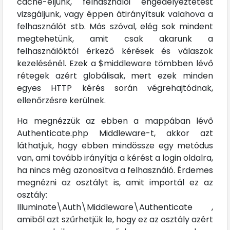
cache-eljünk, felhasználói engedélyeztetést
vizsgáljunk, vagy éppen átirányítsuk valahova a
felhasználót stb. Más szóval, elég sok mindent
megtehetünk, amit csak akarunk a
felhasználóktól érkező kérések és válaszok
kezelésénél. Ezek a $middleware tömbben lévő
rétegek azért globálisak, mert ezek minden
egyes HTTP kérés során végrehajtódnak,
ellenőrzésre kerülnek.
Ha megnézzük az ebben a mappában lévő
Authenticate.php Middleware-t, akkor azt
láthatjuk, hogy ebben mindössze egy metódus
van, ami tovább irányítja a kérést a login oldalra,
ha nincs még azonosítva a felhasználó. Érdemes
megnézni az osztályt is, amit importál ez az
osztály:
Illuminate\Auth\Middleware\Authenticate ,
amiből azt szűrhetjük le, hogy ez az osztály azért