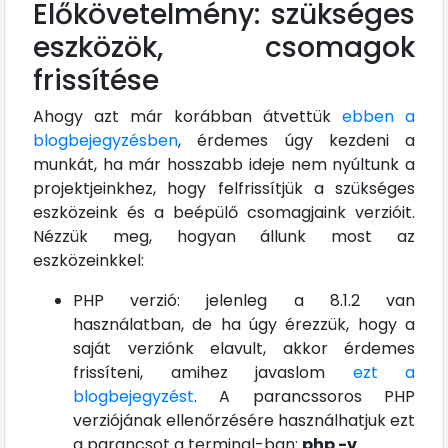
Előkövetelmény: szükséges
eszközök, csomagok
frissítése
Ahogy azt már korábban átvettük
ebben a
blogbejegyzésben
, érdemes úgy kezdeni a
munkát, ha már hosszabb ideje nem nyúltunk a
projektjeinkhez, hogy felfrissítjük a szükséges
eszközeink és a beépülő csomagjaink verzióit.
Nézzük meg, hogyan állunk most az
eszközeinkkel:
PHP verzió: jelenleg a 8.1.2 van
használatban, de ha úgy érezzük, hogy a
saját verziónk elavult, akkor érdemes
frissíteni, amihez javaslom
ezt a
blogbejegyzést
. A parancssoros PHP
verziójának ellenőrzésére használhatjuk ezt
a parancsot a terminal-ban:
php -v