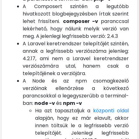
A Composert szintén a legutóbb
hivatkozott blogbejegyzésben írtak szerint
lehet frissíteni.
composer -v
paranccsal
lekérhető, hogy nálunk melyik verzió van
meg. A jelenlegi legfrissebb verzió: 2.4.3
A Laravel keretrendszer telepítőjét szintén,
annak a legfrissebb verziószáma jelenleg:
4.2.17, ami nem a Laravel keretrendszer
verziószámára utal, hanem csak a
telepítőjének a verziójára.
A Node és az npm csomagkezelő
verzióinak ellenőrzése a következő
parancsokkal a legegyszerűbb a terminal-
ban:
node -v
és
npm -v
Ha azt tapasztaljuk a
központi oldal
alapján, hogy ez már elavult, akkor
innen töltsük le a legfrissebb verzió
telepítőjét. Jelenlegi legfrissebb