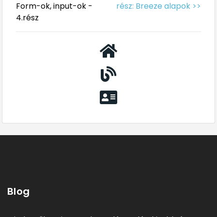
Form-ok, input-ok -
rész: Breeze alapok >>
4.rész
Blog