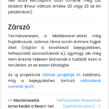
név utáni kettőspont után történik meg (az
átadott $hour változó értéke 20 vagy 23 az én
példámban).
Zárszó
Természetesen, a Middleware-ekkel még
foglalkozunk, számos téma során érinteni fogjuk
őket (rögtön a következő bejegyzésben,
felhasználói azonosításnál is), úgyhogy aki még
nem érezné teljesen biztosnak a tudását ezen a
területen, az se essen kétségbe.
Az új projektünk
Github projektje itt
található,
míg a bejegyzéshez tartozó
változások
commit-je itt
.
<< Részletesebb
Felhasználói hitelesítés
ismerkedés a React-tel:
(authentication) - 1.