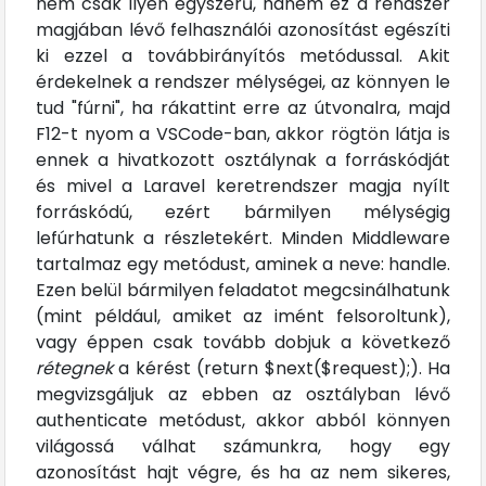
nem csak ilyen egyszerű, hanem ez a rendszer
magjában lévő felhasználói azonosítást egészíti
ki ezzel a továbbirányítós metódussal. Akit
érdekelnek a rendszer mélységei, az könnyen le
tud "fúrni", ha rákattint erre az útvonalra, majd
F12-t nyom a VSCode-ban, akkor rögtön látja is
ennek a hivatkozott osztálynak a forráskódját
és mivel a Laravel keretrendszer magja nyílt
forráskódú, ezért bármilyen mélységig
lefúrhatunk a részletekért. Minden Middleware
tartalmaz egy metódust, aminek a neve: handle.
Ezen belül bármilyen feladatot megcsinálhatunk
(mint például, amiket az imént felsoroltunk),
vagy éppen csak tovább dobjuk a következő
rétegnek
a kérést (return $next($request);). Ha
megvizsgáljuk az ebben az osztályban lévő
authenticate metódust, akkor abból könnyen
világossá válhat számunkra, hogy egy
azonosítást hajt végre, és ha az nem sikeres,