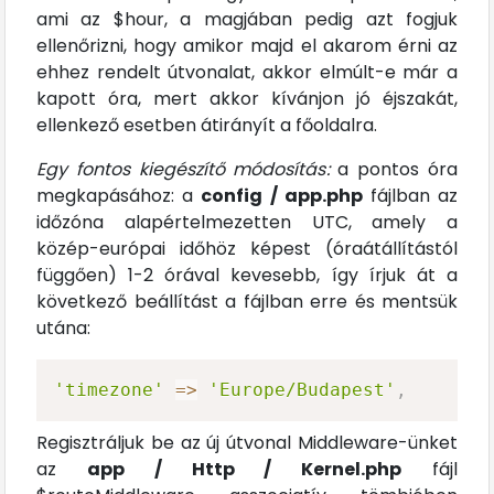
ami az $hour, a magjában pedig azt fogjuk
ellenőrizni, hogy amikor majd el akarom érni az
ehhez rendelt útvonalat, akkor elmúlt-e már a
kapott óra, mert akkor kívánjon jó éjszakát,
ellenkező esetben átirányít a főoldalra.
Egy fontos kiegészítő módosítás:
a pontos óra
megkapásához: a
config / app.php
fájlban az
időzóna alapértelmezetten UTC, amely a
közép-európai időhöz képest (óraátállítástól
függően) 1-2 órával kevesebb, így írjuk át a
következő beállítást a fájlban erre és mentsük
utána:
'timezone'
=>
'Europe/Budapest'
,
Regisztráljuk be az új útvonal Middleware-ünket
az
app / Http / Kernel.php
fájl