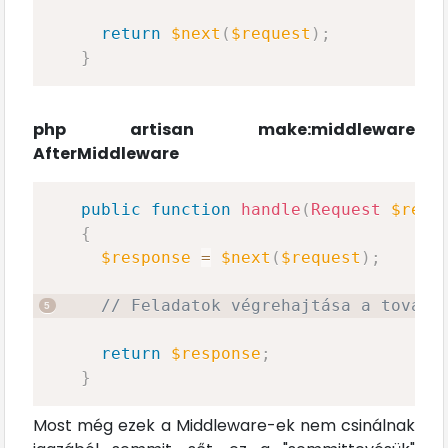
return
$next
(
$request
)
;
}
php artisan make:middleware
AfterMiddleware
public
function
handle
(
Request
$requ
{
$response
=
$next
(
$request
)
;
// Feladatok végrehajtása a tovább
return
$response
;
}
Most még ezek a Middleware-ek nem csinálnak