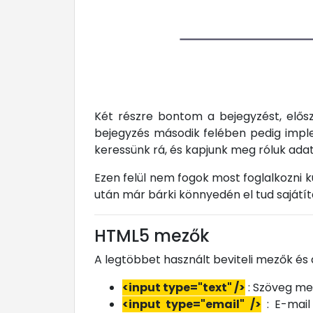
Két részre bontom a bejegyzést, elősz
bejegyzés második felében pedig imple
keressünk rá, és kapjunk meg róluk ada
Ezen felül nem fogok most foglalkozni 
után már bárki könnyedén el tud sajátí
HTML5 mezők
A legtöbbet használt beviteli mezők és 
<input type="text" />
: Szöveg me
<input type="email" />
: E-mail