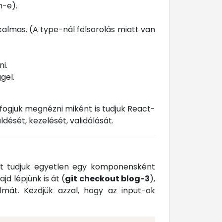
m-e).
almas. (A type-nál felsorolás miatt van
i.
gel.
fogjuk megnézni miként is tudjuk React-
dését, kezelését, validálását.
at tudjuk egyetlen egy komponensként
ajd lépjünk is át (
git checkout blog-3
),
mát. Kezdjük azzal, hogy az input-ok