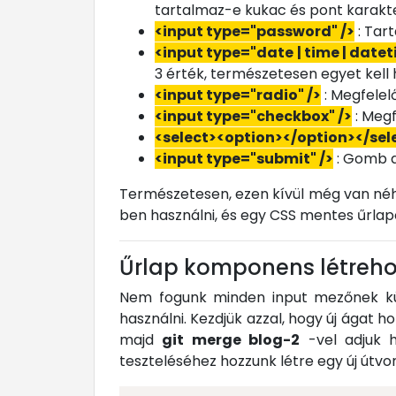
tartalmaz-e kukac és pont karakter
<input type="password" />
: Tart
<input type="date | time | datet
3 érték, természetesen egyet kell 
<input type="radio" />
: Megfelel
<input type="checkbox" />
: Megf
<select><option></option></sel
<input type="submit" />
: Gomb am
Természetesen, ezen kívül még van néhá
ben használni, és egy CSS mentes űrlapot
Űrlap komponens létreh
Nem fogunk minden input mezőnek kül
használni. Kezdjük azzal, hogy új ágat 
majd
git merge blog-2
-vel adjuk h
teszteléséhez hozzunk létre egy új útvo