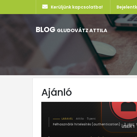
Kerüljünk kapcsolatba!
Bejelent
BLOG
GLUDOVÁTZ ATTILA
Ajánló
LARAVEL
Attila
5 perc
Felhasználói hitelesítés (authentication) - 2. rész: