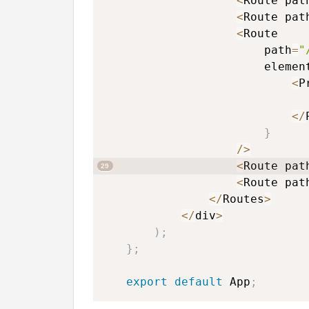
<
Route pat
<
Route pat
<
Route

					path
=
"
					elemen
<
P
<
/
}
/
>
<
Route pat
<
Route pat
<
/
Routes
>
<
/
div
>
)
;
}
;
export
default
 App
;