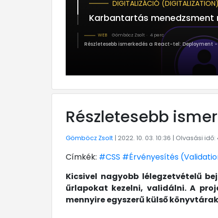
DIGITALIZÁCIÓ (DIGITALIZATION
Karbantartás menedzsment ren
WEB
Gömböcz Zsolt
4 perc
Részletesebb ismerkedés a React-tel: Deployment - 
Részletesebb ismerk
Gömböcz Zsolt
| 2022. 10. 03. 10:36
| Olvasási idő:
Címkék:
#CSS
#Érvényesítés (Validatio
Kicsivel nagyobb lélegzetvételű be
űrlapokat kezelni, validálni. A pr
mennyire egyszerű külső könyvtárak n