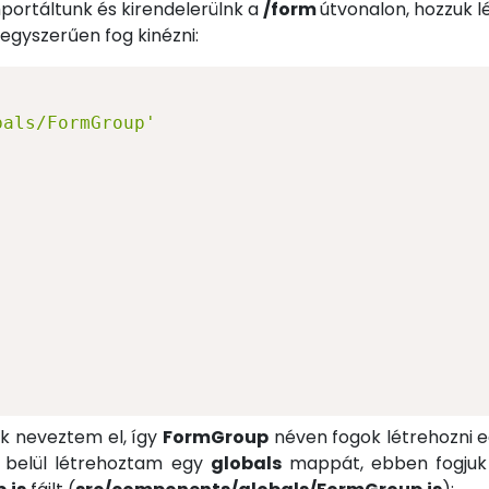
ortáltunk és kirendelerülnk a
/form
útvonalon, hozzuk l
egyszerűen fog kinézni:
bals/FormGroup'
k neveztem el, így
FormGroup
néven fogok létrehozni 
 belül létrehoztam egy
globals
mappát, ebben fogjuk