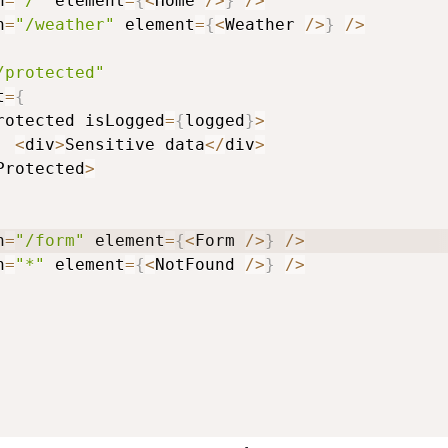
h
=
"/"
 element
=
{
<
Home 
/
>
}
/
>
h
=
"/weather"
 element
=
{
<
Weather 
/
>
}
/
>
/protected"
t
=
{
rotected isLogged
=
{
logged
}
>
<
div
>
Sensitive data
<
/
div
>
Protected
>
h
=
"/form"
 element
=
{
<
Form 
/
>
}
/
>
h
=
"*"
 element
=
{
<
NotFound 
/
>
}
/
>