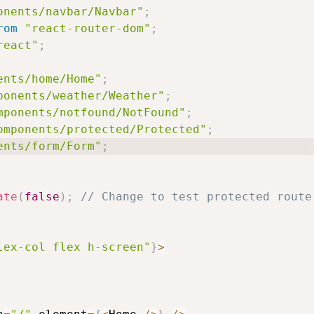
onents/navbar/Navbar"
;
rom
"react-router-dom"
;
react"
;
ents/home/Home"
;
ponents/weather/Weather"
;
mponents/notfound/NotFound"
;
omponents/protected/Protected"
;
ents/form/Form"
;
ate
(
false
)
;
// Change to test protected route
lex-col flex h-screen"
}
>