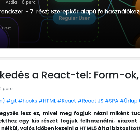
)
Attila
6 perc
dszer - 7. rész: Szerepkör alapú felhasználókez
3. rész
edés a React-tel: Form-ok, 
 4 perc
n)
#git
#hooks
#HTML
#React
#React JS
#SPA
#Űrlap 
jegyzés lesz ez, mivel meg fogjuk nézni miként t
ojekthez egy kis részét fogjuk felhasználni, viszo
élkül, valós időben kezelni a HTML5 által biztosított