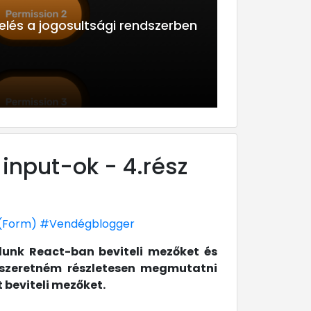
elés a jogosultsági rendszerben
input-ok - 4.rész
(Form)
#Vendégblogger
udunk React-ban beviteli mezőket és
nt szeretném részletesen megmutatni
 beviteli mezőket.