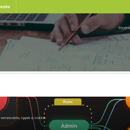
kezés
Hom
 Testreszabás, tippek & trükkök