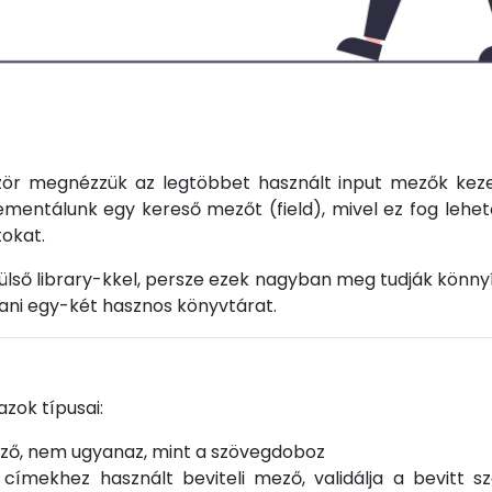
ör megnézzük az legtöbbet használt input mezők kezelé
mentálunk egy kereső mezőt (field), mivel ez fog lehető
tokat.
külső library-kkel, persze ezek nagyban meg tudják könny
tani egy-két hasznos könyvtárat.
azok típusai:
ző, nem ugyanaz, mint a szövegdoboz
 címekhez használt beviteli mező, validálja a bevitt s