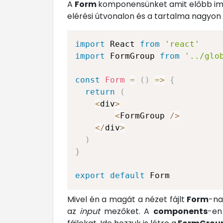
A
Form
komponensünket amit előbb imp
elérési útvonalon és a tartalma nagyon 
import
 React 
from
'react'
import
 FormGroup 
from
'../glo
const
Form
=
(
)
=>
{
return
(
<
div
>
<
FormGroup 
/
>
<
/
div
>
)
}
export
default
 Form
Mivel én a magát a nézet fájlt
Form
-na
az
input
mezőket. A
components
-en