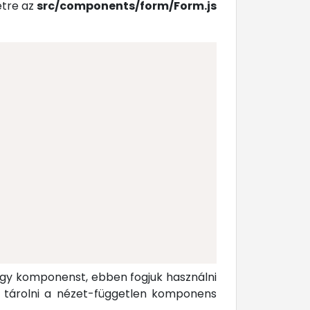
étre az
src/components/form/Form.js
egy komponenst, ebben fogjuk használni
 tárolni a nézet-független komponens