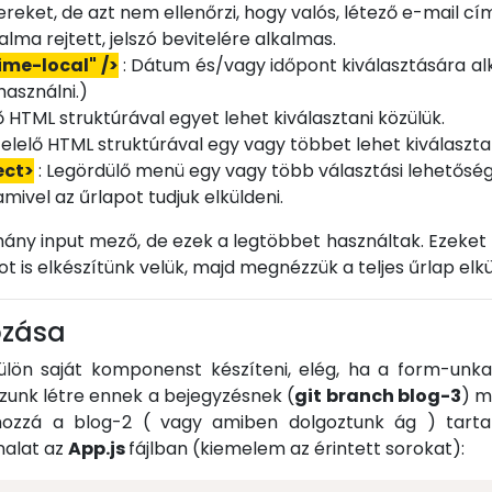
eket, de azt nem ellenőrzi, hogy valós, létező e-mail cí
alma rejtett, jelszó bevitelére alkalmas.
ime-local" />
: Dátum és/vagy időpont kiválasztására alk
használni.)
ő HTML struktúrával egyet lehet kiválasztani közülük.
elelő HTML struktúrával egy vagy többet lehet kiválasztan
ect>
: Legördülő menü egy vagy több választási lehetőség
ivel az űrlapot tudjuk elküldeni.
ny input mező, de ezek a legtöbbet használtak. Ezeket 
 is elkészítünk velük, majd megnézzük a teljes űrlap elkül
ozása
ön saját komponenst készíteni, elég, ha a form-unk
hozunk létre ennek a bejegyzésnek (
git branch blog-3
) m
ozzá a blog-2 ( vagy amiben dolgoztunk ág ) tartal
nalat az
App.js
fájlban (kiemelem az érintett sorokat):