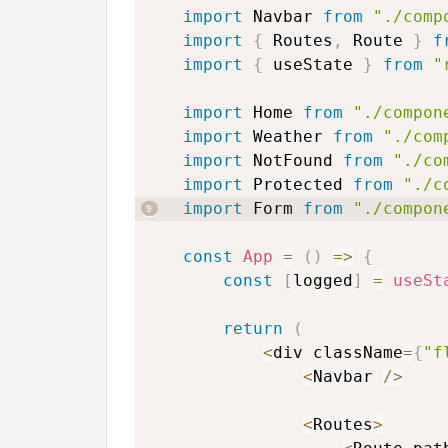
import
 Navbar 
from
"./comp
import
{
 Routes
,
 Route 
}
f
import
{
 useState 
}
from
"
import
 Home 
from
"./compon
import
 Weather 
from
"./com
import
 NotFound 
from
"./co
import
 Protected 
from
"./c
import
 Form 
from
"./compon
const
App
=
(
)
=>
{
const
[
logged
]
=
useSt
return
(
<
div className
=
{
"f
<
Navbar 
/
>
<
Routes
>