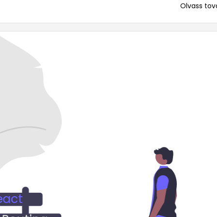
Olvass tová
... mert me