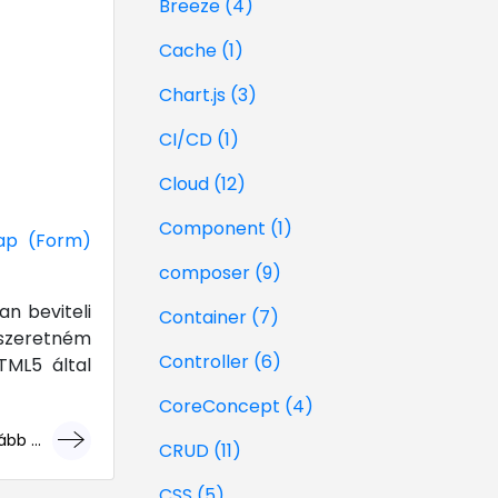
Breeze (4)
Cache (1)
Chart.js (3)
CI/CD (1)
z
Cloud (12)
Component (1)
ap (Form)
composer (9)
n beviteli
Container (7)
t szeretném
Controller (6)
TML5 által
CoreConcept (4)
bb ...
CRUD (11)
géri!
CSS (5)