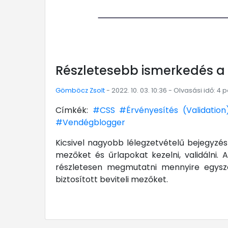
Részletesebb ismerkedés a R
Gömböcz Zsolt
- 2022. 10. 03. 10:36 - Olvasási idő: 4 
Címkék:
#CSS
#Érvényesítés (Validation
#Vendégblogger
Kicsivel nagyobb lélegzetvételű bejegyzés
mezőket és űrlapokat kezelni, validálni. 
részletesen megmutatni mennyire egyszer
biztosított beviteli mezőket.