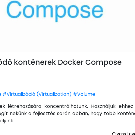
űködő konténerek Docker Compose
e
#Virtualizáció (Virtualization)
#Volume
k létrehozására koncentrálhatunk. Használjuk ehhe
gít nekünk a fejlesztés során abban, hogy több konténe
ljünk.
Olvass tová