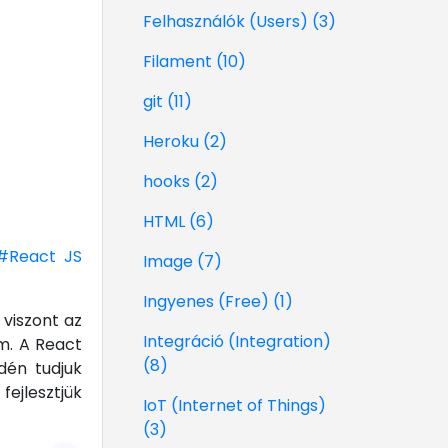
Felhasználók (Users) (3)
Filament (10)
git (11)
Heroku (2)
hooks (2)
HTML (6)
#React JS
Image (7)
Ingyenes (Free) (1)
viszont az
Integráció (Integration)
m. A React
(8)
dén tudjuk
fejlesztjük
IoT (Internet of Things)
(3)