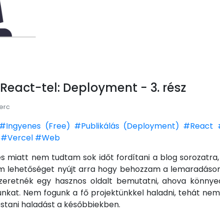
React-tel: Deployment - 3. rész
perc
#Ingyenes (Free)
#Publikálás (Deployment)
#React
#Vercel
#Web
 miatt nem tudtam sok időt fordítani a blog sorozatra, 
m lehetőséget nyújt arra hogy behozzam a lemaradáso
zeretnék egy hasznos oldalt bemutatni, ahova könnye
nkat. Nem fogunk a fő projektünkkel haladni, tehát nem 
mostani haladást a későbbiekben.