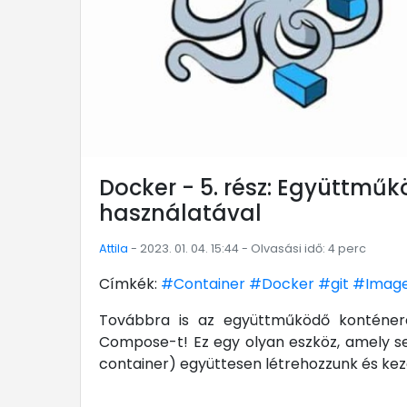
Docker - 5. rész: Együttm
használatával
Attila
- 2023. 01. 04. 15:44 - Olvasási idő: 4 perc
Címkék:
#Container
#Docker
#git
#Imag
Továbbra is az együttműködő konténere
Compose-t! Ez egy olyan eszköz, amely se
container) együttesen létrehozzunk és keze