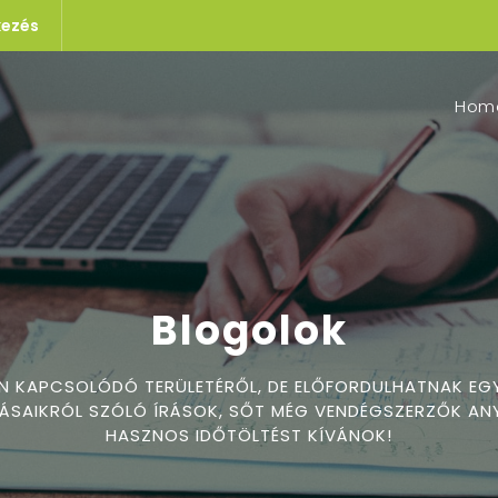
kezés
Hom
Blogolok
EN KAPCSOLÓDÓ TERÜLETÉRŐL, DE ELŐFORDULHATNAK EG
SAIKRÓL SZÓLÓ ÍRÁSOK, SŐT MÉG VENDÉGSZERZŐK ANY
HASZNOS IDŐTÖLTÉST KÍVÁNOK!