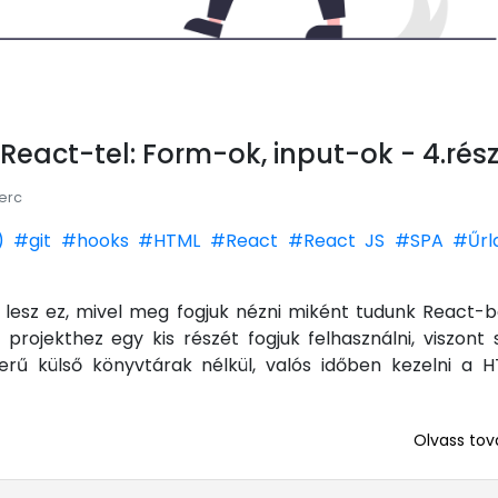
eact-tel: Form-ok, input-ok - 4.rés
perc
)
#git
#hooks
#HTML
#React
#React JS
#SPA
#Űrl
 lesz ez, mivel meg fogjuk nézni miként tudunk React-ba
A projekthez egy kis részét fogjuk felhasználni, viszon
ű külső könyvtárak nélkül, valós időben kezelni a H
Olvass tová
... mert me