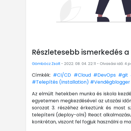
Részletesebb ismerkedés a 
Gömböcz Zsolt
- 2022. 08. 04. 22:11 - Olvasási idő: 4 
Címkék:
#CI/CD
#Cloud
#DevOps
#git
#Telepítés (Installation)
#Vendégblogger
Az elmúlt hetekben munka és iskola kezdés
egyetemen megkezdésével az utazási idő
sorozat 3. részéhez érkeztünk és most s
telepíteni (deploy-olni) React alkalmazásu
konkrétan, viszont fel fogjuk használni a 