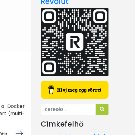
Revolut
Hívj meg egy sörre!
z a Docker
rt (multi-
Címkefelhő
bb ...