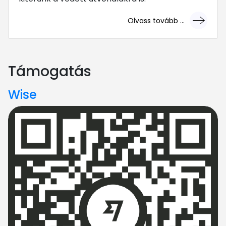
Olvass tovább ...
... mert megéri!
Támogatás
Wise