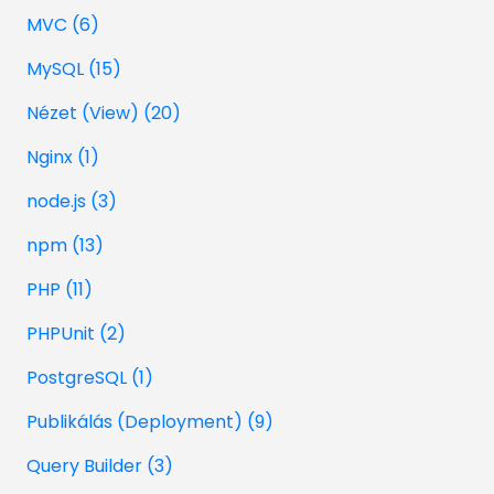
MVC (6)
MySQL (15)
Nézet (View) (20)
Nginx (1)
node.js (3)
npm (13)
PHP (11)
PHPUnit (2)
PostgreSQL (1)
Publikálás (Deployment) (9)
Query Builder (3)