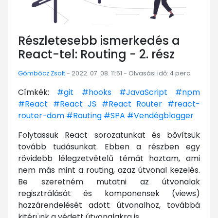
Részletesebb ismerkedés a
React-tel: Routing - 2. rész
Gömböcz Zsolt
- 2022. 07. 08. 11:51 - Olvasási idő: 4 perc
Címkék:
#git
#hooks
#JavaScript
#npm
#React
#React JS
#React Router
#react-
router-dom
#Routing
#SPA
#Vendégblogger
Folytassuk React sorozatunkat és bővítsük
tovább tudásunkat. Ebben a részben egy
rövidebb lélegzetvételű témát hoztam, ami
nem más mint a routing, azaz útvonal kezelés.
Be szeretném mutatni az útvonalak
regisztrálását és komponensek (views)
hozzárendelését adott útvonalhoz, továbbá
kitérünk a védett útvonalakra is.