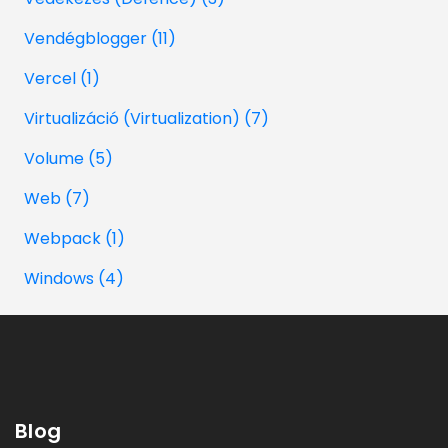
Vendégblogger (11)
Vercel (1)
Virtualizáció (Virtualization) (7)
Volume (5)
Web (7)
Webpack (1)
Windows (4)
Blog