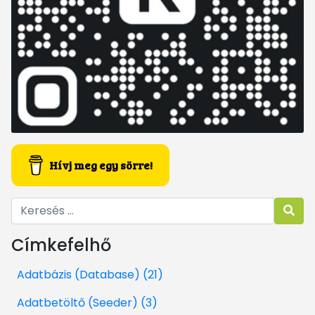
Hívj meg egy sörre!
Címkefelhő
Adatbázis (Database) (21)
Adatbetöltő (Seeder) (3)