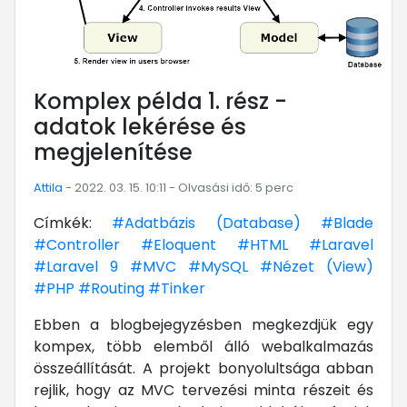
Komplex példa 1. rész -
adatok lekérése és
megjelenítése
Attila
- 2022. 03. 15. 10:11 - Olvasási idő: 5 perc
Címkék:
#Adatbázis (Database)
#Blade
#Controller
#Eloquent
#HTML
#Laravel
#Laravel 9
#MVC
#MySQL
#Nézet (View)
#PHP
#Routing
#Tinker
Ebben a blogbejegyzésben megkezdjük egy
kompex, több elemből álló webalkalmazás
összeállítását. A projekt bonyolultsága abban
rejlik, hogy az MVC tervezési minta részeit és