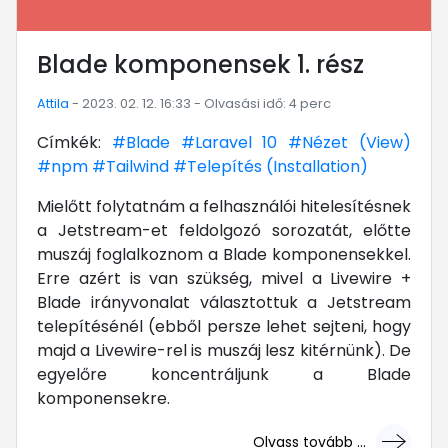
Blade komponensek 1. rész
Attila
- 2023. 02. 12. 16:33 - Olvasási idő: 4 perc
Címkék:
#Blade
#Laravel 10
#Nézet (View)
#npm
#Tailwind
#Telepítés (Installation)
Mielőtt folytatnám a felhasználói hitelesítésnek
a Jetstream-et feldolgozó sorozatát, előtte
muszáj foglalkoznom a Blade komponensekkel.
Erre azért is van szükség, mivel a Livewire +
Blade irányvonalat választottuk a Jetstream
telepítésénél (ebből persze lehet sejteni, hogy
majd a Livewire-rel is muszáj lesz kitérnünk). De
egyelőre koncentráljunk a Blade
komponensekre.
Olvass tovább ...