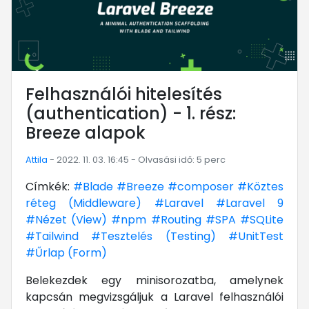
Felhasználói hitelesítés
(authentication) - 1. rész:
Breeze alapok
Attila
- 2022. 11. 03. 16:45 - Olvasási idő: 5 perc
Címkék:
#Blade
#Breeze
#composer
#Köztes
réteg (Middleware)
#Laravel
#Laravel 9
#Nézet (View)
#npm
#Routing
#SPA
#SQLite
#Tailwind
#Tesztelés (Testing)
#UnitTest
#Űrlap (Form)
Belekezdek egy minisorozatba, amelynek
kapcsán megvizsgáljuk a Laravel felhasználói