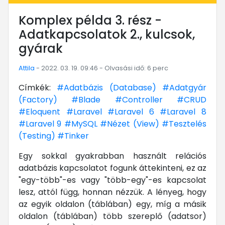
Komplex példa 3. rész -
Adatkapcsolatok 2., kulcsok,
gyárak
Attila
- 2022. 03. 19. 09:46 - Olvasási idő: 6 perc
Címkék:
#Adatbázis (Database)
#Adatgyár
(Factory)
#Blade
#Controller
#CRUD
#Eloquent
#Laravel
#Laravel 6
#Laravel 8
#Laravel 9
#MySQL
#Nézet (View)
#Tesztelés
(Testing)
#Tinker
Egy sokkal gyakrabban használt relációs
adatbázis kapcsolatot fogunk áttekinteni, ez az
"egy-több"-es vagy "több-egy"-es kapcsolat
lesz, attól függ, honnan nézzük. A lényeg, hogy
az egyik oldalon (táblában) egy, míg a másik
oldalon (táblában) több szereplő (adatsor)