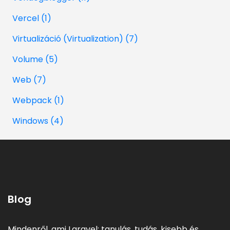
Vercel (1)
Virtualizáció (Virtualization) (7)
Volume (5)
Web (7)
Webpack (1)
Windows (4)
Blog
Mindenről, ami Laravel: tanulás, tudás, kisebb és