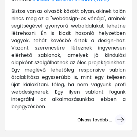
Biztos van az olvasók között olyan, akinek talán
nincs meg az a "webdesign-os vénája", aminek
segítségével gyönyörű weboldalakat lehetne
létrehozni. Én is kicsit hasonló helyzetben
vagyok, tehát kevésbé értek a design-hoz.
Viszont szerencsére léteznek ingyenesen
elérhető sablonok, amelyek jó kiindulási
alapként szolgálhatnak az éles projektjeinkhez.
Egy meglévő, lehetőleg responsive sablon
átalakítása egyszerűbb is, mint egy teljesen
újat kialakítani, főleg, ha nem vagyunk profi
webdesignerek. Egy ilyen sablont fogunk
integrálni az alkalmazásunkba ebben a
bejegyzésben.
Olvass tovább ...
... mert megéri!