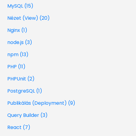
MySQL (15)
Nézet (View) (20)
Nginx (1)
node.js (3)
npm (13)
PHP (11)
PHPUnit (2)
PostgreSQL (1)
Publikálás (Deployment) (9)
Query Builder (3)
React (7)