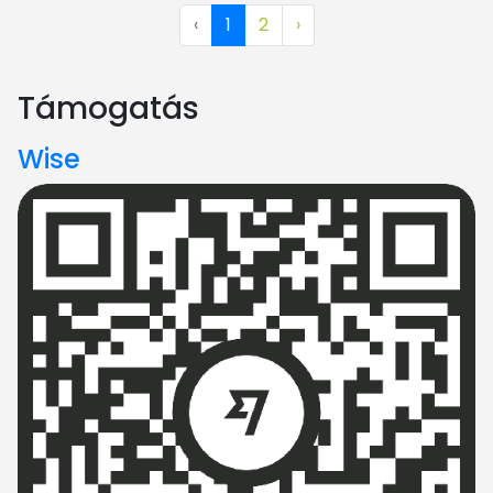
‹
1
2
›
Támogatás
Wise