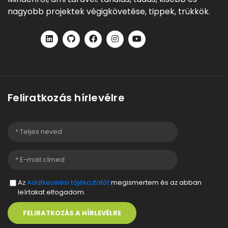
nagyobb projektek végigkövetése, tippek, trükkök.
Feliratkozás hírlevélre
Az
Adatkezelési tájékoztatót
megismertem és az abban
leírtakat elfogadom.
FELIRATKOZÁS A HÍRLEVÉLRE