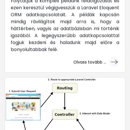
Folytatjuk a komplex példánk feldolgozását és
ezen keresztül végigvesszük a Laravel Eloquent
ORM adatkapcsolatait. A példák kapcsán
mindig rávilágítok majd arra is, hogy a
háttérben, vagyis az adatbázisban mi történik
igazából. A legegyszerűbb adatkapcsolattal
fogjuk kezdeni és haladunk majd előre a
bonyolultabbak felé.
Olvass tovább ...
... mert megéri!