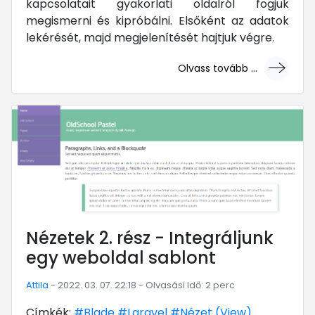
kapcsolatait gyakorlati oldalról fogjuk
megismerni és kipróbálni. Elsőként az adatok
lekérését, majd megjelenítését hajtjuk végre.
Olvass tovább ...
... mert megéri!
Nézetek 2. rész - Integráljunk
egy weboldal sablont
Attila
- 2022. 03. 07. 22:18 - Olvasási idő: 2 perc
Címkék:
#Blade
#Laravel
#Nézet (View)