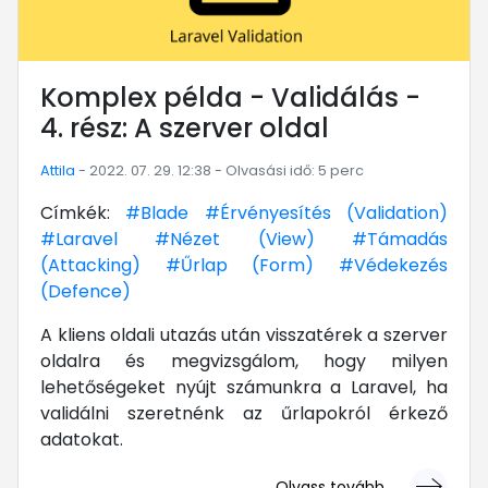
Komplex példa - Validálás -
4. rész: A szerver oldal
Attila
- 2022. 07. 29. 12:38 - Olvasási idő: 5 perc
Címkék:
#Blade
#Érvényesítés (Validation)
#Laravel
#Nézet (View)
#Támadás
(Attacking)
#Űrlap (Form)
#Védekezés
(Defence)
A kliens oldali utazás után visszatérek a szerver
oldalra és megvizsgálom, hogy milyen
lehetőségeket nyújt számunkra a Laravel, ha
validálni szeretnénk az űrlapokról érkező
adatokat.
Olvass tovább ...