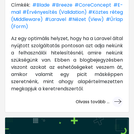
Címkék:
#Blade
#Breeze
#CoreConcept
#E-
mail
#Érvényesítés (Validation)
#Köztes réteg
(Middleware)
#Laravel
#Nézet (View)
#Űrlap
(Form)
Az egy optimális helyzet, hogy ha a Laravel által
nyújtott szolgáltatás pontosan azt adja nekünk
a felhasználói hitelesítésnél, amire nekünk
szükségünk van. Ebben a blogbejegyzésben
viszont azokat az eshetőségeket veszem át,
amikor valamit egy picit másképpen
szeretnénk, mint ahogy alapértelmezetten
megkapjuk a keretrendszertől.
Olvass tovább ...
... mert megéri!