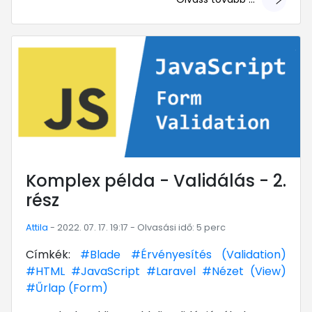
... mert megéri!
Komplex példa - Validálás - 2.
rész
Attila
- 2022. 07. 17. 19:17 - Olvasási idő: 5 perc
Címkék:
#Blade
#Érvényesítés (Validation)
#HTML
#JavaScript
#Laravel
#Nézet (View)
#Űrlap (Form)