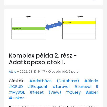
... mert megéri!
Komplex példa 2. rész -
Adatkapcsolatok 1.
Attila
- 2022. 03. 17. 14:47 - Olvasási idő: 5 perc
Címkék:
#Adatbázis (Database)
#Blade
#CRUD
#Eloquent
#Laravel
#Laravel 9
#MySQL
#Nézet (View)
#Query Builder
#Tinker