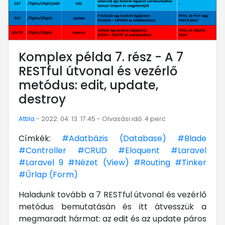
Komplex példa 7. rész - A 7
RESTful útvonal és vezérlő
metódus: edit, update,
destroy
Attila
- 2022. 04. 13. 17:45 - Olvasási idő: 4 perc
Címkék:
#Adatbázis (Database)
#Blade
#Controller
#CRUD
#Eloquent
#Laravel
#Laravel 9
#Nézet (View)
#Routing
#Tinker
#Űrlap (Form)
Haladunk tovább a 7 RESTful útvonal és vezérlő
metódus bemutatásán és itt átvesszük a
megmaradt hármat: az edit és az update páros