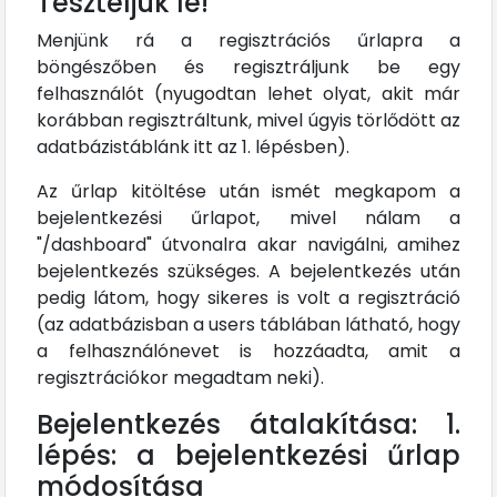
Teszteljük le!
Menjünk rá a regisztrációs űrlapra a
böngészőben és regisztráljunk be egy
felhasználót (nyugodtan lehet olyat, akit már
korábban regisztráltunk, mivel úgyis törlődött az
adatbázistáblánk itt az 1. lépésben).
Az űrlap kitöltése után ismét megkapom a
bejelentkezési űrlapot, mivel nálam a
"/dashboard" útvonalra akar navigálni, amihez
bejelentkezés szükséges. A bejelentkezés után
pedig látom, hogy sikeres is volt a regisztráció
(az adatbázisban a users táblában látható, hogy
a felhasználónevet is hozzáadta, amit a
regisztrációkor megadtam neki).
Bejelentkezés átalakítása: 1.
lépés: a bejelentkezési űrlap
módosítása