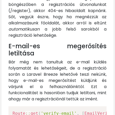
böngészőben a regisztrációs útvonalunkat
(/register), akkor 404-es hibaoldalt kapnánk.
Sőt, vegyük észre, hogy ha megnézzük az
alkalmazásunk főoldalát, akkor arról is eltűnt
automatikusan
a jobb felső sarokból a
regisztráció lehetősége.
E-mail-es megerősítés
letiltása
Bár még nem tanultuk az e-mail küldés
folyamatát és lehetőségeit, de a regisztráció
során a Laravel Breeze lehetővé teszi nekünk,
hogy e-mail-es megerősítést küldjünk és
várjunk el a felhasználóinktól. Ezt a
funkcionalitást is hasonlóan tudjuk letiltani, mint
ahogy már a regisztrációnál tettük az imént.
Route
::
get
(
'verify-email'
,
[
EmailVerifi