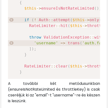
{
$this
->
ensureIsNotRateLimited
(
)
;
if
(
!
Auth
::
attempt
(
$this
->
only
(
'u
RateLimiter
::
hit
(
$this
->
throttle
throw
ValidationException
::
withM
'username'
=>
trans
(
'auth.fail
]
)
;
}
RateLimiter
::
clear
(
$this
->
throttle
}
A további két metódusunkban
(ensureIsNotRateLimited és throttleKey) is csak
cseréljük ki az "email"-t "username"-re és készen
is leszünk.