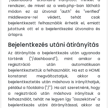
rendszer, de mivel az a web.php-ban látható
módon ez az útvonal "auth" és "verified"
middleware-rel védett, tehát csak
bejelentkezett felhasználók érhetik el, emiatt
jutottunk ott el a bejelentkezési útvonalra és
űrlapra.
Bejelentkezés utáni átirányítás
Az átirányítás a bejelentkezés után ugyanoda
történik ("/dashboard"), mint amikor a
regisztráció után automatikusan
bejelentkeztettük a felhasználót. Ha ezt a HOME
konstanst megváltoztatjuk, akkor a
bejelentkeztetés után máshova is irányíthatjuk,
például a főoldalra ("/"). Ha azt szeretnénk, hogy
a regisztráció után máshova irányítsuk a
felhasználót, tehát ne legyen így "összekötve" a
bejelentkezés utáni átirányítással, akkor az