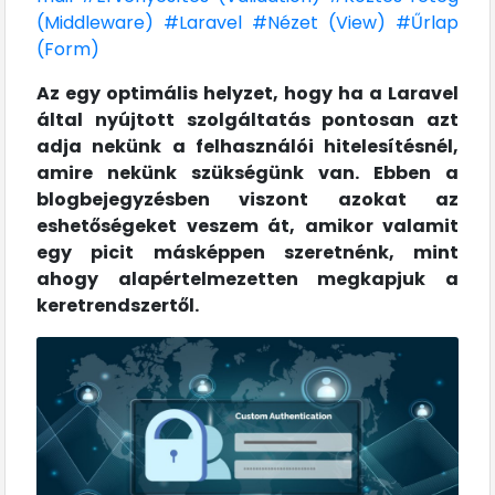
(Middleware)
#Laravel
#Nézet (View)
#Űrlap
(Form)
Az egy optimális helyzet, hogy ha a Laravel
által nyújtott szolgáltatás pontosan azt
adja nekünk a felhasználói hitelesítésnél,
amire nekünk szükségünk van. Ebben a
blogbejegyzésben viszont azokat az
eshetőségeket veszem át, amikor valamit
egy picit másképpen szeretnénk, mint
ahogy alapértelmezetten megkapjuk a
keretrendszertől.