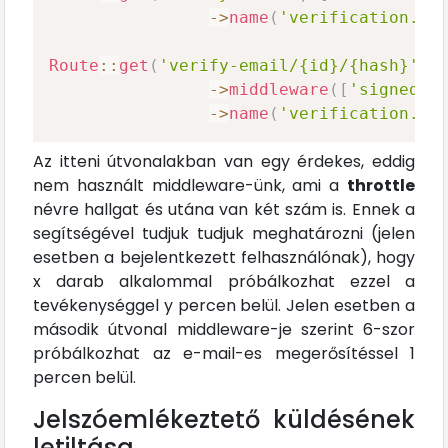
->
name
(
'verification.no
Route
::
get
(
'verify-email/{id}/{hash}'
,
->
middleware
(
[
'signed'
,
->
name
(
'verification.ve
Az itteni útvonalakban van egy érdekes, eddig
nem használt middleware-ünk, ami a
throttle
névre hallgat és utána van két szám is. Ennek a
segítségével tudjuk tudjuk meghatározni (jelen
esetben a bejelentkezett felhasználónak), hogy
x darab alkalommal próbálkozhat ezzel a
tevékenységgel y percen belül. Jelen esetben a
második útvonal middleware-je szerint 6-szor
próbálkozhat az e-mail-es megerősítéssel 1
percen belül.
Jelszóemlékeztető küldésének
letiltása