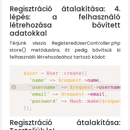
Regisztráció átalakítása: 4.
lépés: a felhasználó
létrehozása bővített
adatokkal
Térjünk vissza RegisteredUserController.php
store() metódusára, itt pedig bővítsük ki
felhasználó létrehozásához tartozó kódot:
$user
=
User
::
create
(
[
'name'
=>
$request
->
name
,
'username'
=>
$request
->
username
,
'email'
=>
$request
->
email
,
'password'
=>
Hash
::
make
(
$request
-
]
)
;
Regisztráció átalakítása: