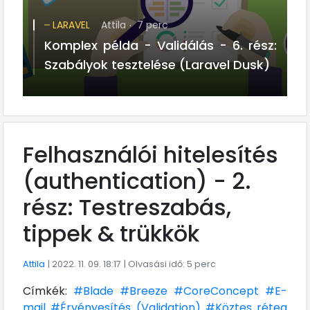
LARAVEL
Attila
7 perc
Komplex példa - Validálás - 6. rész:
Szabályok tesztelése (Laravel Dusk)
Felhasználói hitelesítés
(authentication) - 2.
rész: Testreszabás,
tippek & trükkök
Attila
| 2022. 11. 09. 18:17
| Olvasási idő: 5 perc
Címkék:
#Blade
#Breeze
#CoreConcept
#E-
mail
#Érvényesítés (Validation)
#Köztes réteg