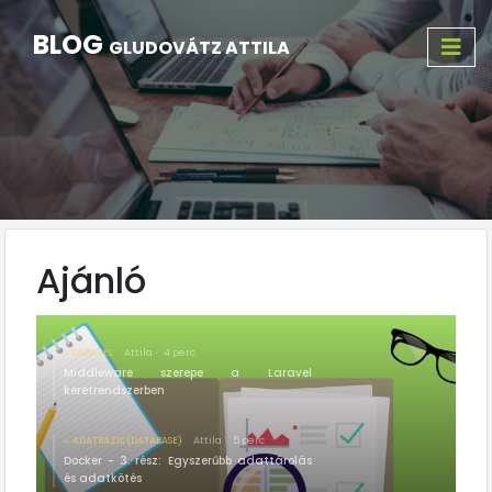
BLOG
GLUDOVÁTZ ATTILA
Ajánló
LARAVEL
Attila
4 perc
Middleware szerepe a Laravel
keretrendszerben
ADATBÁZIS (DATABASE)
Attila
5 perc
Docker - 3. rész: Egyszerűbb adattárolás
és adatkötés