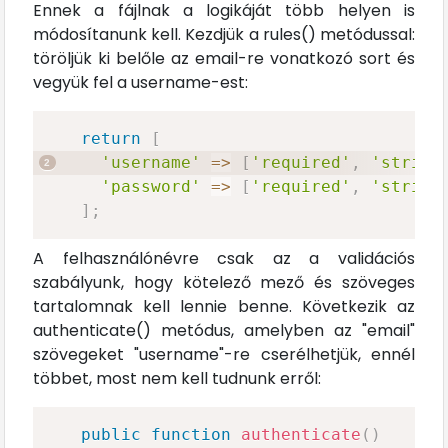
Ennek a fájlnak a logikáját több helyen is
módosítanunk kell. Kezdjük a rules() metódussal:
töröljük ki belőle az email-re vonatkozó sort és
vegyük fel a username-est:
return
[
'username'
=>
[
'required'
,
'string
'password'
=>
[
'required'
,
'string
]
;
A felhasználónévre csak az a validációs
szabályunk, hogy kötelező mező és szöveges
tartalomnak kell lennie benne. Következik az
authenticate() metódus, amelyben az "email"
szövegeket "username"-re cserélhetjük, ennél
többet, most nem kell tudnunk erről:
public
function
authenticate
(
)