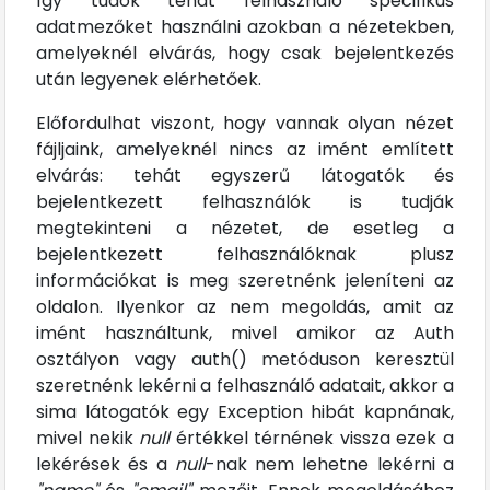
Így tudok tehát felhasználó specifikus
adatmezőket használni azokban a nézetekben,
amelyeknél elvárás, hogy csak bejelentkezés
után legyenek elérhetőek.
Előfordulhat viszont, hogy vannak olyan nézet
fájljaink, amelyeknél nincs az imént említett
elvárás: tehát egyszerű látogatók és
bejelentkezett felhasználók is tudják
megtekinteni a nézetet, de esetleg a
bejelentkezett felhasználóknak plusz
információkat is meg szeretnénk jeleníteni az
oldalon. Ilyenkor az nem megoldás, amit az
imént használtunk, mivel amikor az Auth
osztályon vagy auth() metóduson keresztül
szeretnénk lekérni a felhasználó adatait, akkor a
sima látogatók egy Exception hibát kapnának,
mivel nekik
null
értékkel térnének vissza ezek a
lekérések és a
null
-nak nem lehetne lekérni a