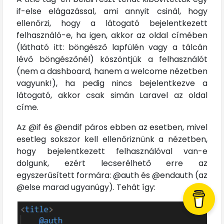
if-else elágazással, ami annyit csinál, hogy
ellenőrzi, hogy a látogató bejelentkezett
felhasználó-e, ha igen, akkor az oldal címében
(látható itt: böngésző lapfülén vagy a tálcán
lévő böngészőnél) köszöntjük a felhasználót
(nem a dashboard, hanem a welcome nézetben
vagyunk!), ha pedig nincs bejelentkezve a
látogató, akkor csak simán Laravel az oldal
címe.
Az @if és @endif páros ebben az esetben, mivel
esetleg sokszor kell ellenőriznünk a nézetben,
hogy bejelentkezett felhasználóval van-e
dolgunk, ezért lecserélhető erre az
egyszerűsített formára: @auth és @endauth (az
@else marad ugyanúgy). Tehát így: