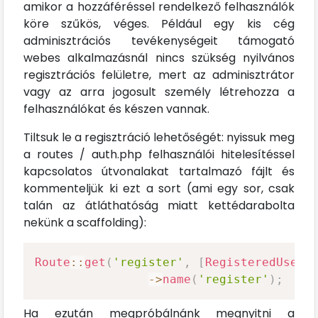
amikor a hozzáféréssel rendelkező felhasználók
köre szűkös, véges. Például egy kis cég
adminisztrációs tevékenységeit támogató
webes alkalmazásnál nincs szükség nyilvános
regisztrációs felületre, mert az adminisztrátor
vagy az arra jogosult személy létrehozza a
felhasználókat és készen vannak.
Tiltsuk le a regisztráció lehetőségét: nyissuk meg
a routes / auth.php felhasználói hitelesítéssel
kapcsolatos útvonalakat tartalmazó fájlt és
kommenteljük ki ezt a sort (ami egy sor, csak
talán az átláthatóság miatt kettédarabolta
nekünk a scaffolding):
Route
::
get
(
'register'
,
[
RegisteredUserC
->
name
(
'register'
)
;
Ha ezután megpróbálnánk megnyitni a