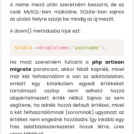
A name mező után szeretném beszúrni, de ez
csak MySQL-ben működne, SQLite-ban sajnos
az utolsó helyre szúrja be mindig az új mezőt.
A down() metódusba írjuk ezt:
$table
->
dropColumn
(
'username'
)
;
Ha most szeretném futtatni a
php artisan
migrate
parancsot, akkor hibát kapnék, mivel
már két felhasználóm is van az adatbázisban,
emiatt egy kötelezően egyedi értékeket
tartalmazó oszlop nem adható hozzá
alapértelmezett érték nélkül. Sajnos az sem
segítene, ha adnék hozzá default értéket, mivel
a két felhasználómnak (soromnak) ugyanazt az
értéket nem engedné hozzáadni. Így inkább egy
friss adatbázisszerkezetet hozok létre, üres
users táblával: