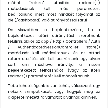
előbbi "return" utasítás redirect(...)
metódusának kell más paramétert
beállítanunk, mert most mindkét folyamat az
ide (/dashboard) való átirányítással zárul.
De visszatérve a bejelentkezésre, ha a
bejelentkezés utáni átirányítást szeretnénk
felülírni, akkor az app / Http / Controllers / Auth
/ AuthenticatedSessionController store()
metódusát kell módosítanunk és az ottani
return utasítás elé kell beszúrnunk egy olyan
sort, ami máshova irányítja a frissen
bejelentkezett felhasználót (vagy az itten
redirect() paraméterét kell módosítanunk.
Több lehetőségünk is van tehát, válasszunk egy
nekünk szimpatikusat, vagy hagyjuk meg az
alapértelmezett folyamatot olyannak amilyen.