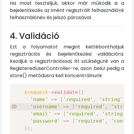
Ha most teszteljük, akkor már működik is a
bejelentkezés az imént regisztrált felhasználónk
felhasználónév és jelszó párosával.
4. Validáció
Ezt a folyamatot megint kettébonthatjuk
regisztrációs és bejelentkezési validációra.
Kezdjük a regisztrációssal, itt szükségünk van a
RegisteredUserController-re, azon belül pedig a
store() metódusra kell koncentrálnunk:
$request
->
validate
(
[
'name'
=>
[
'required'
,
'string'
,
'
'username'
=>
[
'required'
,
'string
'email'
=>
[
'required'
,
'string'
,
'password'
=>
[
'required'
,
'confir
]
)
;