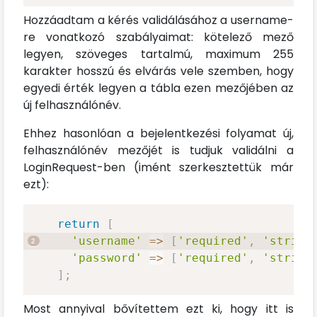
Hozzáadtam a kérés validálásához a username-
re vonatkozó szabályaimat: kötelező mező
legyen, szöveges tartalmú, maximum 255
karakter hosszú és elvárás vele szemben, hogy
egyedi érték legyen a tábla ezen mezőjében az
új felhasználónév.
Ehhez hasonlóan a bejelentkezési folyamat új,
felhasználónév mezőjét is tudjuk validálni a
LoginRequest-ben (imént szerkesztettük már
ezt):
return
[
'username'
=>
[
'required'
,
'string
'password'
=>
[
'required'
,
'string
]
;
Most annyival bővítettem ezt ki, hogy itt is