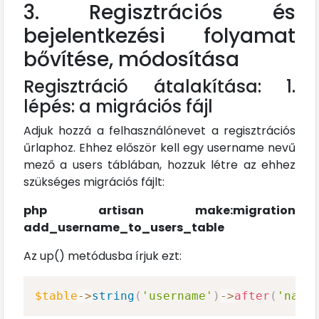
3. Regisztrációs és
bejelentkezési folyamat
bővítése, módosítása
Regisztráció átalakítása: 1.
lépés: a migrációs fájl
Adjuk hozzá a felhasználónevet a regisztrációs
űrlaphoz. Ehhez először kell egy username nevű
mező a users táblában, hozzuk létre az ehhez
szükséges migrációs fájlt:
php artisan make:migration
add_username_to_users_table
Az up() metódusba írjuk ezt:
$table
->
string
(
'username'
)
->
after
(
'name