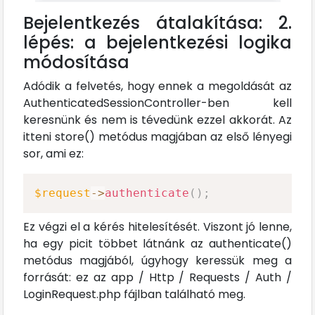
Bejelentkezés átalakítása: 2.
lépés: a bejelentkezési logika
módosítása
Adódik a felvetés, hogy ennek a megoldását az
AuthenticatedSessionController-ben kell
keresnünk és nem is tévedünk ezzel akkorát. Az
itteni store() metódus magjában az első lényegi
sor, ami ez:
$request
->
authenticate
(
)
;
Ez végzi el a kérés hitelesítését. Viszont jó lenne,
ha egy picit többet látnánk az authenticate()
metódus magjából, úgyhogy keressük meg a
forrását: ez az app / Http / Requests / Auth /
LoginRequest.php fájlban található meg.