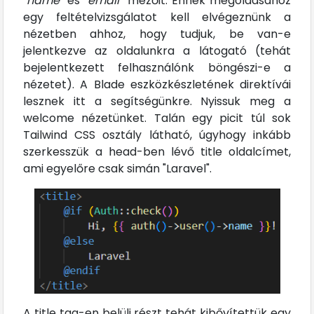
"name"
és
"email"
mezőit. Ennek megoldásához
egy feltételvizsgálatot kell elvégeznünk a
nézetben ahhoz, hogy tudjuk, be van-e
jelentkezve az oldalunkra a látogató (tehát
bejelentkezett felhasználónk böngészi-e a
nézetet). A Blade eszközkészletének direktívái
lesznek itt a segítségünkre. Nyissuk meg a
welcome nézetünket. Talán egy picit túl sok
Tailwind CSS osztály látható, úgyhogy inkább
szerkesszük a head-ben lévő title oldalcímet,
ami egyelőre csak simán "Laravel".
A title tag-en belüli részt tehát kibővítettük egy