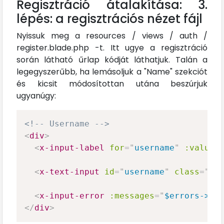
Regisztráció átalakítása: 3.
lépés: a regisztrációs nézet fájl
Nyissuk meg a resources / views / auth /
register.blade.php -t. Itt ugye a regisztráció
során látható űrlap kódját láthatjuk. Talán a
legegyszerűbb, ha lemásoljuk a "Name" szekciót
és kicsit módosítottan utána beszúrjuk
ugyanúgy:
<!-- Username -->
<
div
>
<
x-input-label
for
=
"
username
"
:value
=
<
x-text-input
id
=
"
username
"
class
=
"
bl
<
x-input-error
:messages
=
"
$errors->ge
</
div
>