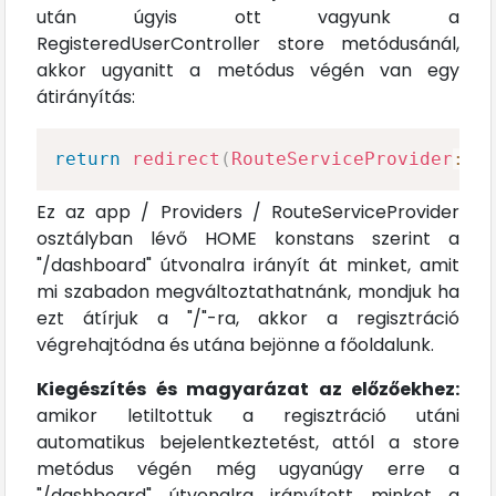
után úgyis ott vagyunk a
RegisteredUserController store metódusánál,
akkor ugyanitt a metódus végén van egy
átirányítás:
return
redirect
(
RouteServiceProvider
::
H
Ez az app / Providers / RouteServiceProvider
osztályban lévő HOME konstans szerint a
"/dashboard" útvonalra irányít át minket, amit
mi szabadon megváltoztathatnánk, mondjuk ha
ezt átírjuk a "/"-ra, akkor a regisztráció
végrehajtódna és utána bejönne a főoldalunk.
Kiegészítés és magyarázat az előzőekhez:
amikor letiltottuk a regisztráció utáni
automatikus bejelentkeztetést, attól a store
metódus végén még ugyanúgy erre a
"/dashboard" útvonalra irányított minket a