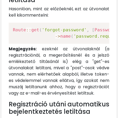
Hasonlóan, mint az előzőeknél, ezt az útvonalat
kell kikommentelni:
Route
::
get
(
'forgot-password'
,
[
Password
->
name
(
'password.reques
Megjegyzés:
ezeknél az útvonalaknál (a
regisztrációnál, a megerősítésnél és a jelszó
emlékeztető tiltásánál is) elég a "get"-es
útvonalakat letiltani, mivel a "post"-osok védve
vannak, nem elérhetőek alapból, illetve token-
es védelemmel vannak ellátva, így azokat nem
muszáj letiltanunk ahhoz, hogy a regisztrációt
vagy az e-mail-es érvényesítést letiltsuk.
Regisztráció utáni automatikus
bejelentkeztetés letiltása