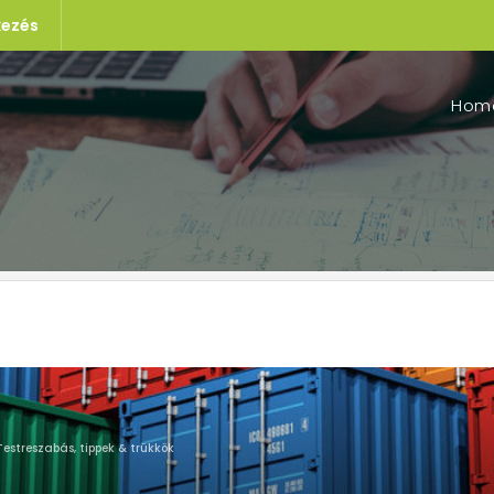
kezés
Hom
 Testreszabás, tippek & trükkök