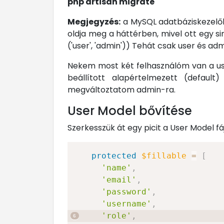
php artisan migrate
Megjegyzés:
a MySQL adatbáziskezelőbe
oldja meg a háttérben, mivel ott egy si
('user', 'admin')) Tehát csak user és a
Nekem most két felhasználóm van a use
beállított alapértelmezett (defaul
megváltoztatom admin-ra.
User Model bővítése
Szerkesszük át egy picit a User Model fáj
protected
$fillable
=
[
'name'
,
'email'
,
'password'
,
'username'
,
'role'
,