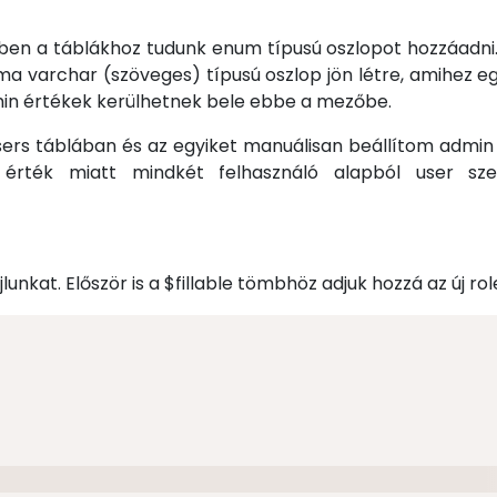
n a táblákhoz tudunk enum típusú oszlopot hozzáadni. A
ma varchar (szöveges) típusú oszlop jön létre, amihez eg
dmin értékek kerülhetnek bele ebbe a mezőbe.
rs táblában és az egyiket manuálisan beállítom admin 
t) érték miatt mindkét felhasználó alapból user sz
lunkat. Először is a $fillable tömbhöz adjuk hozzá az új r