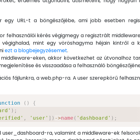
röket, érdemes átgondolni, átismételni, hogy hogyan 
ír egy URL-t a böngészőjébe, ami jobb esetben regis
kkor felhasználói kérés végigmegy a regisztrált middlewa
 is végighalad, mint egy vöröshagyma héjain kintről a
ni
ezt a blogbejegyzésemet
.
 a middleware-eken, akkor következhet az útvonalhoz ta
megjelenítése és visszaadása a felhasználó böngészőjéne
rációs fájlunkra, a web.php-ra. A user szerepkörű felhas
unction
(
)
{
ard'
)
;
erified'
,
'user'
]
)
->
name
(
'dashboard'
)
;
ól user_dashboard-ra, valamint a middleware-ek felsorol