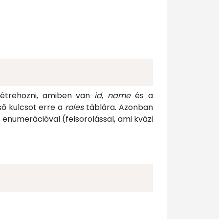
létrehozni, amiben van
id
,
name
és a
ső kulcsot erre a
roles
táblára. Azonban
enumerációval (felsorolással, ami kvázi