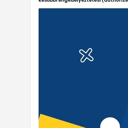
későbbi engedélyeztetési (authorize