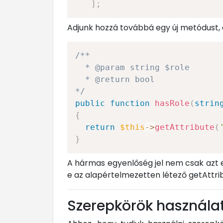
]
;
Adjunk hozzá továbbá egy új metódust, 
/**

  * @param string $role

  * @return bool

*/
public
function
hasRole
(
strin
{
return
$this
->
getAttribute
(
}
A hármas egyenlőség jel nem csak azt 
e az alapértelmezetten létező getAttri
Szerepkörök használa