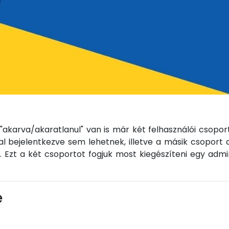
"akarva/akaratlanul" van is már két felhasználói csopor
tal bejelentkezve sem lehetnek, illetve a másik csoport az
 Ezt a két csoportot fogjuk most kiegészíteni egy admi
e