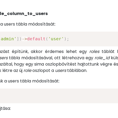
ole_column_to_users
 a users tábla módosítását:
'admin'
]
)
->
default
(
'user'
)
;
zást építünk, akkor érdemes lehet egy
roles
táblát 
sers
tábla módosításával, ott létrehozva egy
role_id
kül
által, hogy egy sima oszlopbővítést hajtottunk végre és 
 létre az új
role
oszlopot a
users
táblában.
k a users tábla módosítását:
tása: