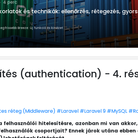
: ellenőrzés, rétegezés, gyorsítótárazás
ntication) - 3. rész: Legfrissebb Breeze: új funkció
ítés (authentication) - 4. ré
es réteg (Middleware)
#Laravel
#Laravel 9
#MySQL
#Ro
a felhasználói hitelesítésre, azonban mi van akkor
 felhasználók csoportjait? Ennek járok utána ebbe