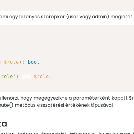
ami egy bizonyos szerepkör (user vagy admin) meglétét hi
g
$role
)
:
bool
'role'
)
===
$role
;
ellenőrzi, hogy megegyezik-e a paraméterként kapott $ro
bute() metódus visszatérési értékének típusával.
ta