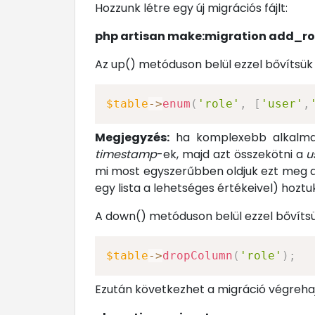
Hozzunk létre egy új migrációs fájlt:
php artisan make:migration add_r
Az up() metóduson belül ezzel bővítsük
$table
->
enum
(
'role'
,
[
'user'
,
Megjegyzés:
ha komplexebb alkalma
timestamp
-ek, majd azt összekötni a
u
mi most egyszerűbben oldjuk ezt meg az
egy lista a lehetséges értékeivel) hoztuk
A down() metóduson belül ezzel bővítsü
$table
->
dropColumn
(
'role'
)
;
Ezután következhet a migráció végrehaj