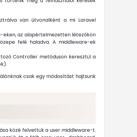
is történik meg a felhasználói kérések
ztrálva van útvonalként a mi Laravel
re-eken, az alapértelmezetten létezőkön
 közepe felé haladva. A middleware-ek
rtozó Controller metóduson keresztül a
k).
ználónknak csak egy módosítást hajtsunk
ása közé felvettük a user middleware-t.