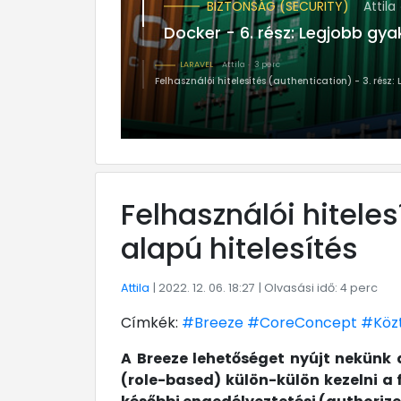
BIZTONSÁG (SECURITY)
Attila
4 perc
Docker - 6. rész: Legjobb gyakorlatok és technikák
LARAVEL
Attila
3 perc
Felhasználói hitelesítés (authe
Felhasználói hiteles
alapú hitelesítés
Attila
| 2022. 12. 06. 18:27
| Olvasási idő: 4 perc
Címkék:
#Breeze
#CoreConcept
#Közt
A Breeze lehetőséget nyújt nekünk 
(role-based) külön-külön kezelni a