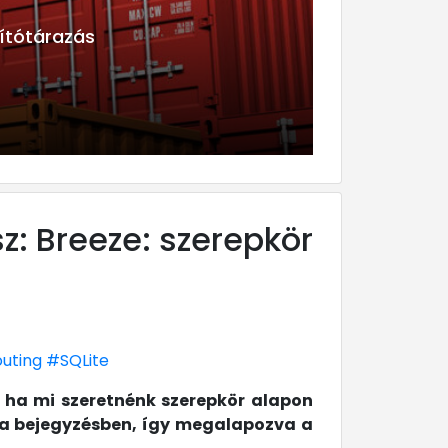
 és kinézet
sz: Breeze: szerepkör
uting
#SQLite
, ha mi szeretnénk szerepkör alapon
n a bejegyzésben, így megalapozva a