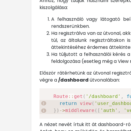
Ahhoz, hogy tudjuk használni szerepkö
kiszolgálása:
A felhasználó vagy látogató be
rendszerünkben.
Ha regisztrálva van az útvonal, a
túl, az általunk regisztráltakon
áttekintéséhez érdemes áttekinte
Ha túljutott a felhasználói kérés
feldolgozása (esetleg még a View 
Először rátérhetünk az útvonal regiszt
végre a
/dashboard
útvonalában:
Route
::
get
(
'/dashboard'
,
f
return
view
(
'user_dashbo
}
)
->
middleware
(
[
'auth'
,
'v
A nézet nevét írtuk itt át dashboard-r