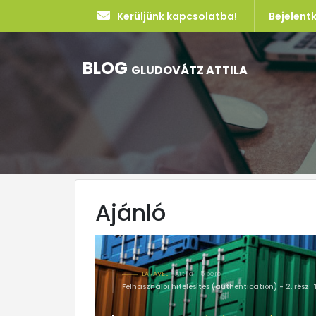
Kerüljünk kapcsolatba!
Bejelent
BLOG
GLUDOVÁTZ ATTILA
Ajánló
LARAVEL
Attila
5 perc
Felhasználói hitelesítés (authentication) - 2. rész: