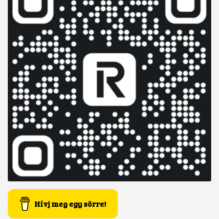
Hívj meg egy sörre!