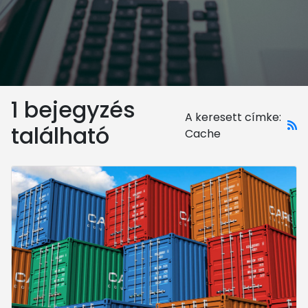
1 bejegyzés
A keresett címke:
található
Cache