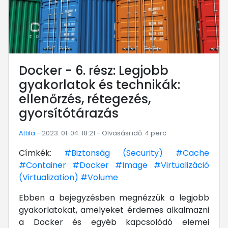
Docker - 6. rész: Legjobb
gyakorlatok és technikák:
ellenőrzés, rétegezés,
gyorsítótárazás
Attila
- 2023. 01. 04. 18:21 - Olvasási idő: 4 perc
Címkék:
#Biztonság (Security)
#Cache
#Container
#Docker
#Image
#Virtualizáció
(Virtualization)
#Volume
Ebben a bejegyzésben megnézzük a legjobb
gyakorlatokat, amelyeket érdemes alkalmazni
a Docker és egyéb kapcsolódó elemei