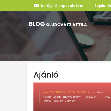
Kerüljünk kapcsolatba!
Bejelent
BLOG
GLUDOVÁTZ ATTILA
Ajánló
DIGITALIZÁCIÓ (DIGITALIZATION)
Attila
6 perc
Karbantartás menedzsment rendszer - 7. rész:
jogosultsági rendszerben