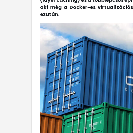
(layer caching) és a többlépcsős ép
aki még a Docker-es virtualizáció
ezután.