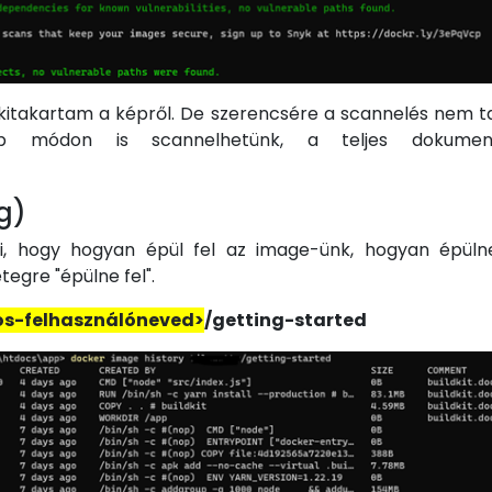
itakartam a képről. De szerencsére a scannelés nem ta
ebb módon is scannelhetünk, a teljes dokumen
g)
i, hogy hogyan épül fel az image-ünk, hogyan épül
egre "épülne fel".
os-felhasználóneved>
/getting-started