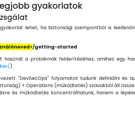
legjobb gyakorlatok
izsgálat
gyakorlat lehet, ha biztonsági szempontból is leellenőr
sználóneved>
/getting-started
st használ a problémák felderítéséhez, amihez egy har
cker/
).
ezett "DevSecOps" folyamatot tudunk definiálni és a
ztonság) + Operations (működtetés) szavakból áll össze.
elésre és működtetés koncentrálhatunk, hanem a lépése