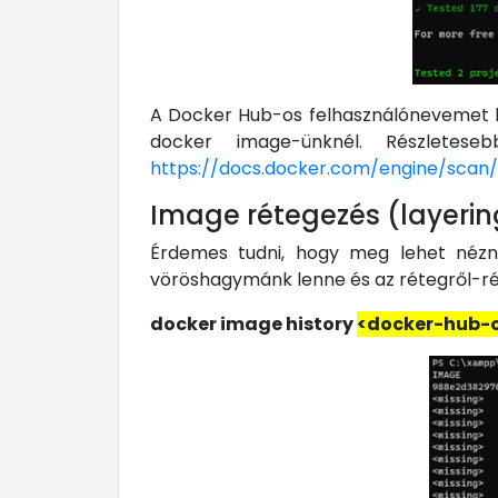
A Docker Hub-os felhasználónevemet k
docker image-ünknél. Részletes
https://docs.docker.com/engine/scan/
Image rétegezés (layerin
Érdemes tudni, hogy meg lehet nézn
vöröshagymánk lenne és az rétegről-rét
docker image history
<docker-hub-