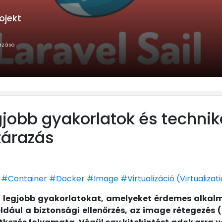
3 perc
ödő konténerek alkalmazása
gjobb gyakorlatok és techniká
tárazás
#Container
#Docker
#Image
#Virtualizáció (Virtualizat
 legjobb gyakorlatokat, amelyeket érdemes alkalm
ldául a biztonsági ellenőrzés, az image rétegezés 