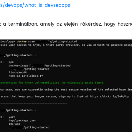
cs/devops/what-is-devsecops
 a terminálban, amely az elején rákérdez, hogy használh