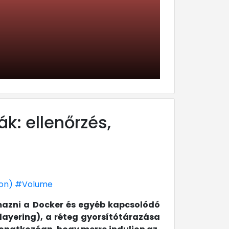
k: ellenőrzés,
ion)
#Volume
azni a Docker és egyéb kapcsolódó
(layering), a réteg gyorsítótárazása