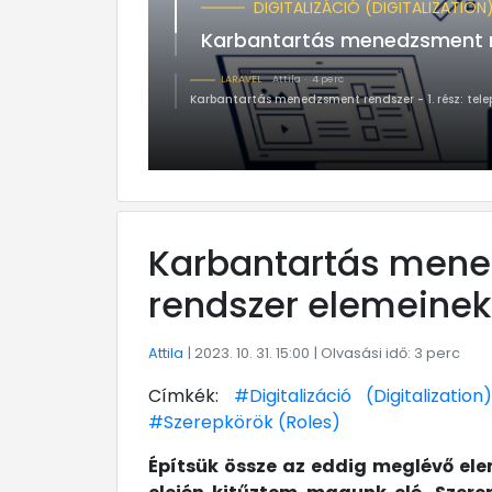
DIGITALIZÁCIÓ (DIGITALIZATION
Karbantartás menedzsment ren
LARAVEL
Attila
4 perc
Karbantartás menedzsment rendszer - 1. rész: telep
Karbantartás mened
rendszer elemeinek
Attila
| 2023. 10. 31. 15:00
| Olvasási idő: 3 perc
Címkék:
#Digitalizáció (Digitalization
#Szerepkörök (Roles)
Építsük össze az eddig meglévő ele