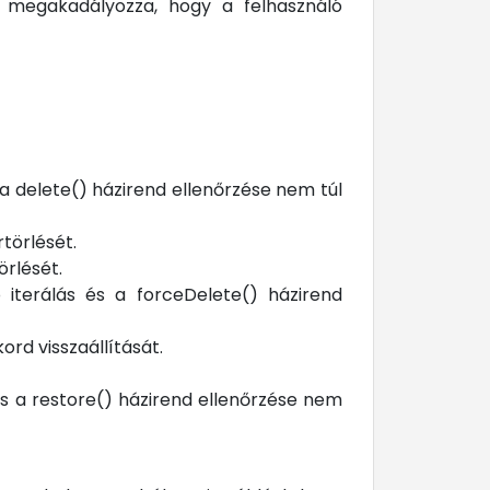
s megakadályozza, hogy a felhasználó
 a delete() házirend ellenőrzése nem túl
törlését.
rlését.
iterálás és a forceDelete() házirend
rd visszaállítását.
és a restore() házirend ellenőrzése nem