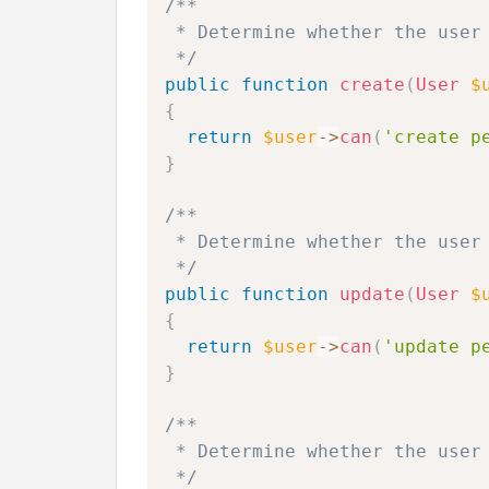
/**

 * Determine whether the user 
 */
public
function
create
(
User
$
{
return
$user
->
can
(
'create p
}
/**

 * Determine whether the user 
 */
public
function
update
(
User
$
{
return
$user
->
can
(
'update p
}
/**

 * Determine whether the user 
 */