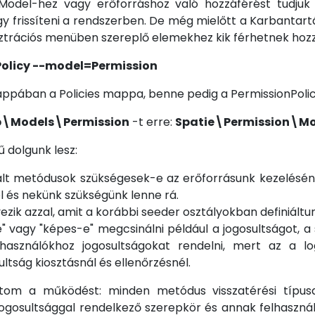
Model-hez vagy erőforráshoz való hozzáférést tudjuk 
y frissíteni a rendszerben. De még mielőtt a Karbantart
ztrációs menüben szereplő elemekhez kik férhetnek hozz
Policy --model=Permission
appában a Policies mappa, benne pedig a PermissionPolicy
\Models\Permission
-t erre:
Spatie\Permission\Mo
 dolgunk lesz:
erált metódusok szükségesek-e az erőforrásunk kezelésé
l és nekünk szükségünk lenne rá.
 azzal, amit a korábbi seeder osztályokban definiáltunk
" vagy "képes-e" megcsinálni például a jogosultságot, a 
lhasználókhoz jogosultságokat rendelni, mert az a 
ltság kiosztásnál és ellenőrzésnél.
tom a működést: minden metódus visszatérési típusa
t jogosultsággal rendelkező szerepkör és annak felhaszn