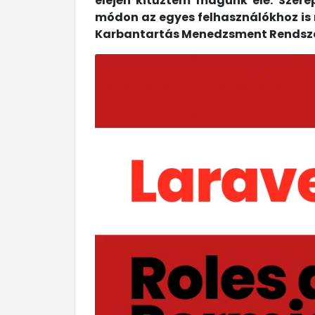
elején kitűztem magunk elé. Szerep
módon az egyes felhasználókhoz is 
Karbantartás Menedzsment Rendsz