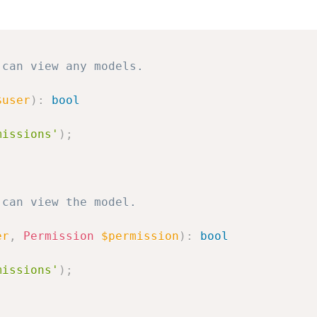
can view any models.

$user
)
:
bool
missions'
)
;
can view the model.

er
,
Permission
$permission
)
:
bool
missions'
)
;