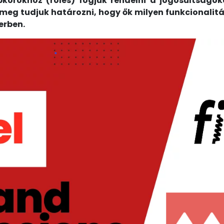
körökhöz (roles) fogjuk rendelni a jogosultságoka
meg tudjuk határozni, hogy ők milyen funkcionalit
erben.