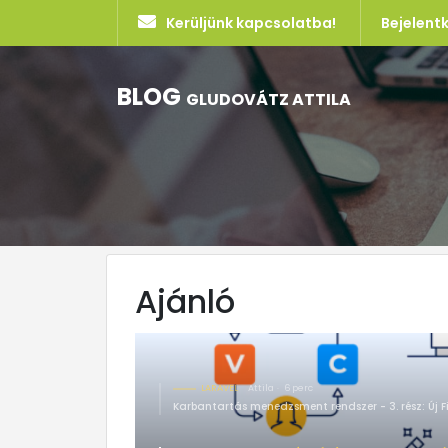
Kerüljünk kapcsolatba!
Bejelent
BLOG
GLUDOVÁTZ ATTILA
Ajánló
LARAVEL
Attila
6 perc
Karbantartás menedzsment rendszer - 3. rész: Új F