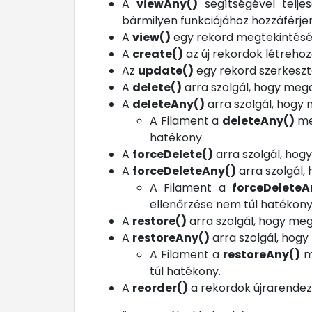
A
viewAny()
segítségével telje
bármilyen funkciójához hozzáférjen
A
view()
egy rekord megtekintésén
A
create()
az új rekordok létrehoz
Az
update()
egy rekord szerkeszt
A
delete()
arra szolgál, hogy meg
A
deleteAny()
arra szolgál, hogy
A Filament a
deleteAny()
met
hatékony.
A
forceDelete()
arra szolgál, hog
A
forceDeleteAny()
arra szolgál
A Filament a
forceDeleteA
ellenőrzése nem túl hatékony
A
restore()
arra szolgál, hogy meg
A
restoreAny()
arra szolgál, hog
A Filament a
restoreAny()
me
túl hatékony.
A
reorder()
a rekordok újrarendez