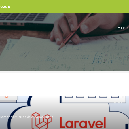
kezés
Hom
ilament erőforrás és a kapcsolatok