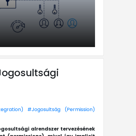
Jogosultsági
tegration)
#Jogosultság (Permission)
ogosultsági alrendszer tervezésének