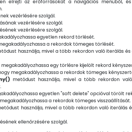
sen elrejti az erőforrásokat a navigációs menüből, é
.
ek vezérlésére szolgál.
ásának vezérlésére szolgál.
ésének vezérlésére szolgál.
akadályozhassa egyetlen rekord törlését.
 megakadályozhassa a rekordok tömeges törlését.
ódust használja, mivel a több rekordon való iterálás és
y megakadályozhassa egy törlésre kijelölt rekord kényszer
, hogy megakadályozhassa a rekordok tömeges kényszertö
ny()
metódust használja, mivel a több rekordon való 
.
akadályozhassa egyetlen "soft delete" opcióval törölt reko
y megakadályozhassa a rekordok tömeges visszaállítását.
tódust használja, mivel a több rekordon való iterálás 
ésének ellenőrzésére szolgál.