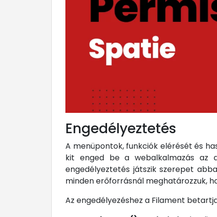
Engedélyeztetés
A menüpontok, funkciók elérését és has
kit enged be a webalkalmazás az ad
engedélyeztetés játszik szerepet abban
minden erőforrásnál meghatározzuk, ho
Az engedélyezéshez a Filament betartja