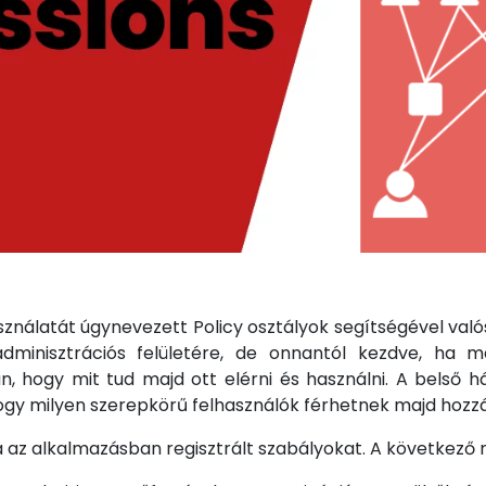
ználatát úgynevezett Policy osztályok segítségével valós
minisztrációs felületére, de onnantól kezdve, ha m
, hogy mit tud majd ott elérni és használni. A belső h
gy milyen szerepkörű felhasználók férhetnek majd hozzá
 az alkalmazásban regisztrált szabályokat. A következő 