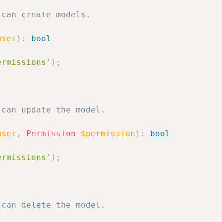
can create models.

user
)
:
bool
ermissions'
)
;
can update the model.

user
,
Permission
$permission
)
:
bool
ermissions'
)
;
can delete the model.
