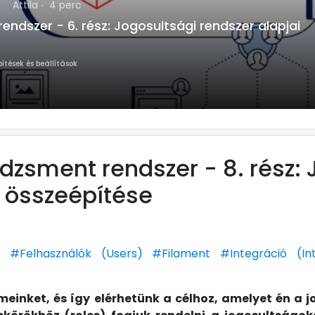
)
Attila
4 perc
dszer - 6. rész: Jogosultsági rendszer alapjai
ítések és beállítások
zsment rendszer - 8. rész: 
 összeépítése
)
#Felhasználók (Users)
#Filament
#Integráció (In
meinket, és így elérhetünk a célhoz, amelyet én a j