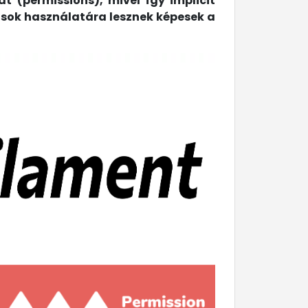
t (permissions), mivel így implicit
ások használatára lesznek képesek a