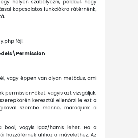
egy helyen szabályozni, például, hogy
ással kapcsolatos funkciókra rátérnénk,
á.
.php fájl.
dels\Permission
nél, vagy éppen van olyan metódus, ami
 permission-öket, vagyis azt vizsgáljuk,
szerepkörén keresztül ellenőrzi le ezt a
logikával szembe menne, maradjunk a
 bool, vagyis igaz/hamis lehet. Ha a
álói hozzáférnek ahhoz a művelethez. Az