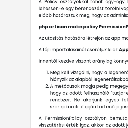
A Policy osztályokkal tehát egy-egy 
lehessen-e egy berendezést törölni vag
előbb határozzuk meg, hogy az adminis
php artisan make:policy Permission
Az utasítás hatására létrejön az app m
A fájl importálásainál cseréljük ki az
App
Innentől kezdve viszont aránylag könnyű
Meg kell vizsgálni, hogy a legen
hiányzik az alapból legeneráltakbó
A metódusok magja pedig megegyezik
hogy az adott felhasználó "tudja-e
rendszer. Ne akarjunk egyes fe
szerepkörök alapján történő jogosu
A PermissionPolicy osztályon bemuta
visszatérési érték igaz, akkor az adot