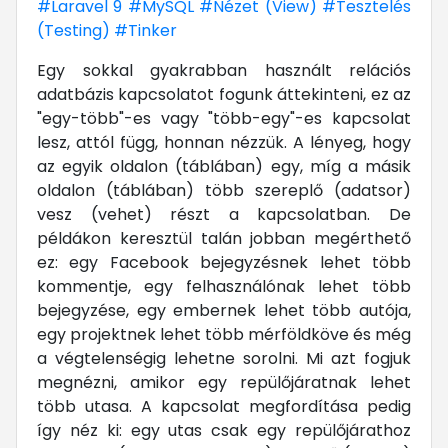
#Laravel 9
#MySQL
#Nézet (View)
#Tesztelés
(Testing)
#Tinker
Egy sokkal gyakrabban használt relációs
adatbázis kapcsolatot fogunk áttekinteni, ez az
"egy-több"-es vagy "több-egy"-es kapcsolat
lesz, attól függ, honnan nézzük. A lényeg, hogy
az egyik oldalon (táblában) egy, míg a másik
oldalon (táblában) több szereplő (adatsor)
vesz (vehet) részt a kapcsolatban. De
példákon keresztül talán jobban megérthető
ez: egy Facebook bejegyzésnek lehet több
kommentje, egy felhasználónak lehet több
bejegyzése, egy embernek lehet több autója,
egy projektnek lehet több mérföldköve és még
a végtelenségig lehetne sorolni. Mi azt fogjuk
megnézni, amikor egy repülőjáratnak lehet
több utasa. A kapcsolat megfordítása pedig
így néz ki: egy utas csak egy repülőjárathoz