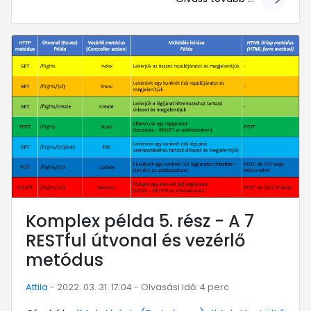
... mert megéri!
Komplex példa 5. rész - A 7
RESTful útvonal és vezérlő
metódus
Attila
- 2022. 03. 31. 17:04 - Olvasási idő: 4 perc