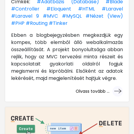
Címkék:
#Adatbázis (Database)
#Blade
#Controller
#Eloquent
#HTML
#Laravel
#Laravel 9
#MVC
#MySQL
#Nézet (View)
#PHP
#Routing
#Tinker
Ebben a blogbejegyzésben megkezdjük egy
kompex, több elemből álló webalkalmazás
összeállítását. A projekt bonyolultsága abban
rejlik, hogy az MVC tervezési minta részeit és
kapcsolatait gyakorlati oldalról fogjuk
megismerni és kipróbálni. Elsőként az adatok
lekérését, majd megjelenítését hajtjuk végre.
Olvass tovább ...
... mert megéri!