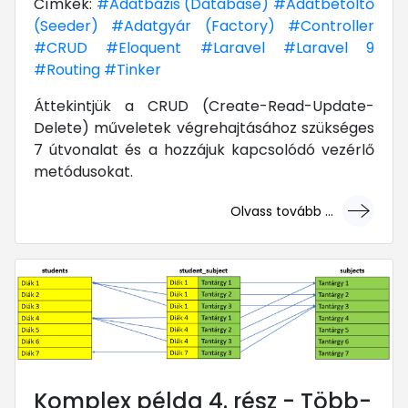
Címkék:
#Adatbázis (Database)
#Adatbetöltő
(Seeder)
#Adatgyár (Factory)
#Controller
#CRUD
#Eloquent
#Laravel
#Laravel 9
#Routing
#Tinker
Áttekintjük a CRUD (Create-Read-Update-
Delete) műveletek végrehajtásához szükséges
7 útvonalat és a hozzájuk kapcsolódó vezérlő
metódusokat.
Olvass tovább ...
... mert megéri!
Komplex példa 4. rész - Több-