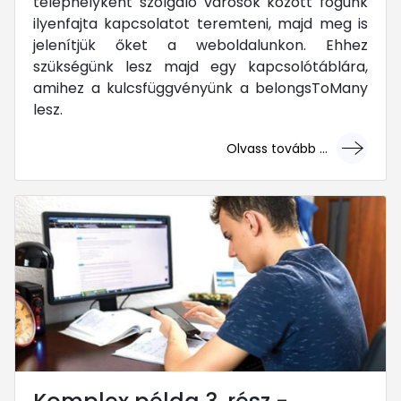
telephelyként szolgáló városok között fogunk
ilyenfajta kapcsolatot teremteni, majd meg is
jelenítjük őket a weboldalunkon. Ehhez
szükségünk lesz majd egy kapcsolótáblára,
amihez a kulcsfüggvényünk a belongsToMany
lesz.
Olvass tovább ...
... mert megéri!