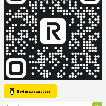
Hívj meg egy sörre!