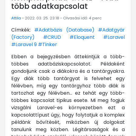
több adatkapcsolat
Attila
- 2022. 03. 25. 23:18 - Olvasási idő: 4 perc
Címkék:
#Adatbázis (Database)
#Adatgyár
(Factory)
#CRUD
#Eloquent
#Laravel
#Laravel 9
#Tinker
Ebben a bejegyzésben áttekintjük a több-
többes adatbáziskapcsolatot. Példaként
gondoljunk csak a diákokra és a tantárgyakra.
Egy diák több tantárgyat is felvehet egy
félévben, míg egy tantárgyhoz több diák is
tartozhat egy félévben... ez tehát egy több-
többes kapcsolat tipikus esete. Mi meg fogjuk
vizsgálni Laravel-es környezetben ezt a
kapcsolattípust úgy, hogy folytatjuk a komplex
példánk bővítését, miközben új dolgokat
tanulunk meg közben. Légitársaságok és a