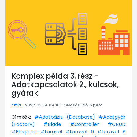
Komplex példa 3. rész -
Adatkapcsolatok 2., kulcsok,
gyárak
Attila
- 2022. 03. 19. 09:46 - Olvasási idő: 6 perc
Címkék:
#Adatbázis (Database)
#Adatgyár
(Factory)
#Blade
#Controller
#CRUD
#Eloquent
#Laravel
#Laravel 6
#Laravel 8