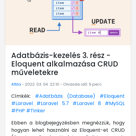
Adatbázis-kezelés 3. rész -
Eloquent alkalmazása CRUD
műveletekre
Attila
- 2022. 03. 04. 22:10 - Olvasási idő: 5 perc
Címkék:
#Adatbázis (Database)
#Eloquent
#Laravel
#Laravel 5.7
#Laravel 8
#MySQL
#PHP
#Tinker
Ebben a blogbejegyzésben megnézzük, hogy
hogyan lehet használni az Eloquent-et CRUD