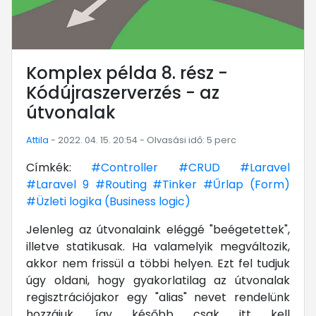
Komplex példa 8. rész -
Kódújraszerverzés - az
útvonalak
Attila
- 2022. 04. 15. 20:54 - Olvasási idő: 5 perc
Címkék:
#Controller
#CRUD
#Laravel
#Laravel 9
#Routing
#Tinker
#Űrlap (Form)
#Üzleti logika (Business logic)
Jelenleg az útvonalaink eléggé "beégetettek",
illetve statikusak. Ha valamelyik megváltozik,
akkor nem frissül a többi helyen. Ezt fel tudjuk
úgy oldani, hogy gyakorlatilag az útvonalak
regisztrációjakor egy "alias" nevet rendelünk
hozzájuk, így később csak itt kell