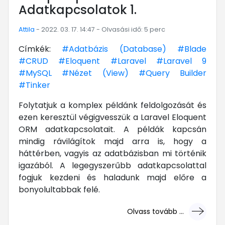
Adatkapcsolatok 1.
Attila
- 2022. 03. 17. 14:47 - Olvasási idő: 5 perc
Címkék:
#Adatbázis (Database)
#Blade
#CRUD
#Eloquent
#Laravel
#Laravel 9
#MySQL
#Nézet (View)
#Query Builder
#Tinker
Folytatjuk a komplex példánk feldolgozását és
ezen keresztül végigvesszük a Laravel Eloquent
ORM adatkapcsolatait. A példák kapcsán
mindig rávilágítok majd arra is, hogy a
háttérben, vagyis az adatbázisban mi történik
igazából. A legegyszerűbb adatkapcsolattal
fogjuk kezdeni és haladunk majd előre a
bonyolultabbak felé.
Olvass tovább ...