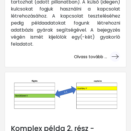
tartozhat (adott pillanatban). A külső (idegen)
kulcsokat fogjuk használni a kapcsolat
létrehozásához. A kapcsolat teszteléséhez
pedig példaadatokat fogunk létrehozni
adatbázis gyárak segítségével. A bejegyzés
végén ismét kijelölök egy(-két) gyakorló
feladatot.
Olvass tovább ...
... mert megéri!
Komplex példa 2. rész -