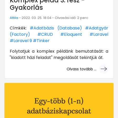
Komplex példa 3. rész -
Gyakorlás
Attila
- 2022. 03. 25. 18:04 - Olvasási idő: 2 perc
Címkék:
#Adatbázis (Database)
#Adatgyár
(Factory)
#CRUD
#Eloquent
#Laravel
#Laravel 9
#Tinker
Folytatjuk a komplex példánk bemutatását: a
"kiadott házi feladat" megoldását tekintjük át.
Olvass tovább ...
... mert megéri!