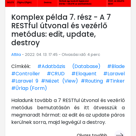
Komplex példa 7. rész - A 7
RESTful útvonal és vezérlő
metódus: edit, update,
destroy
Attila
- 2022. 04. 13. 17:45 - Olvasási idő: 4 perc
Címkék:
#Adatbázis (Database)
#Blade
#Controller
#CRUD
#Eloquent
#Laravel
#Laravel 9
#Nézet (View)
#Routing
#Tinker
#Űrlap (Form)
Haladunk tovább a 7 RESTful útvonal és vezérlő
metódus bemutatásán és itt átvesszük a
megmaradt hármat: az edit és az update páros
kerülnek sorra, majd legvégül a destroy.
Olvass tovább ...