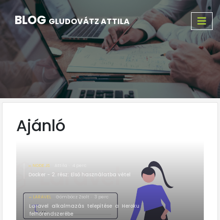
BLOG
GLUDOVÁTZ ATTILA
Ajánló
NODE.JS
Attila
4 perc
Docker - 2. rész: Első használatba vétel
LARAVEL
Gömböcz Zsolt
3 perc
Laravel alkalmazás telepítése a Heroku
felhőrendszerébe