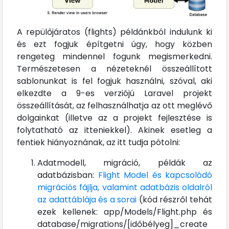
A repülőjáratos (flights) példánkból indulunk ki
és ezt fogjuk építgetni úgy, hogy közben
rengeteg mindennel fogunk megismerkedni.
Természetesen a nézeteknél összeállított
sablonunkat is fel fogjuk használni, szóval, aki
elkezdte a 9-es verziójú Laravel projekt
összeállítását, az felhasználhatja az ott meglévő
dolgainkat (illetve az a projekt fejlesztése is
folytatható az itteniekkel). Akinek esetleg a
fentiek hiányoznának, az itt tudja pótolni:
Adatmodell, migráció, példák az
adatbázisban:
Flight Model és kapcsolódó
migrációs fájlja, valamint adatbázis oldalról
az adattáblája és a sorai
(kód részről tehát
ezek kellenek: app/Models/Flight.php és
database/migrations/[időbélyeg]_create