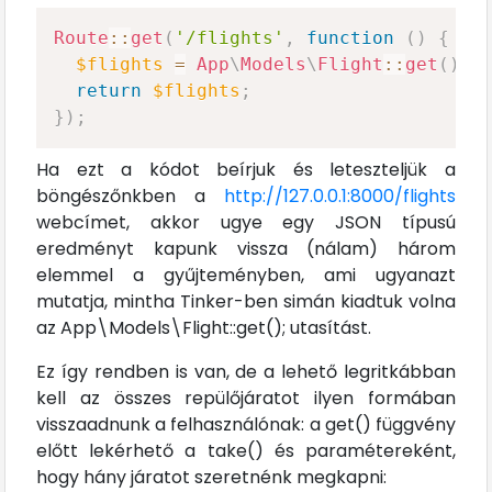
Route
::
get
(
'/flights'
,
function
(
)
{
$flights
=
App
\
Models
\
Flight
::
get
(
)
;
return
$flights
;
}
)
;
Ha ezt a kódot beírjuk és leteszteljük a
böngészőnkben a
http://127.0.0.1:8000/flights
webcímet, akkor ugye egy JSON típusú
eredményt kapunk vissza (nálam) három
elemmel a gyűjteményben, ami ugyanazt
mutatja, mintha Tinker-ben simán kiadtuk volna
az App\Models\Flight::get(); utasítást.
Ez így rendben is van, de a lehető legritkábban
kell az összes repülőjáratot ilyen formában
visszaadnunk a felhasználónak: a get() függvény
előtt lekérhető a take() és paramétereként,
hogy hány járatot szeretnénk megkapni: