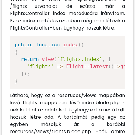
/flights útvonalat, de ezúttal már a
FlightsController index metódusára irányítom.
Ez az index metódus azonban még nem létezik a
FlightsController-ben, úgyhogy hozzuk létre:
public
function
index
(
)
{
return
view
(
'flights.index'
,
[
'flights'
=>
Flight
::
latest
(
)
->
get
(
]
)
;
}
Látható, hogy ez a resoruces/views mappában
lévő flights mappában lévő index.blade.php -
nek küldi át az adatokat, úgyhogy ezt a nevű fájlt
hozzuk létre oda. A tartalmát pedig egy az
egyben másoljuk át a korábbi
resources/views/flights.blade.php -ból, amire