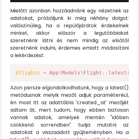
Mielőtt azonban hozzáadnánk egy nézetnek az
adatokat, próbáljunk ki még néhány dolgot:
valószínűleg, ha a repülőjáratok érdekelnek
minket, akkor először a legutóbbiakat
szeretnénk látni és nem mindig az elsőtől
szeretnénk indulni, érdemes emiatt módosítani
a lekérdezést:
$flights
=
App
\
Models
\
Flight
::
latest
(
'c
Azon persze elgondolkodhatunk, hogy a latest()
metódusnak melyik mezőt adjuk paraméteréül,
én most itt az adattábla 'created_at' mezőjét
adtam át, mert tudom, hogy ebben biztosan
vannak adatok, amelyek mentén "időben
csökkenő sorrendben" tudja mutatni az
adatokat a visszaadott gyűjteményben. Ha a