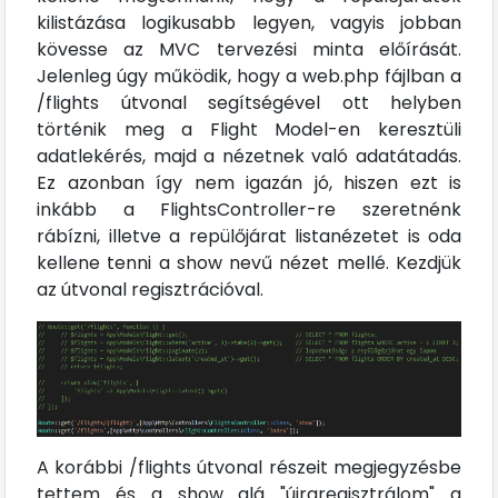
kilistázása logikusabb legyen, vagyis jobban
kövesse az MVC tervezési minta előírását.
Jelenleg úgy működik, hogy a web.php fájlban a
/flights útvonal segítségével ott helyben
történik meg a Flight Model-en keresztüli
adatlekérés, majd a nézetnek való adatátadás.
Ez azonban így nem igazán jó, hiszen ezt is
inkább a FlightsController-re szeretnénk
rábízni, illetve a repülőjárat listanézetet is oda
kellene tenni a show nevű nézet mellé. Kezdjük
az útvonal regisztrációval.
A korábbi /flights útvonal részeit megjegyzésbe
tettem és a show alá "újraregisztrálom" a