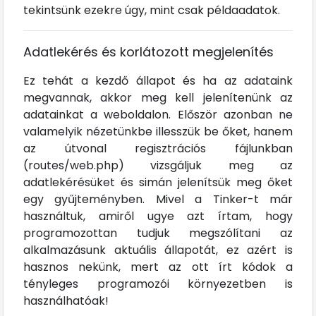
tekintsünk ezekre úgy, mint csak példaadatok.
Adatlekérés és korlátozott megjelenítés
Ez tehát a kezdő állapot és ha az adataink
megvannak, akkor meg kell jelenítenünk az
adatainkat a weboldalon. Először azonban ne
valamelyik nézetünkbe illesszük be őket, hanem
az útvonal regisztrációs fájlunkban
(routes/web.php) vizsgáljuk meg az
adatlekérésüket és simán jelenítsük meg őket
egy gyűjteményben. Mivel a Tinker-t már
használtuk, amiről ugye azt írtam, hogy
programozottan tudjuk megszólítani az
alkalmazásunk aktuális állapotát, ez azért is
hasznos nekünk, mert az ott írt kódok a
tényleges programozói környezetben is
használhatóak!