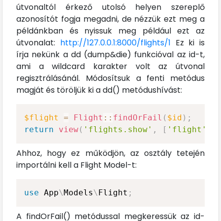
útvonaltól érkező utolsó helyen szereplő
azonosítót fogja megadni, de nézzük ezt meg a
példánkban és nyissuk meg például ezt az
útvonalat:
http://127.0.0.1:8000/flights/1
Ez ki is
írja nekünk a dd (dump&die) funkcióval az id-t,
ami a wildcard karakter volt az útvonal
regisztrálásánál. Módosítsuk a fenti metódus
magját és töröljük ki a dd() metódushívást:
$flight
=
Flight
::
findOrFail
(
$id
)
;
return
view
(
'flights.show'
,
[
'flight'
=
Ahhoz, hogy ez működjön, az osztály tetején
importálni kell a Flight Model-t:
use
App
\
Models
\
Flight
;
A findOrFail() metódussal megkeressük az id-