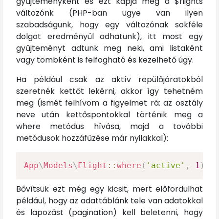
gyűjteményként és ezt kapja meg a $flights
változónk (PHP-ban ugye van ilyen
szabadságunk, hogy egy változónak sokféle
dolgot eredményül adhatunk), itt most egy
gyűjteményt adtunk meg neki, ami listaként
vagy tömbként is felfogható és kezelhető úgy.
Ha például csak az aktív repülőjáratokból
szeretnék kettőt lekérni, akkor így tehetném
meg (ismét felhívom a figyelmet rá: az osztály
neve után kettőspontokkal történik meg a
where metódus hívása, majd a további
metódusok hozzáfűzése már nyilakkal):
App
\
Models
\
Flight
::
where
(
'active'
,
1
)
->
Bővítsük ezt még egy kicsit, mert előfordulhat
például, hogy az adattáblánk tele van adatokkal
és lapozást (pagination) kell beletenni, hogy