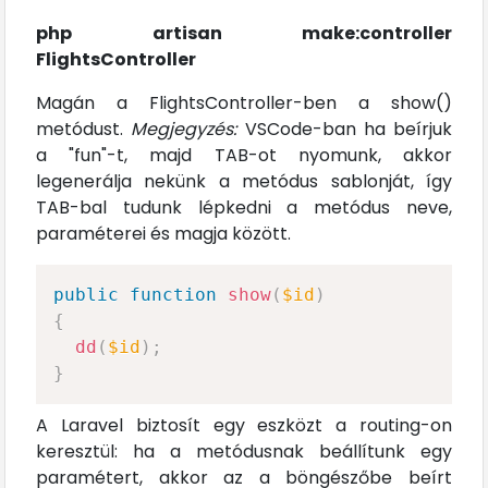
php artisan make:controller
FlightsController
Magán a FlightsController-ben a show()
metódust.
Megjegyzés:
VSCode-ban ha beírjuk
a "fun"-t, majd TAB-ot nyomunk, akkor
legenerálja nekünk a metódus sablonját, így
TAB-bal tudunk lépkedni a metódus neve,
paraméterei és magja között.
public
function
show
(
$id
)
{
dd
(
$id
)
;
}
A Laravel biztosít egy eszközt a routing-on
keresztül: ha a metódusnak beállítunk egy
paramétert, akkor az a böngészőbe beírt