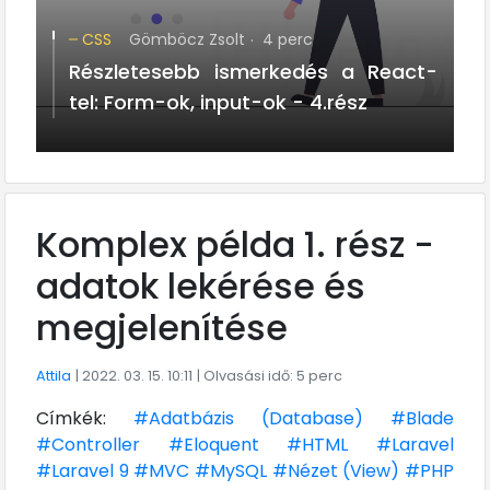
CSS
Gömböcz Zsolt
4 perc
Részletesebb ismerkedés a React-
tel: Form-ok, input-ok - 4.rész
Komplex példa 1. rész -
adatok lekérése és
megjelenítése
Attila
| 2022. 03. 15. 10:11
| Olvasási idő: 5 perc
Címkék:
#Adatbázis (Database)
#Blade
#Controller
#Eloquent
#HTML
#Laravel
#Laravel 9
#MVC
#MySQL
#Nézet (View)
#PHP