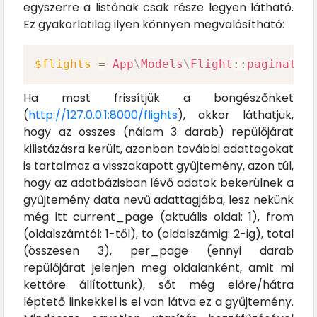
egyszerre a listának csak része legyen látható.
Ez gyakorlatilag ilyen könnyen megvalósítható:
$flights
=
App
\
Models
\
Flight
::
paginate
(
Ha most frissítjük a böngészőnket
(
http://127.0.0.1:8000/flights
), akkor láthatjuk,
hogy az összes (nálam 3 darab) repülőjárat
kilistázásra került, azonban további adattagokat
is tartalmaz a visszakapott gyűjtemény, azon túl,
hogy az adatbázisban lévő adatok bekerülnek a
gyűjtemény data nevű adattagjába, lesz nekünk
még itt current_page (aktuális oldal: 1), from
(oldalszámtól: 1-től), to (oldalszámig: 2-ig), total
(összesen 3), per_page (ennyi darab
repülőjárat jelenjen meg oldalanként, amit mi
kettőre állítottunk), sőt még előre/hátra
léptető linkekkel is el van látva ez a gyűjtemény.