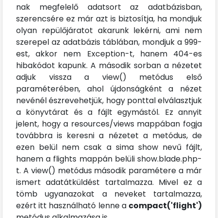
nak megfelelő adatsort az adatbázisban,
szerencsére ez már azt is biztosítja, ha mondjuk
olyan repülőjáratot akarunk lekérni, ami nem
szerepel az adatbázis táblában, mondjuk a 999-
est, akkor nem Exception-t, hanem 404-es
hibakódot kapunk. A második sorban a nézetet
adjuk vissza a view() metódus első
paraméterében, ahol újdonságként a nézet
nevénél észrevehetjük, hogy ponttal elválasztjuk
a könyvtárat és a fájlt egymástól. Ez annyit
jelent, hogy a resources/views mappában fogja
továbbra is keresni a nézetet a metódus, de
ezen belül nem csak a sima show nevű fájlt,
hanem a flights mappán belüli show.blade.php-
t. A view() metódus második paramétere a már
ismert adatátküldést tartalmazza. Mivel ez a
tömb ugyanazokat a neveket tartalmazza,
ezért itt használható lenne a
compact('flight')
metódus alkalmazása is.