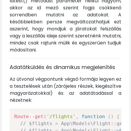
latest() metódust paraméter nélkül hagyom,
akkor az id mező szerint fogja csökkenő
sorrendben mutatni az adatokat. A
későbbiekben persze megváltozathatjuk ezt
aszerint, hogy mondjuk a járatokat felszállás
vagy a leszállás ideje szerint szeretnénk mutatni,
mindez csak rajtunk múlik és egyszerűen tudjuk
módosítani.
Adatátküldés és dinamikus megjelenítés
Az útvonal végpontunk végső formája legyen ez
a tesztelések után (zárójeles részek, kiegészítve
magyarázatokkal) és az adatátadással a
nézetnek:
Route
::
get
(
'/flights'
,
function
(
)
{
// $flights = App\Models\Flight::get(
// $flights = App\Models\Flight::wher