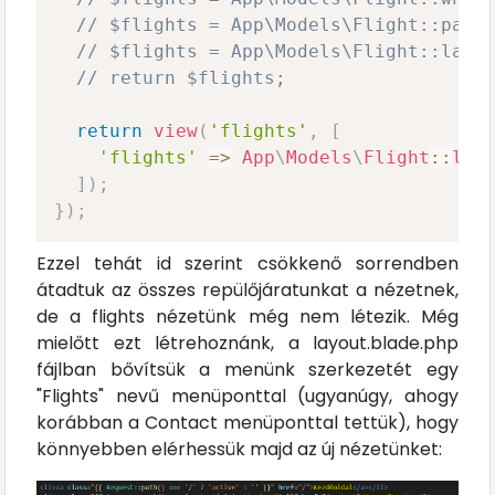
// $flights = App\Models\Flight::pagi
// $flights = App\Models\Flight::late
// return $flights;
return
view
(
'flights'
,
[
'flights'
=>
App
\
Models
\
Flight
::
lat
]
)
;
}
)
;
Ezzel tehát id szerint csökkenő sorrendben
átadtuk az összes repülőjáratunkat a nézetnek,
de a flights nézetünk még nem létezik. Még
mielőtt ezt létrehoznánk, a layout.blade.php
fájlban bővítsük a menünk szerkezetét egy
"Flights" nevű menüponttal (ugyanúgy, ahogy
korábban a Contact menüponttal tettük), hogy
könnyebben elérhessük majd az új nézetünket: