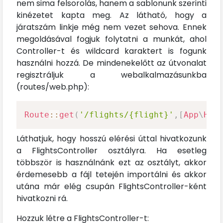
nem sima felsorolás, hanem a sablonunk szerinti
kinézetet kapta meg. Az látható, hogy a
járatszám linkje még nem vezet sehova. Ennek
megoldásával fogjuk folytatni a munkát, ahol
Controller-t és wildcard karaktert is fogunk
használni hozzá. De mindenekelőtt az útvonalat
regisztráljuk a webalkalmazásunkba
(routes/web.php):
Route
::
get
(
'/flights/{flight}'
,
[
App
\
Htt
Láthatjuk, hogy hosszú elérési úttal hivatkozunk
a FlightsController osztályra. Ha esetleg
többször is használnánk ezt az osztályt, akkor
érdemesebb a fájl tetején importálni és akkor
utána már elég csupán FlightsController-ként
hivatkozni rá.
Hozzuk létre a FlightsController-t: