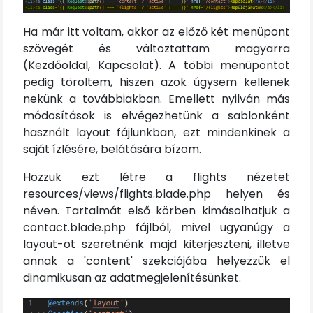
Ha már itt voltam, akkor az előző két menüpont
szövegét és változtattam magyarra
(Kezdőoldal, Kapcsolat). A többi menüpontot
pedig töröltem, hiszen azok úgysem kellenek
nekünk a továbbiakban. Emellett nyilván más
módosítások is elvégezhetünk a sablonként
használt layout fájlunkban, ezt mindenkinek a
saját ízlésére, belátására bízom.
Hozzuk ezt létre a flights nézetet
resources/views/flights.blade.php helyen és
néven. Tartalmát első körben kimásolhatjuk a
contact.blade.php fájlból, mivel ugyanúgy a
layout-ot szeretnénk majd kiterjeszteni, illetve
annak a 'content' szekciójába helyezzük el
dinamikusan az adatmegjelenítésünket.