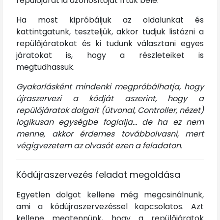
repülőjárat id azonosítóját írtuk bele.
Ha most kipróbáljuk az oldalunkat és
kattintgatunk, teszteljük, akkor tudjuk listázni a
repülőjáratokat és ki tudunk választani egyes
járatokat is, hogy a részleteiket is
megtudhassuk.
Gyakorlásként mindenki megpróbálhatja, hogy
újraszervezi a kódját aszerint, hogy a
repülőjáratok dolgait (útvonal, Controller, nézet)
logikusan egységbe foglalja... de ha ez nem
menne, akkor érdemes továbbolvasni, mert
végigvezetem az olvasót ezen a feladaton.
Kódújraszervezés feladat megoldása
Egyetlen dolgot kellene még megcsinálnunk,
ami a kódújraszervezéssel kapcsolatos. Azt
kellene megtennünk, hogy a repülőjáratok