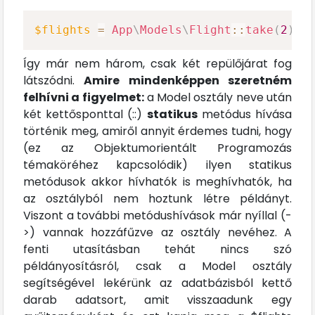
$flights
=
App
\
Models
\
Flight
::
take
(
2
)
->
Így már nem három, csak két repülőjárat fog
látszódni.
Amire mindenképpen szeretném
felhívni a figyelmet:
a Model osztály neve után
két kettősponttal (::)
statikus
metódus hívása
történik meg, amiről annyit érdemes tudni, hogy
(ez az Objektumorientált Programozás
témaköréhez kapcsolódik) ilyen statikus
metódusok akkor hívhatók is meghívhatók, ha
az osztályból nem hoztunk létre példányt.
Viszont a további metódushívások már nyíllal (-
>) vannak hozzáfűzve az osztály nevéhez. A
fenti utasításban tehát nincs szó
példányosításról, csak a Model osztály
segítségével lekérünk az adatbázisból kettő
darab adatsort, amit visszaadunk egy