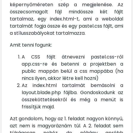
képernyőméreten szép a megjelenése. Az
összecsomagolt fájl mindössze két fájlt
tartalmaz, egy index.html-t, ami a weboldal
tartalmát fogja össze és egy pastel.css fájlt, ami
a stílusszabályokat tartalmazza.
Amit tenni fogunk:
A CSS fájlt átnevezni pastel.css-ről
app.css-re és betenni a projektben a
public mappán belül a css mappába (ha
nincs ilyen, akkor létre kell hozni)
Az index.html tartalmát bemásolni a
layout.blade.php fájlba. Gondoskodunk az
összeköttetésekről és még a menüt is
frissítjük majd.
Azt gondolom, hogy az 1. feladat nagyon könnyű,
azt nem is magyaráznám túl. A 2. feladat sem
túlságosan nehéz, de néhány apróbb