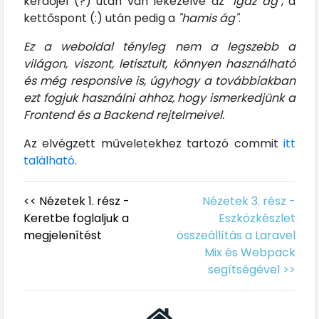
kérdőjel (?) után van lekezelve az
"igaz ág"
, a
kettőspont (:) után pedig a
"hamis ág"
.
Ez a weboldal tényleg nem a legszebb a
világon, viszont, letisztult, könnyen használható
és még responsive is, úgyhogy a továbbiakban
ezt fogjuk használni ahhoz, hogy ismerkedjünk a
Frontend és a Backend rejtelmeivel.
Az elvégzett műveletekhez tartozó commit
itt
található
.
<< Nézetek 1. rész -
Nézetek 3. rész -
Keretbe foglaljuk a
Eszközkészlet
megjelenítést
összeállítás a Laravel
Mix és Webpack
segítségével >>