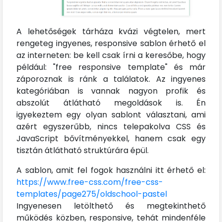
A lehetőségek tárháza kvázi végtelen, mert
rengeteg ingyenes, responsive sablon érhető el
az interneten: be kell csak írni a keresőbe, hogy
például: "free responsive template" és már
záporoznak is ránk a találatok. Az ingyenes
kategóriában is vannak nagyon profik és
abszolút átlátható megoldások is. Én
igyekeztem egy olyan sablont választani, ami
azért egyszerűbb, nincs telepakolva CSS és
JavaScript bővítményekkel, hanem csak egy
tisztán átlátható struktúrára épül.
A sablon, amit fel fogok használni itt érhető el:
https://www.free-css.com/free-css-
templates/page275/oldschool-pastel
Ingyenesen letölthető és megtekinthető
működés közben, responsive, tehát mindenféle