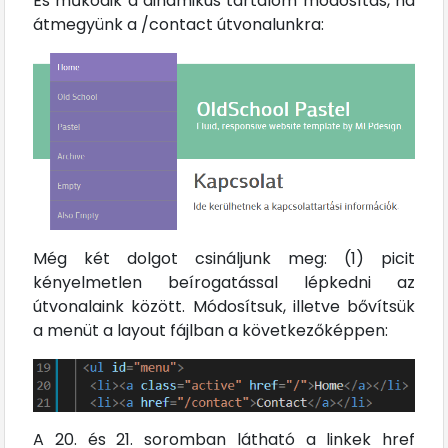
És működik a dinamikus tartalom módosítás, ha
átmegyünk a /contact útvonalunkra:
Még két dolgot csináljunk meg: (1) picit
kényelmetlen beírogatással lépkedni az
útvonalaink között. Módosítsuk, illetve bővítsük
a menüt a layout fájlban a következőképpen:
A 20. és 21. soromban látható a linkek href