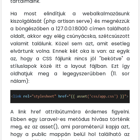
tartalmaink.
Ha most elindítjuk a webalkalmazásunk
kiszolgálását (php artisan serve) és megnézzük
a böngészőben a 127.0.0.1:8000 címen található
oldalt, akkor egy elég csúnyácska, szétcsúszott
valamit találunk. Közel sem azt, amit esetleg
elvártunk volna. Ennek két oka is van: az egyik
az, hogy a CSS fájlunk nincs jól "bekötve" a
stíluslapok közé itt a layout fájlban. Ezt így
oldhatjuk meg a legegyszerűbben (11. sor
nálam):
A link href attribútumára érdemes figyelni.
Ebben egy Laravel-es metódus hívása történik
meg, ez az asset(), ami paraméterül kapja azt,
hogy a public mappán belül hol található az