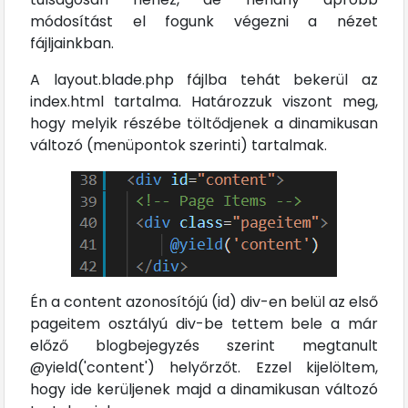
módosítást el fogunk végezni a nézet
fájljainkban.
A layout.blade.php fájlba tehát bekerül az
index.html tartalma. Határozzuk viszont meg,
hogy melyik részébe töltődjenek a dinamikusan
változó (menüpontok szerinti) tartalmak.
Én a content azonosítójú (id) div-en belül az első
pageitem osztályú div-be tettem bele a már
előző blogbejegyzés szerint megtanult
@yield('content') helyőrzőt. Ezzel kijelöltem,
hogy ide kerüljenek majd a dinamikusan változó