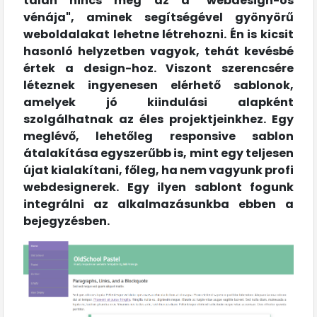
talán nincs meg az a "webdesign-os
vénája", aminek segítségével gyönyörű
weboldalakat lehetne létrehozni. Én is kicsit
hasonló helyzetben vagyok, tehát kevésbé
értek a design-hoz. Viszont szerencsére
léteznek ingyenesen elérhető sablonok,
amelyek jó kiindulási alapként
szolgálhatnak az éles projektjeinkhez. Egy
meglévő, lehetőleg responsive sablon
átalakítása egyszerűbb is, mint egy teljesen
újat kialakítani, főleg, ha nem vagyunk profi
webdesignerek. Egy ilyen sablont fogunk
integrálni az alkalmazásunkba ebben a
bejegyzésben.