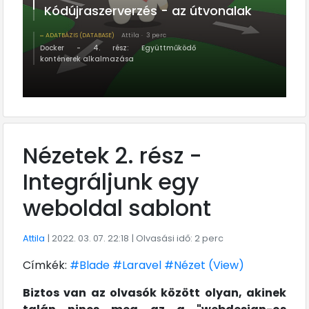
Kódújraszerverzés - az útvonalak
ADATBÁZIS (DATABASE)
Attila
3 perc
Docker - 4. rész: Együttműködő
konténerek alkalmazása
Nézetek 2. rész -
Integráljunk egy
weboldal sablont
Attila
| 2022. 03. 07. 22:18
| Olvasási idő: 2 perc
Címkék:
#Blade
#Laravel
#Nézet (View)
Biztos van az olvasók között olyan, akinek