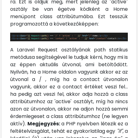
ra. Ezt is oldjuk meg, mert jelenleg az "active"
osztály be van égetve kódként a Home
menüpont class attribútumába. Ezt tesszük
programozottá a következőképpen:
A Laravel Request osztályának path statikus
metódusa segítségével le tudjuk kérni, hogy mi is
az éppen aktuális útvonal, ami betöltődött.
Nyilván, ha a Home oldalon vagyunk akkor ez az
útvonal a / , míg ha a contact útvonalon
vagyunk, akkor ez a contact értéket veszi fel...
ha pedig azt veszi fel, akkor adja hozzá a class
attribútumhoz az 'active' osztályt, míg ha nincs
azon az útvonalon, akkor ne adjon hozzá semmi
érdemlegeset a class attribútumhoz (ne legyen
aktív).
Megjegyzés:
a PHP nyelvben létezik ez a
feltételvizsgálat, tehát ez gyakorlatilag egy
"if"
, a