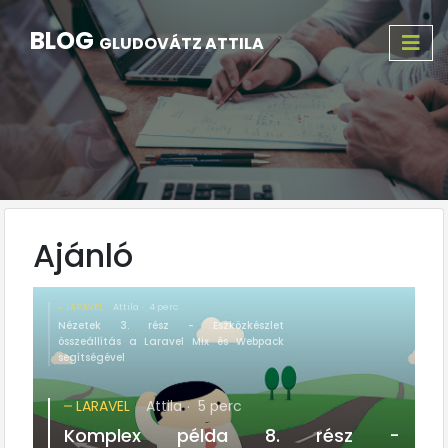
BLOG
GLUDOVÁTZ ATTILA
Ajánló
LARAVEL
Attila
4 perc
Nézetek 3. rész - Eszközkészlet
összeállítás a Laravel Mix és Webpack
segítségével
LARAVEL
Attila
5 perc
Komplex példa 8. rész -