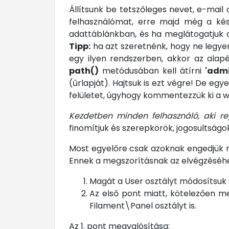
Állítsunk be tetszőleges nevet, e-mail
felhasználómat, erre majd még a késő
adattáblánkban, és ha meglátogatjuk
Tipp:
ha azt szeretnénk, hogy ne legyen
egy ilyen rendszerben, akkor az alap
path()
metódusában kell átírni
'admi
(űrlapját). Hajtsuk is ezt végre! De eg
felületet, úgyhogy kommentezzük ki a w
Kezdetben minden felhasználó, aki regi
finomítjuk és szerepkörök, jogosultságo
Most egyelőre csak azoknak engedjük m
Ennek a megszorításnak az elvégzéséh
Magát a User osztályt módosítsuk 
Az első pont miatt, kötelezően me
Filament\Panel osztályt is.
Az 1. pont megvalósítása: