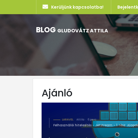
Kerüljünk kapcsolatba!
Bejelent
BLOG
GLUDOVÁTZ ATTILA
Ajánló
LARAVEL
Attila
6 perc
Felhasználói hitelesítés - Jetstream - 1. rész: Alapok