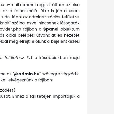
.hu e-mail címmel regisztráltam az első
ez a felhasználó létre is jön a users
tudni lépni az adminisztrációs felületre.
knak" szólna, mivel nincsenek látogatók
ovider.php fájlban a
$panel
objektum
iós oldal belépési útvonalát és nézetét
ldal még elrejti előlünk a bejelentkezési
 felülethez.
Ezt a későbbiekben majd
me az "
@admin.hu
" szövegre végződik.
 kell elvégeznünk a fájlban:
ződést).
sát. Ehhez a fájl tetején importáljuk a