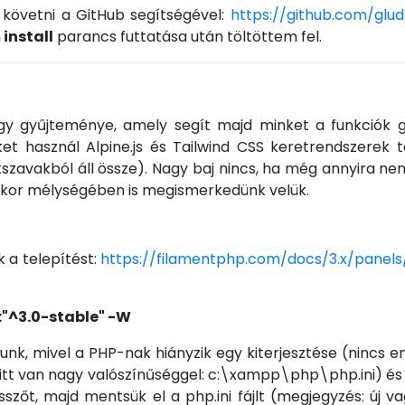
követni a GitHub segítségével:
https://github.com/gl
install
parancs futtatása után töltöttem fel.
y gyűjteménye, amely segít majd minket a funkciók g
et használ Alpine.js és Tailwind CSS keretrendszerek
aikszavakból áll össze). Nagy baj nincs, ha még annyira n
akkor mélységében is megismerkedünk velük.
 a telepítést:
https://filamentphp.com/docs/3.x/panels/
:"^3.0-stable" -W
k, mivel a PHP-nak hiányzik egy kiterjesztése (nincs en
t van nagy valószínűséggel: c:\xampp\php\php.ini) és k
esszőt, majd mentsük el a php.ini fájlt (megjegyzés: új v