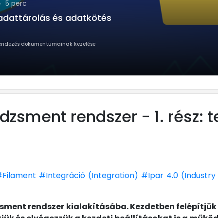
kötés
ndszer - 5. rész: Berendezés dokumentumainak k
sment rendszer - 1. rész: t
#Filament
#Integráció (Integration)
#Ipar 4.0 (Industry
ent rendszer kialakításába. Kezdetben felépítjük a