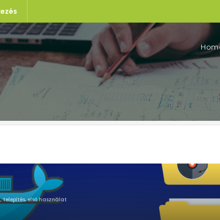
kezés
Hom
, telepítés, első használat