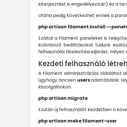
kiterjesztést is engedélyezzük!) és a t
Utána pedig következhet ennek a paran
php artisan filament:install --panel
Ezáltal a Filament paneleket is telepíte
különböző beállításokat tudunk eszkö
felhasználói hitelesítési eljárást, mily
Kezdeti felhasználó létre
A Filament adminisztrációs oldalához a
úgyhogy nincsen
users
adattáblánk. Ha
kiszolgálónkon.
php artisan migrate
Ezután új felhasználót kezdetben a köv
php artisan make:filament-user