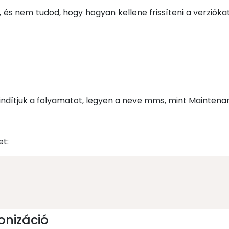
, és nem tudod, hogy hogyan kellene frissíteni a verziók
al indítjuk a folyamatot, legyen a neve mms, mint Maint
et:
onizáció