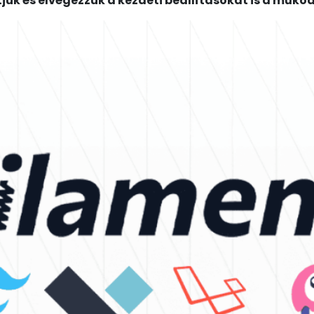
tjük és elvégezzük a kezdeti beállításokat is a műkö