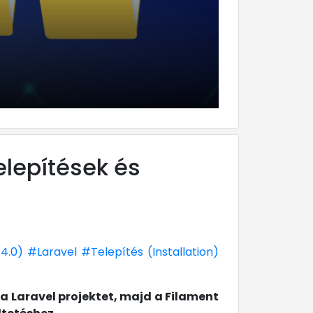
ezelése
elepítések és
 4.0)
#Laravel
#Telepítés (Installation)
 Laravel projektet, majd a Filament