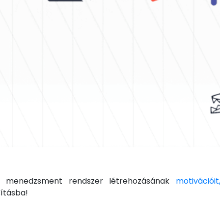
ás menedzsment rendszer létrehozásának
motivációi
ításba!