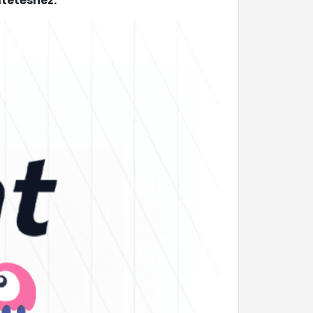
dtetéshez.