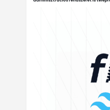
adminisztrációs rendszerét is telepí