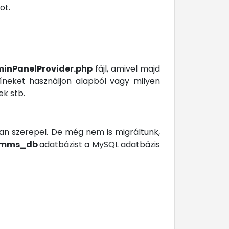
ot.
dminPanelProvider.php
fájl, amivel majd
íneket használjon alapból vagy milyen
ek stb.
ban szerepel. De még nem is migráltunk,
mms_db
adatbázist a MySQL adatbázis