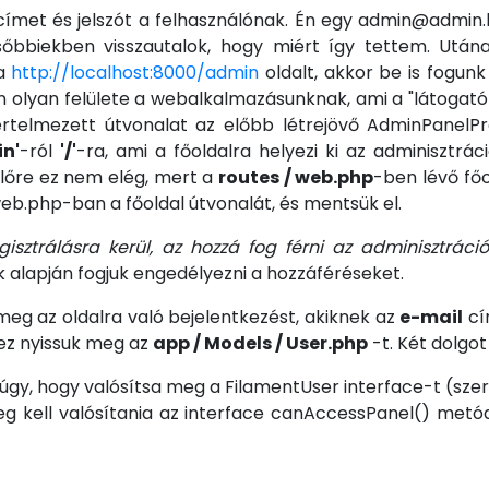
 címet és jelszót a felhasználónak. Én egy admin@admin
bbiekben visszautalok, hogy miért így tettem. Utána 
 a
http://localhost:8000/admin
oldalt, akkor be is fogunk 
 olyan felülete a webalkalmazásunknak, ami a "látogató
értelmezett útvonalat az előbb létrejövő AdminPanelPr
n'
-ról
'/'
-ra, ami a főoldalra helyezi ki az adminisztrác
yelőre ez nem elég, mert a
routes / web.php
-ben lévő főo
eb.php-ban a főoldal útvonalát, és mentsük el.
sztrálásra kerül, az hozzá fog férni az adminisztrációs
k alapján fogjuk engedélyezni a hozzáféréseket.
eg az oldalra való bejelentkezést, akiknek az
e-mail
cí
ez nyissuk meg az
app / Models / User.php
-t. Két dolgot
úgy, hogy valósítsa meg a FilamentUser interface-t (szer
g kell valósítania az interface canAccessPanel() metódu