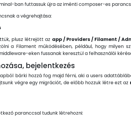
erminal-ban futtassuk újra az iménti composer-es parancs
csnak a végrehajtása:
s
ttük, plusz létrejött az
app / Providers / Filament / A
zölni a Filament működésében, például, hogy milyen sz
en middleware-eken fussanak keresztül a felhasználói kérés
hozása, bejelentkezés
lapból bárki hozzá fog majd férni, aki a users adattáblá
jtsunk végre egy migrációt, de előbb hozzuk létre ezt az
etkező paranccsal tudunk létrehozni: