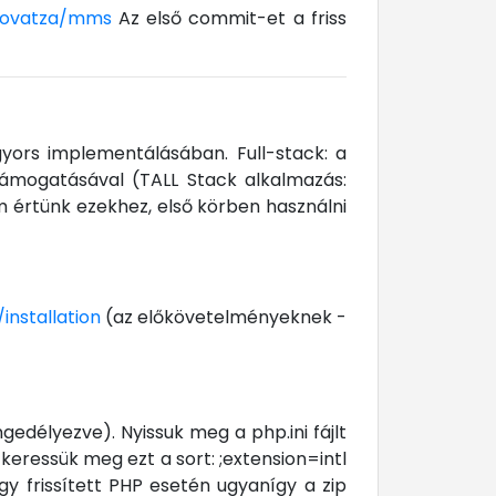
udovatza/mms
Az első commit-et a friss
yors implementálásában. Full-stack: a
 támogatásával (TALL Stack alkalmazás:
em értünk ezekhez, első körben használni
installation
(az előkövetelményeknek -
gedélyezve). Nyissuk meg a php.ini fájlt
eressük meg ezt a sort: ;extension=intl
agy frissített PHP esetén ugyanígy a zip