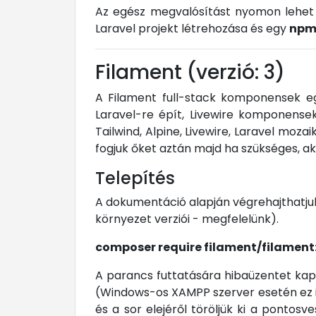
Az egész megvalósítást nyomon lehet 
Laravel projekt létrehozása és egy
npm 
Filament (verzió: 3)
A Filament full-stack komponensek eg
Laravel-re épít, Livewire komponensek
Tailwind, Alpine, Livewire, Laravel moz
fogjuk őket aztán majd ha szükséges, 
Telepítés
A dokumentáció alapján végrehajthatjuk
környezet verziói - megfelelünk).
composer require filament/filament
A parancs futtatására hibaüzentet kapun
(Windows-os XAMPP szerver esetén ez it
és a sor elejéről töröljük ki a pontosv