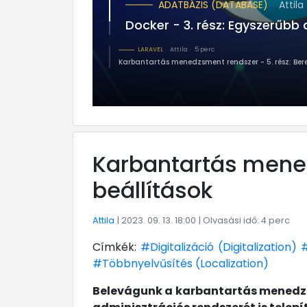
ADATBÁZIS (DATABASE)
Attila
5 perc
Docker - 3. rész: Egyszerűbb adattárolás és adat
LARAVEL
Attila
5 perc
Karbantartás menedzsment re
Karbantartás menedz
beállítások
Attila
| 2023. 09. 13. 18:00
| Olvasási idő: 4 perc
Címkék:
#Digitalizáció (Digitalization)
#Többnyelvűsítés (Localization)
Belevágunk a karbantartás menedzsm