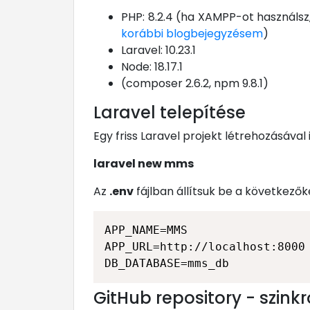
PHP: 8.2.4 (ha XAMPP-ot használsz
korábbi blogbejegyzésem
)
Laravel: 10.23.1
Node: 18.17.1
(composer 2.6.2, npm 9.8.1)
Laravel telepítése
Egy friss Laravel projekt létrehozásáv
laravel new mms
Az
.env
fájlban állítsuk be a következők
APP_NAME=MMS

APP_URL=http://localhost:8000

DB_DATABASE=mms_db
GitHub repository - szinkr