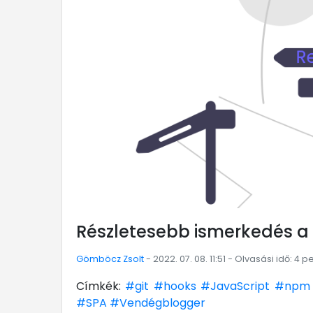
Részletesebb ismerkedés a R
Gömböcz Zsolt
- 2022. 07. 08. 11:51 - Olvasási idő: 4 p
Címkék:
#git
#hooks
#JavaScript
#npm
#SPA
#Vendégblogger