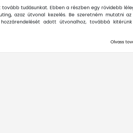
k tovább tudásunkat. Ebben a részben egy rövidebb léle
ing, azaz útvonal kezelés. Be szeretném mutatni az
 hozzárendelését adott útvonalhoz, továbbá kitérün
Olvass tová
... mert me