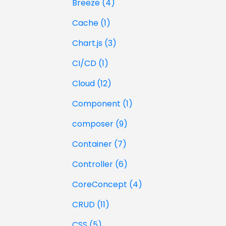
Breeze (4)
Cache (1)
Chart.js (3)
CI/CD (1)
Cloud (12)
Component (1)
composer (9)
Container (7)
Controller (6)
CoreConcept (4)
CRUD (11)
CSS (5)