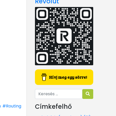
Revolut
Hívj meg egy sörre!
Címkefelhő
m
#Routing