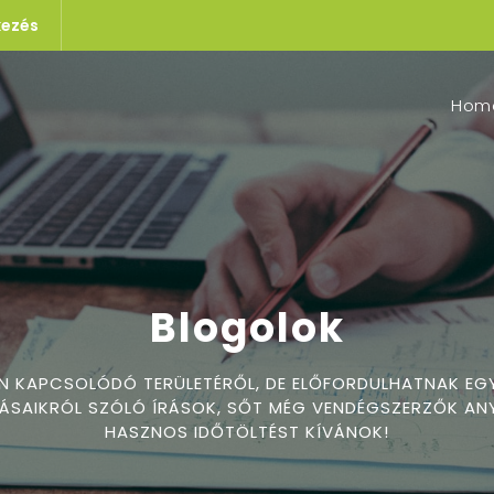
kezés
Hom
Blogolok
EN KAPCSOLÓDÓ TERÜLETÉRŐL, DE ELŐFORDULHATNAK EG
SAIKRÓL SZÓLÓ ÍRÁSOK, SŐT MÉG VENDÉGSZERZŐK ANY
HASZNOS IDŐTÖLTÉST KÍVÁNOK!