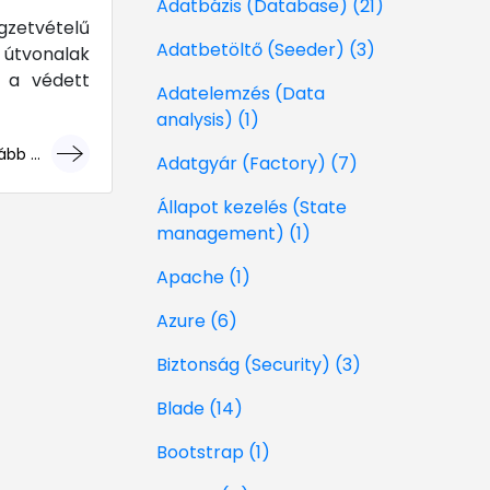
Adatbázis (Database) (21)
gzetvételű
Adatbetöltő (Seeder) (3)
 útvonalak
k a védett
Adatelemzés (Data
analysis) (1)
bb ...
Adatgyár (Factory) (7)
géri!
Állapot kezelés (State
management) (1)
Apache (1)
Azure (6)
Biztonság (Security) (3)
Blade (14)
Bootstrap (1)