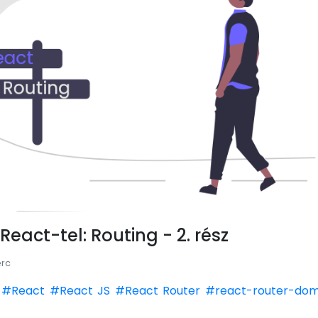
eact-tel: Routing - 2. rész
erc
#React
#React JS
#React Router
#react-router-do