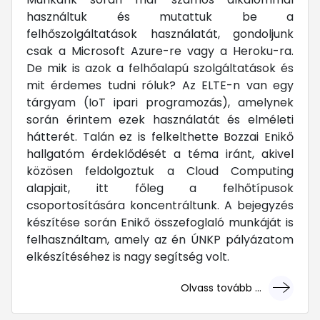
használtuk és mutattuk be a
felhőszolgáltatások használatát, gondoljunk
csak a Microsoft Azure-re vagy a Heroku-ra.
De mik is azok a felhőalapú szolgáltatások és
mit érdemes tudni róluk? Az ELTE-n van egy
tárgyam (IoT ipari programozás), amelynek
során érintem ezek használatát és elméleti
hátterét. Talán ez is felkelthette Bozzai Enikő
hallgatóm érdeklődését a téma iránt, akivel
közösen feldolgoztuk a Cloud Computing
alapjait, itt főleg a felhőtípusok
csoportosítására koncentráltunk. A bejegyzés
készítése során Enikő összefoglaló munkáját is
felhasználtam, amely az én ÚNKP pályázatom
elkészítéséhez is nagy segítség volt.
Olvass tovább ...
... mert megéri!