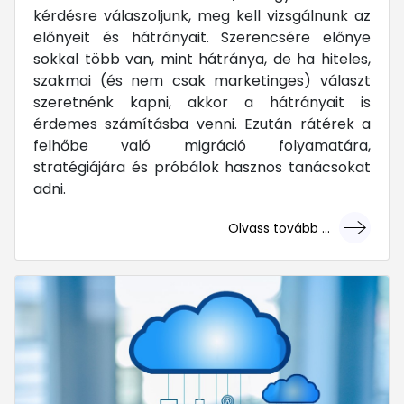
kérdésre válaszoljunk, meg kell vizsgálnunk az
előnyeit és hátrányait. Szerencsére előnye
sokkal több van, mint hátránya, de ha hiteles,
szakmai (és nem csak marketinges) választ
szeretnénk kapni, akkor a hátrányait is
érdemes számításba venni. Ezután rátérek a
felhőbe való migráció folyamatára,
stratégiájára és próbálok hasznos tanácsokat
adni.
Olvass tovább ...
... mert megéri!