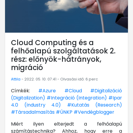
Cloud Computing és a
felhőalapú szolgáltatások 2.
rész: előnyök-hátrányok,
migráció
Attila
- 2022. 05. 10. 07:41 - Olvasási idő: 6 perc
Címkék:
#Azure
#Cloud
#Digitalizáció
(Digitalization)
#Integráció (Integration)
#Ipar
4.0 (Industry 4.0)
#Kutatás (Research)
#Társadalmasítás
#ÚNKP
#Vendégblogger
Miért ilyen elterjedt a felhőalapú
számítástechnika? Ahhoz, hogy erre a