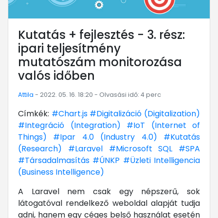
Kutatás + fejlesztés - 3. rész:
ipari teljesítmény
mutatószám monitorozása
valós időben
Attila
- 2022. 05. 16. 18:20 - Olvasási idő: 4 perc
Címkék:
#Chart.js
#Digitalizáció (Digitalization)
#Integráció (Integration)
#IoT (Internet of
Things)
#Ipar 4.0 (Industry 4.0)
#Kutatás
(Research)
#Laravel
#Microsoft SQL
#SPA
#Társadalmasítás
#ÚNKP
#Üzleti Intelligencia
(Business Intelligence)
A Laravel nem csak egy népszerű, sok
látogatóval rendelkező weboldal alapját tudja
adni, hanem egy céges belső használat esetén