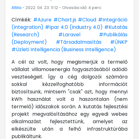
Attila
- 2022. 04. 23. 11:12 - Olvasási idő: 4 perc
Címkék:
#Azure
#Chart.js
#Cloud
#Integráció
(Integration)
#Ipar 4.0 (Industry 4.0)
#Kutatás
(Research)
#Laravel
#Publikálás
(Deployment)
#Társadalmasítás
#ÚNKP
#Üzleti Intelligencia (Business Intelligence)
A cél az volt, hogy megismerjük a termelő
vállalat villamosenergia fogyasztásából adódó
veszteségeit. Így a cég dolgozói számára
sokkal kézzelfoghatóbb információt
biztosítsunk, mintsem "csak" azt, hogy mennyi
kWh használat volt a haszontalan (nem
termelő) időszakok során. A kutatás fejlesztési
projekt megvalósításához egy egyedi webes
alkalmazást fejlesztettünk, amelyet az
elkészülte után a felhő infrastruktúrába
publikáltunk.