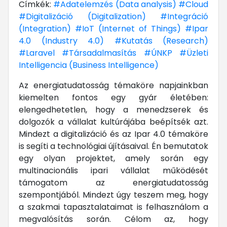
Címkék:
#Adatelemzés (Data analysis)
#Cloud
#Digitalizáció (Digitalization)
#Integráció
(Integration)
#IoT (Internet of Things)
#Ipar
4.0 (Industry 4.0)
#Kutatás (Research)
#Laravel
#Társadalmasítás
#ÚNKP
#Üzleti
Intelligencia (Business Intelligence)
Az energiatudatosság témaköre napjainkban
kiemelten fontos egy gyár életében:
elengedhetetlen, hogy a menedzserek és
dolgozók a vállalat kultúrájába beépítsék azt.
Mindezt a digitalizáció és az Ipar 4.0 témaköre
is segíti a technológiai újításaival. Én bemutatok
egy olyan projektet, amely során egy
multinacionális ipari vállalat működését
támogatom az energiatudatosság
szempontjából. Mindezt úgy teszem meg, hogy
a szakmai tapasztalataimat is felhasználom a
megvalósítás során. Célom az, hogy