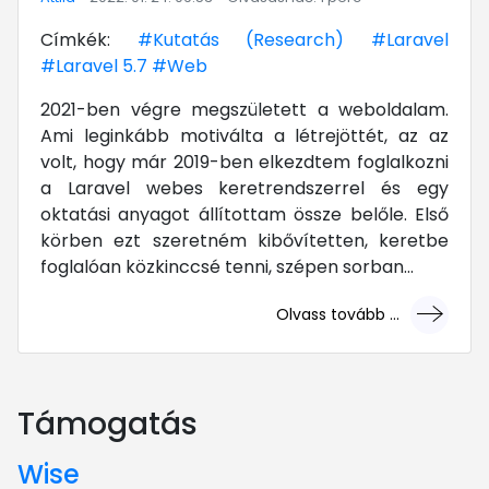
Címkék:
#Kutatás (Research)
#Laravel
#Laravel 5.7
#Web
2021-ben végre megszületett a weboldalam.
Ami leginkább motiválta a létrejöttét, az az
volt, hogy már 2019-ben elkezdtem foglalkozni
a Laravel webes keretrendszerrel és egy
oktatási anyagot állítottam össze belőle. Első
körben ezt szeretném kibővítetten, keretbe
foglalóan közkinccsé tenni, szépen sorban...
Olvass tovább ...
... mert megéri!
Támogatás
Wise