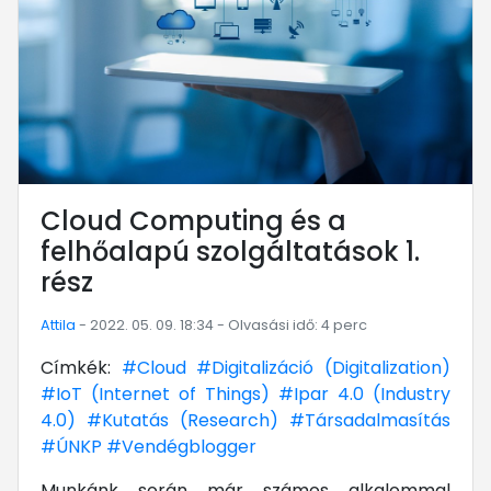
Cloud Computing és a
felhőalapú szolgáltatások 1.
rész
Attila
- 2022. 05. 09. 18:34 - Olvasási idő: 4 perc
Címkék:
#Cloud
#Digitalizáció (Digitalization)
#IoT (Internet of Things)
#Ipar 4.0 (Industry
4.0)
#Kutatás (Research)
#Társadalmasítás
#ÚNKP
#Vendégblogger
Munkánk során már számos alkalommal