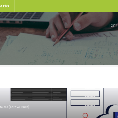
kezés
Hom
telése (Laravel Dusk)