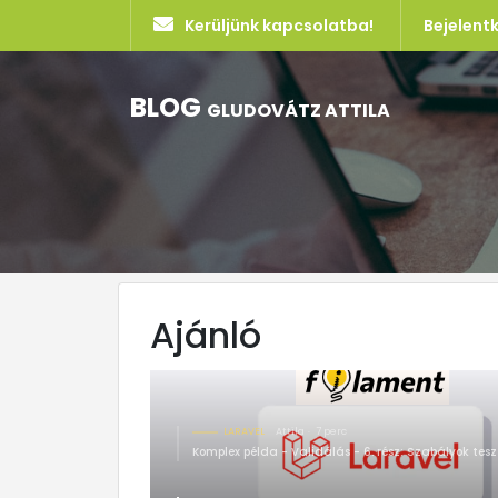
Kerüljünk kapcsolatba!
Bejelent
BLOG
GLUDOVÁTZ ATTILA
Ajánló
LARAVEL
Attila
7 perc
Komplex példa - Validálás - 6. rész: Szabályok tesz