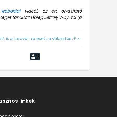
 weboldal
videói, az ott olvasható
eteget tanultam főleg Jeffrey Way-től (a
rt is a Laravel-re esett a választás...? >>
asznos linkek
ány a blogom!