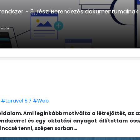
endszer - 5. rész: Berendezés dokumentumainak 
onalak
#Laravel 5.7
#Web
ldalam. Ami leginkább motiválta a létrejöttét, az a
endszerrel és egy oktatási anyagot állítottam össz
inccsé tenni, szépen sorban...