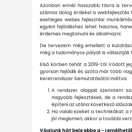
Azonban ennél hosszabb távra is terv
számos dolog érdekel a webfejlesztés 
esetleges webes fejlesztési munkáimba
egyéni fejlődéshez lehet hasznos, han
érdemes megtanulni és alkalmazni.
De tervezem még emellett a kutatáso
még a tudományos pályát is választják t
Első körben tehát a 2019-től íródott
gyorsan fejlődik és azóta már több nagy
keretrendszer bemutatásától indítva:
A rendszer alapjait szerintem sz
nagyobb fejlesztések, de a rends
építeni az utána következő idősza
Ha valaki ezeket a technikákat: a
jól megismeri, akkor a további ver
Vágjunk hát bele ebbe a - remélhető