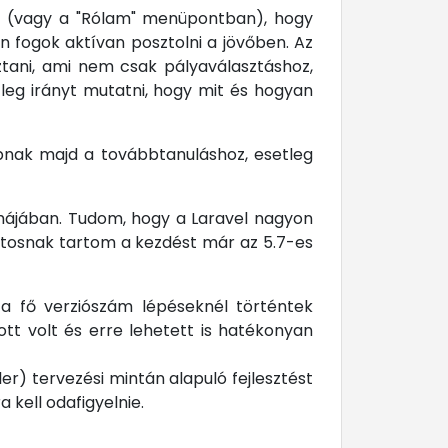
én (vagy a "Rólam" menüpontban), hogy
 fogok aktívan posztolni a jövőben. Az
ztani, ami nem csak pályaválasztáshoz,
leg irányt mutatni, hogy mit és hogyan
nak majd a továbbtanuláshoz, esetleg
májában. Tudom, hogy a Laravel nagyon
fontosnak tartom a kezdést már az 5.7-es
 a fő verziószám lépéseknél történtek
tt volt és erre lehetett is hatékonyan
r) tervezési mintán alapuló fejlesztést
 kell odafigyelnie.