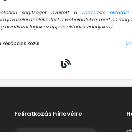
hetetlen segítséget nyújtott a
Laracasts oktatási
em javasolni az előfizetést a weboldalukra, mert én reng
 hivatkozni fogok az éppen aktuális videójukra).
a későbbiek közül
Mié
Feliratkozás hírlevélre
H
Ir