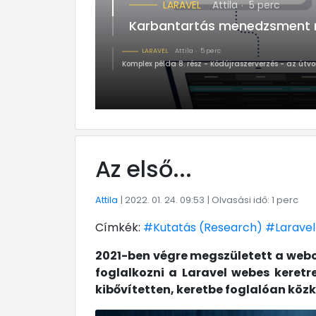
LARAVEL
Attila
5 perc
Karbantartás menedzsment r
LARAVEL
Attila
5 perc
Komplex példa 8. rész - Kódújraszerverzés - az útv
Az első...
Attila
| 2022. 01. 24. 09:53
| Olvasási idő: 1 perc
Címkék:
#Kutatás (Research)
#Laravel
2021-ben végre megszületett a webo
foglalkozni a Laravel webes keretr
kibővítetten, keretbe foglalóan közk