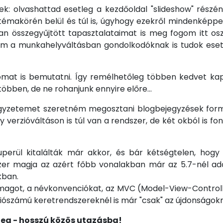
ek: olvashattad esetleg a kezdőoldal "slideshow" rész
témakörén belül és túl is, úgyhogy ezekről mindenképpen
n összegyűjtött tapasztalataimat is meg fogom itt os
em a munkahelyváltásban gondolkodóknak is tudok eset
mat is bemutatni. Így remélhetőleg többen kedvet kap
öbben, de ne rohanjunk ennyire előre...
 jegyzetemet szeretném megosztani blogbejegyzések for
 verzióváltáson is túl van a rendszer, de két okból is 
uperül kitalálták már akkor, és bár kétségtelen, hogy
zer magja az azért főbb vonalakban már az 5.7-nél ado
kban.
 magot, a névkonvenciókat, az MVC (Model-View-Controlle
ziószámú keretrendszereknél is már "csak" az újdonságokra
leg - hosszú közös utazásba!