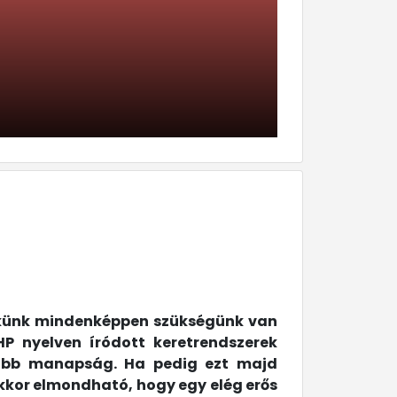
nekünk mindenképpen szükségünk van
HP nyelven íródott keretrendszerek
erűbb manapság. Ha pedig ezt majd
 akkor elmondható, hogy egy elég erős