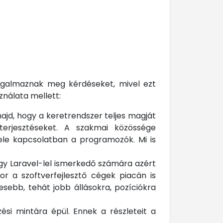
ogalmaznak meg kérdéseket, mivel ezt
ználata mellett:
ajd, hogy a keretrendszer teljes magját
iterjesztéseket. A szakmai közössége
ele kapcsolatban a programozók. Mi is
 egy Laravel-lel ismerkedő számára azért
r a szoftverfejlesztő cégek piacán is
sebb, tehát jobb állásokra, pozíciókra
si mintára épül. Ennek a részleteit a