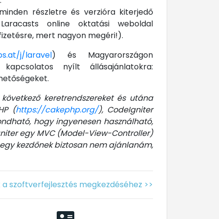
.
minden részletre és verzióra kiterjedő
aracasts online oktatási weboldal
fizetésre, mert nagyon megéri!).
s.at/j/laravel
) és Magyarországon
kapcsolatos nyílt állásajánlatokra:
lehetőségeket.
 következő keretrendszereket és utána
HP (
https://cakephp.org/
), CodeIgniter
mondható, hogy ingyenesen használható,
gniter egy MVC (Model-View-Controller)
t egy kezdőnek biztosan nem ajánlanám,
k a szoftverfejlesztés megkezdéséhez >>