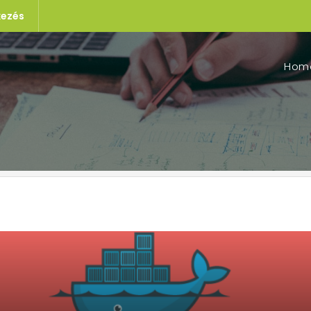
kezés
Hom