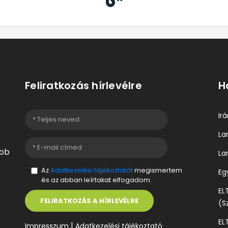
Feliratkozás hírlevélre
H
Ir
La
ebb
La
Az
Adatkezelési tájékoztatót
megismertem
Eg
és az abban leírtakat elfogadom.
EL
FELIRATKOZÁS A HÍRLEVÉLRE
(S
ELT
|
Impresszum
Adatkezelési tájékoztató