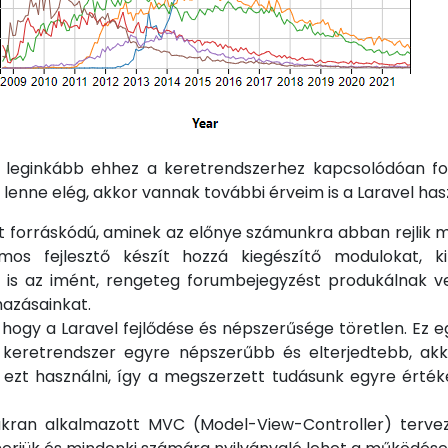
k leginkább ehhez a keretrendszerhez kapcsolódóan f
lenne elég, akkor vannak további érveim is a Laravel has
 forráskódú, aminek az előnye számunkra abban rejlik m
mos fejlesztő készít hozzá kiegészítő modulokat, k
 is az imént, rengeteg forumbejegyzést produkálnak v
mazásainkat.
, hogy a Laravel fejlődése és népszerűsége töretlen. Ez
 keretrendszer egyre népszerűbb és elterjedtebb, akko
ezt használni, így a megszerzett tudásunk egyre értéke
ran alkalmazott MVC (Model-View-Controller) tervezé