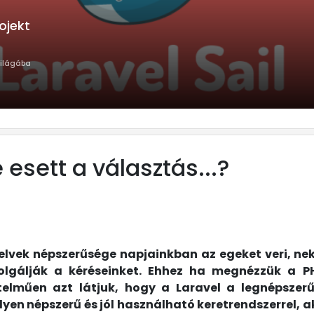
rojekt
világába
 esett a választás...?
nyelvek népszerűsége napjainkban az egeket veri, 
zolgálják a kéréseinket. Ehhez ha megnézzük a P
értelműen azt látjuk, hogy a Laravel a legnépsz
milyen népszerű és jól használható keretrendszerrel,