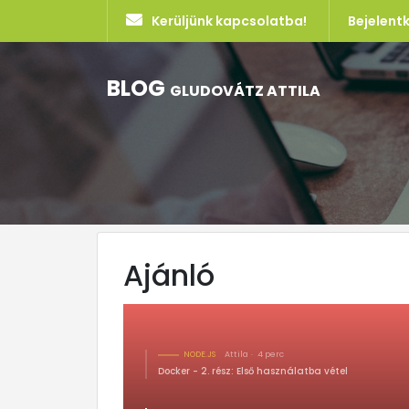
Kerüljünk kapcsolatba!
Bejelent
BLOG
GLUDOVÁTZ ATTILA
Ajánló
NODE.JS
Attila
4 perc
Docker - 2. rész: Első használatba vétel