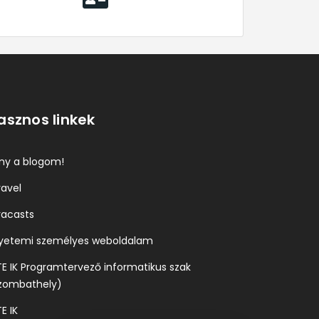
asznos linkek
ány a blogom!
ravel
racasts
yetemi személyes weboldalam
TE IK Programtervező informatikus szak
zombathely)
E IK