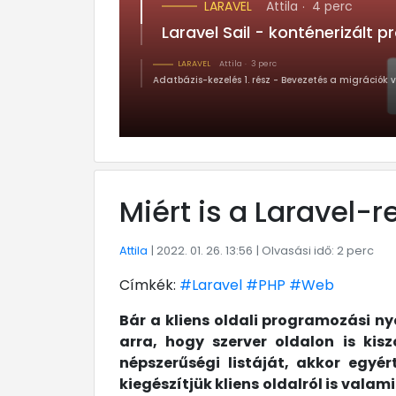
LARAVEL
Attila
4 perc
Laravel Sail - konténerizált p
LARAVEL
Attila
3 perc
Adatbázis-kezelés 1. rész - Bevezetés a migrációk 
Miért is a Laravel-re
Attila
| 2022. 01. 26. 13:56
| Olvasási idő: 2 perc
Címkék:
#Laravel
#PHP
#Web
Bár a kliens oldali programozási 
arra, hogy szerver oldalon is kis
népszerűségi listáját, akkor egy
kiegészítjük kliens oldalról is vala