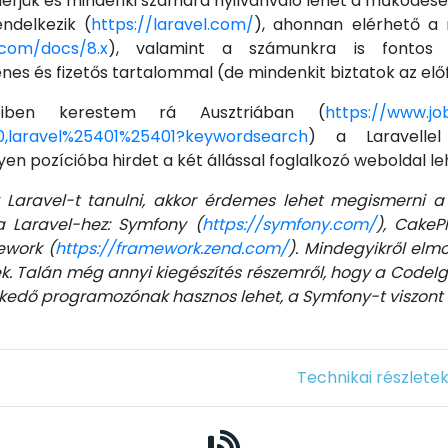
rjük és mindenki számára nyilvánvaló lehet a működése
endelkezik (
https://laravel.com/
), ahonnan elérhető a 
l.com/docs/8.x
), valamint a számunkra is fontos L
enes és fizetős tartalommal (de mindenkit biztatok az elő
eiben kerestem rá Ausztriában (
https://www.job
0,0,laravel%25401%25401?keywordsearch
) a Laravellel 
ilyen pozícióba hirdet a két állással foglalkozó weboldal 
Laravel-t tanulni, akkor érdemes lehet megismerni a
a Laravel-hez: Symfony (
https://symfony.com/
), CakeP
ework (
https://framework.zend.com/
). Mindegyikről el
k. Talán még annyi kiegészítés részemről, hogy a CodeI
merkedő programozónak hasznos lehet, a Symfony-t viszon
Technikai részlete