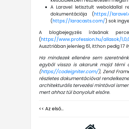
későbbiekben részletesen megisme
A Laravel letisztult weboldallal r
dokumentációja (
https://larave
(
https://laracasts.com/
) sok ingy
A blogbejegyzés írásának perc
(
https://www.profession.hu/allasok/1,
Ausztriában jelenleg 61, itthon pedig 17 
Ha mindezek ellenére sem szeretnénk 
egyből vissza is akarunk majd térni 
(
https://codeigniter.com/
), Zend Fram
részletes dokumentációval rendelkezne
architekturális tervezési mintával is
mert ahhoz túl bonyolult elsőre.
<< Az első...