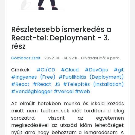
Részletesebb ismerkedés a
React-tel: Deployment - 3.
rész
Gömböcz Zsolt
- 2022. 08. 04. 22:11 - Olvasási idő: 4 perc
Címkék:
#CI/CD
#Cloud
#DevOps
#git
#Ingyenes (Free)
#Publikálás (Deployment)
#React
#React JS
#Telepítés (Installation)
#Vendégblogger
#Vercel
#Web
Az elmúlt hetekben munka és iskola kezdés
miatt nem tudtam sok időt fordítani a blog
sorozatra, viszont az egyetemen
megkezdésével az utazási időm lehetőséget
nyújt arra hogy behozzam a lemaradásom. A