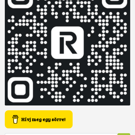
Hívj meg egy sörre!