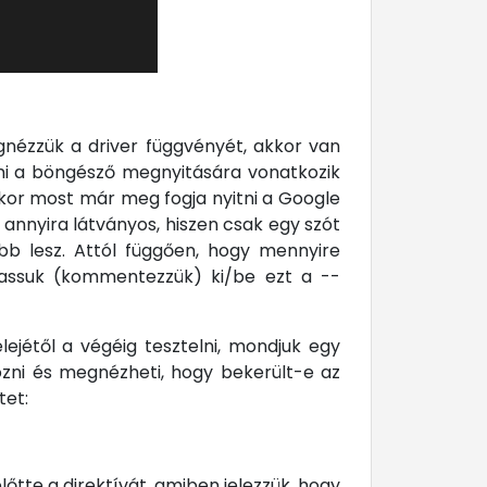
gnézzük a driver függvényét, akkor van
mi a böngésző megnyitására vonatkozik
kor most már meg fogja nyitni a Google
 annyira látványos, hiszen csak egy szót
abb lesz. Attól függően, hogy mennyire
gassuk (kommentezzük) ki/be ezt a --
elejétől a végéig tesztelni, mondjuk egy
ozni és megnézheti, hogy bekerült-e az
tet:
őtte a direktívát, amiben jelezzük, hogy