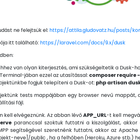
dást ne felejtsük el:
https://attila.gludovatz.hu/posts/k
ja itt található:
https://laravel.com/docs/9.x/dusk
ndben:
ez van olyan kiterjesztés, ami szükségeltetik a Dusk-h
Terminal-jában ezzel az utasítással:
composer require 
ojektünkbe fogjuk telepíteni a Dusk-ot:
php artisan dusk
projektünk tests mappájában egy browser nevű mappát, 
tási fájl.
an kell elvégeznünk. Az abban lévő
APP_URL
-t kell megvá
serve
paranccsal szoktuk futtatni a kiszolgálást, akkor 
MPP segítségével szeretnénk futtatni, akkor az Apache 
ekt-neve]/public , ha a felhőben (Heroku, Azure stb.) hel