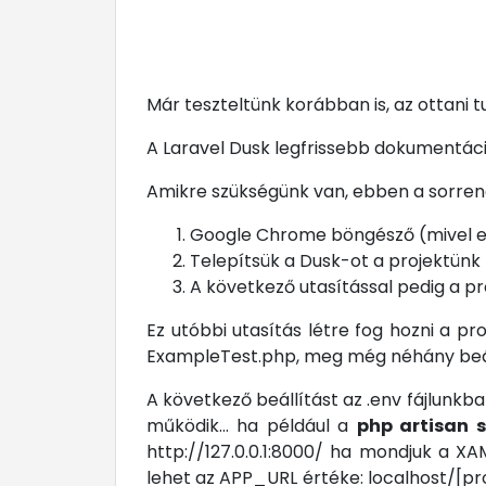
Már teszteltünk korábban is, az ottani tu
A Laravel Dusk legfrissebb dokumentáció
Amikre szükségünk van, ebben a sorre
Google Chrome böngésző (mivel ehh
Telepítsük a Dusk-ot a projektünk 
A következő utasítással pedig a pr
Ez utóbbi utasítás létre fog hozni a 
ExampleTest.php, meg még néhány beállí
A következő beállítást az .env fájlunkb
működik... ha például a
php artisan 
http://127.0.0.1:8000/ ha mondjuk a XA
lehet az APP_URL értéke: localhost/[proj