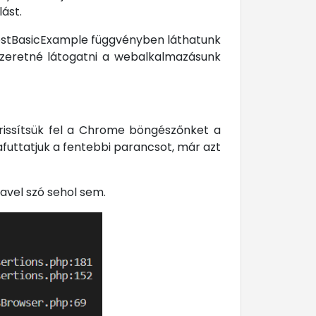
lást.
testBasicExample függvényben láthatunk
 szeretné látogatni a webalkalmazásunk
frissítsük fel a Chrome böngészőnket a
futtatjuk a fentebbi parancsot, már azt
avel szó sehol sem.