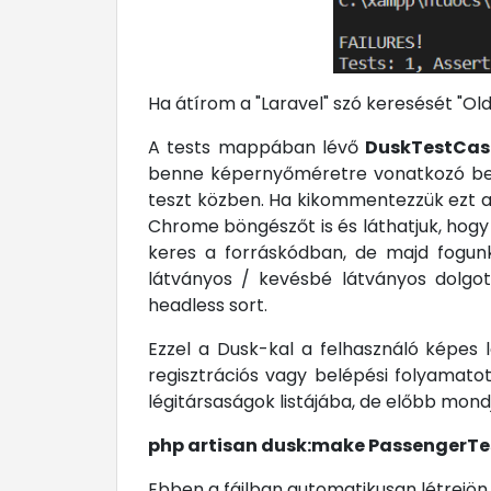
Ha átírom a "Laravel" szó keresését "Old
A tests mappában lévő
DuskTestCas
benne képernyőméretre vonatkozó beá
teszt közben. Ha kikommentezzük ezt a s
Chrome böngészőt is és láthatjuk, hogy 
keres a forráskódban, de majd fogunk 
látványos / kevésbé látványos dolgo
headless sort.
Ezzel a Dusk-kal a felhasználó képes 
regisztrációs vagy belépési folyamato
légitársaságok listájába, de előbb mondj
php artisan dusk:make PassengerTe
Ebben a fájlban automatikusan létrejön 