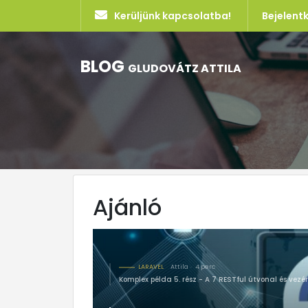
Kerüljünk kapcsolatba!
Bejelent
BLOG
GLUDOVÁTZ ATTILA
Ajánló
LARAVEL
Attila
4 perc
Komplex példa 5. rész - A 7 RESTful útvonal és vez