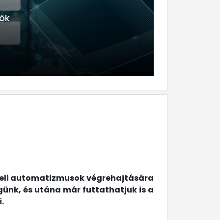
beli automatizmusok végrehajtására
günk, és utána már futtathatjuk is a
.