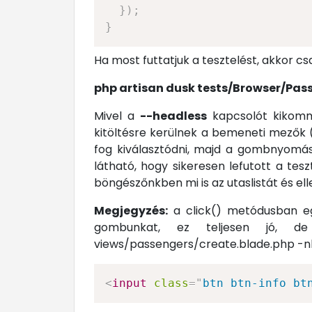
}
)
;
}
Ha most futtatjuk a tesztelést, akkor csak 
php artisan dusk tests/Browser/Pas
Mivel a
--headless
kapcsolót kikomme
kitöltésre kerülnek a bemeneti mezők (
fog kiválasztódni, majd a gombnyomást
látható, hogy sikeresen lefutott a tes
böngészőnkben mi is az utaslistát és ell
Megjegyzés:
a click() metódusban eg
gombunkat, ez teljesen jó, d
views/passengers/create.blade.php -n
<
input
class
=
"
btn btn-info bt