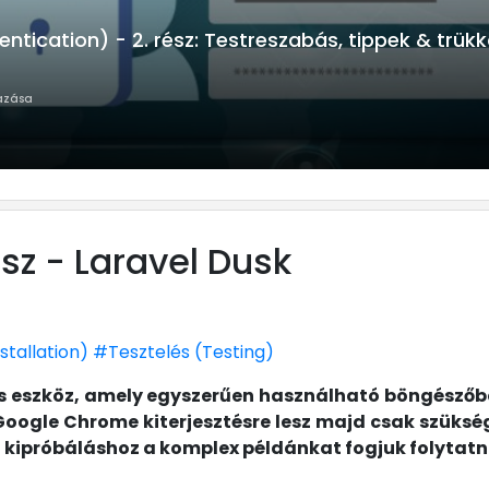
 Testreszabás, tippek & trükkök
3 perc
ödő konténerek alkalmazása
sz - Laravel Dusk
stallation)
#Tesztelés (Testing)
tes eszköz, amely egyszerűen használható böngésző
Google Chrome kiterjesztésre lesz majd csak szüksé
 kipróbáláshoz a komplex példánkat fogjuk folytatni