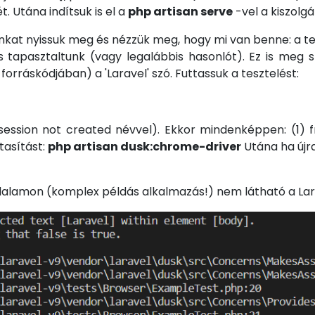
 Utána indítsuk is el a
php artisan serve
-vel a kiszolgá
nkat nyissuk meg és nézzük meg, hogy mi van benne: a 
is tapasztaltunk (vagy legalábbis hasonlót). Ez is meg
 forráskódjában) a 'Laravel' szó. Futtassuk a tesztelést:
ession not created névvel). Ekkor mindenképpen: (1) 
utasítást:
php artisan dusk:chrome-driver
Utána ha újra
oldalamon (komplex példás alkalmazás!) nem látható a Lar