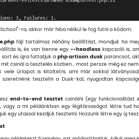
School"-ra, akkor már hiba nélkül le fog futni a kódom.
e.php
fájl tartalmaz néhány beállítást, mondjuk ha me
llítás is, és van benne egy
--headless
kapcsoló is, a
ort és újra futtatjuk a
php artisan dusk
parancsot, ak
mit csinál a tesztelés közben... most persze még ez nem
vele űrlapot is kitöltetni, ami már sokkal látványos
t szeretnénk tesztelni a Dusk-kal, nyugodtan kapcsol
lesz
end-to-end tesztet
csinálni (egy funkcionalitást 
t, vagy a mi példánkban egy légitársaságot létre tud h
uk egy utassal kezdjük tesztelni. Hozzunk létre egy új tesz
st
egy példateszt függvény, ezt módosíthatjuk. Adjuk meg el