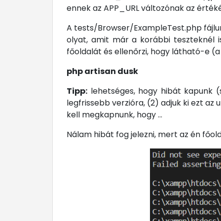
ennek az APP_URL változónak az értékét.
A tests/Browser/ExampleTest.php fájlu
olyat, amit már a korábbi teszteknél 
főoldalát és ellenőrzi, hogy látható-e (a
php artisan dusk
Tipp:
lehetséges, hogy hibát kapunk (s
legfrissebb verzióra, (2) adjuk ki ezt az 
kell megkapnunk, hogy ...
Nálam hibát fog jelezni, mert az én fő