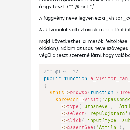
ő egy teszt: /** @test */
A függvény neve legyen ez: a_visito
Az útvonalat változtassuk meg a főolda
Majd következhet a mezők feltöltése
oldalon). Nálam az utas neve szöveges 
végül a teszt szeretné látni, hogy valóba
/** @test */
public
function
a_visitor_can
{
$this
->
browse
(
function
(
Bro
$browser
->
visit
(
'/passeng
->
type
(
'utasneve'
,
'Att
->
select
(
'repulojarata'
->
click
(
'input[type="su
->
assertSee
(
'Attila'
)
;