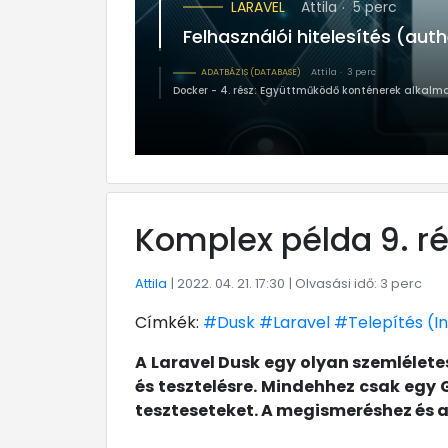
LARAVEL
Attila
5 perc
Felhasználói hitelesítés (authentication) - 2. rész:
ADATBÁZIS (DATABASE)
Attila
Docker - 4. rész: Együttműk
Komplex példa 9. ré
Attila
| 2022. 04. 21. 17:30
| Olvasási idő: 3 perc
Címkék:
#Dusk
#Laravel
#Telepítés (In
A Laravel Dusk egy olyan szemléle
és tesztelésre. Mindehhez csak egy 
teszteseteket. A megismeréshez és a