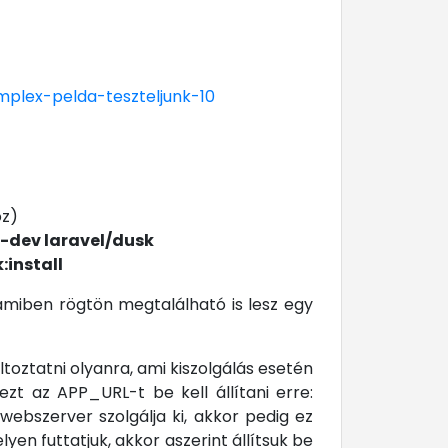
omplex-pelda-teszteljunk-10
oz)
--dev laravel/dusk
:install
amiben rögtön megtalálható is lesz egy
ltoztatni olyanra, ami kiszolgálás esetén
ezt az APP_URL-t be kell állítani erre:
webszerver szolgálja ki, akkor pedig ez
yen futtatjuk, akkor aszerint állítsuk be