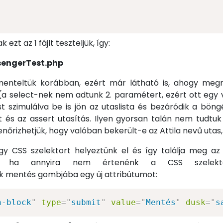
ezt az 1 fájlt teszteljük, így:
sengerTest.php
nteltük korábban, ezért már látható is, ahogy megny
a select-nek nem adtunk 2. paramétert, ezért ott egy v
 szimulálva be is jön az utaslista és bezáródik a bön
zt és az assert utasítás. Ilyen gyorsan talán nem tudtu
enőrizhetjük, hogy valóban bekerült-e az Attila nevű utas,
y CSS szelektort helyeztünk el és így találja meg az
e ha annyira nem értenénk a CSS szelektor
k mentés gombjába egy új attribútumot:
n-block
"
type
=
"
submit
"
value
=
"
Mentés
"
dusk
=
"
s