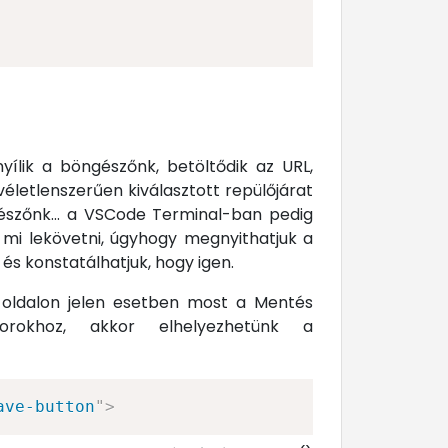
ílik a böngészőnk, betöltődik az URL,
életlenszerűen kiválasztott repülőjárat
gészőnk... a VSCode Terminal-ban pedig
k mi lekövetni, úgyhogy megnyithatjuk a
 és konstatálhatjuk, hogy igen.
 oldalon jelen esetben most a Mentés
okhoz, akkor elhelyezhetünk a
ave-button
"
>