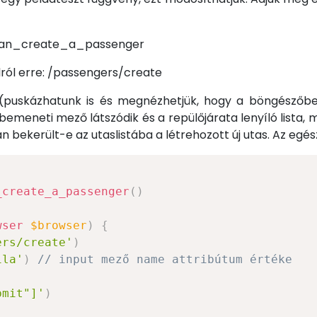
r_can_create_a_passenger
lról erre: /passengers/create
 (puskázhatunk is és megnézhetjük, hogy a böngészőbe
bemeneti mező látszódik és a repülőjárata lenyíló lista,
n bekerült-e az utaslistába a létrehozott új utas. Az egés
_create_a_passenger
(
)
wser
$browser
)
{
ers/create'
)
ila'
)
// input mező name attribútum értéke
)
bmit"]'
)