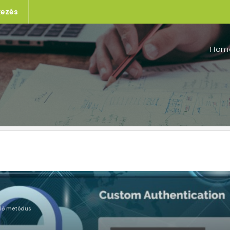
kezés
Hom
érlő metódus