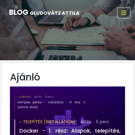
BLOG
GLUDOVÁTZ ATTILA
Ajánló
LARAVEL
Attila
5 perc
Komplex példa - Validálás - 4. rész: A
szerver oldal
TELEPÍTÉS (INSTALLATION)
Attila
5 perc
Docker - 1. rész: Alapok, telepítés,