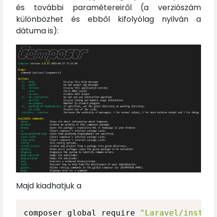
és további paramétereiről (a verziószám
különbözhet és ebből kifolyólag nyilván a
dátuma is):
Majd kiadhatjuk a
composer global require 
"Laravel/instal