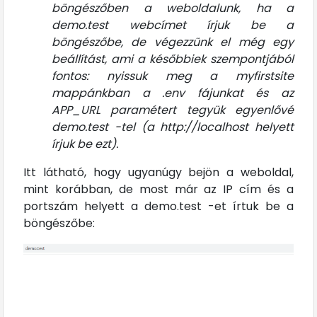
böngészőben a weboldalunk, ha a
demo.test webcímet írjuk be a
böngészőbe, de végezzünk el még egy
beállítást, ami a későbbiek szempontjából
fontos: nyissuk meg a myfirstsite
mappánkban a .env fájunkat és az
APP_URL paramétert tegyük egyenlővé
demo.test -tel (a http://localhost helyett
írjuk be ezt).
Itt látható, hogy ugyanúgy bejön a weboldal,
mint korábban, de most már az IP cím és a
portszám helyett a demo.test -et írtuk be a
böngészőbe: