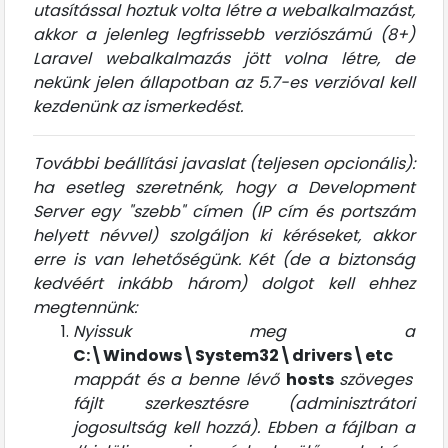
utasítással hoztuk volta létre a webalkalmazást,
akkor a jelenleg legfrissebb verziószámú (8+)
Laravel webalkalmazás jött volna létre, de
nekünk jelen állapotban az 5.7-es verzióval kell
kezdenünk az ismerkedést.
További beállítási javaslat (teljesen opcionális):
ha esetleg szeretnénk, hogy a Development
Server egy "szebb" címen (IP cím és portszám
helyett névvel) szolgáljon ki kéréseket, akkor
erre is van lehetőségünk. Két (de a biztonság
kedvéért inkább három) dolgot kell ehhez
megtennünk:
Nyissuk meg a
C:\Windows\System32\drivers\etc
mappát és a benne lévő
hosts
szöveges
fájlt szerkesztésre (adminisztrátori
jogosultság kell hozzá). Ebben a fájlban a