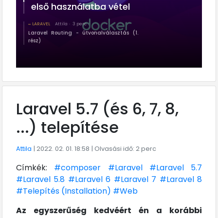
első használatba vétel
LARAVEL
Attila
3 perc
Laravel Routing - útvonalválasztás (1.
rész)
Laravel 5.7 (és 6, 7, 8,
...) telepítése
Attila
| 2022. 02. 01. 18:58
| Olvasási idő: 2 perc
Címkék:
#composer
#Laravel
#Laravel 5.7
#Laravel 5.8
#Laravel 6
#Laravel 7
#Laravel 8
#Telepítés (Installation)
#Web
Az egyszerűség kedvéért én a korábbi