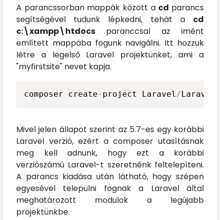
A parancssorban mappák között a
cd
parancs
segítségével tudunk lépkedni, tehát a
cd
c:\xampp\htdocs
paranccsal az imént
említett mappába fogunk navigálni. Itt hozzuk
létre a legelső Laravel projektünket, ami a
"myfirstsite" nevet kapja.
composer create
-
project Laravel
/
Laravel
Mivel jelen állapot szerint az 5.7-es egy korábbi
Laravel verzió, ezért a composer utasításnak
meg kell adnunk, hogy ezt a korábbi
verziószámú Laravel-t szeretnénk feltelepíteni.
A parancs kiadása után látható, hogy szépen
egyesével települni fognak a Laravel által
meghatározott modulok a legújabb
projektünkbe.