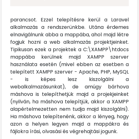
parancsot. Ezzel telepítésre kerül a Laravel
alkalmazás a rendszerünkbe. Utána érdemes
elnavigálnunk abba a mappába, ahol majd létre
fogjuk hozni a web alkalmazás projektjeinket.
Tipikusan ezek a projektek a C:\XAMPP\htdocs
mappába kerülnek majd XAMPP szerver
használata esetén (mivel ebben az esetben a
telepített XAMPP szerver - Apache, PHP, MySQL
- is képes lesz kiszolgálni a
webalkalmazásunkat), de amúgy bárhova
máshova is telepíthetjük majd a projekjeinket
(nyilván, ha máshova telepítjük, akkor a XAMPP
alapértelmezetten nem tudja majd kiszolgálni).
Ha máshova telepítenénk, akkor a lényeg, hogy
azon a helyen legyen majd a mappákra és
fájlokra írási, olvasási és végrehajtási jogunk.