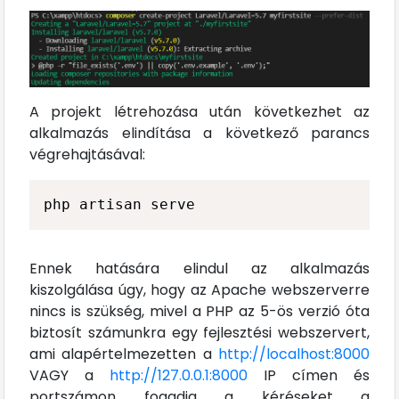
A projekt létrehozása után következhet az
alkalmazás elindítása a következő parancs
végrehajtásával:
php artisan serve
Ennek hatására elindul az alkalmazás
kiszolgálása úgy, hogy az Apache webszerverre
nincs is szükség, mivel a PHP az 5-ös verzió óta
biztosít számunkra egy fejlesztési webszervert,
ami alapértelmezetten a
http://localhost:8000
VAGY a
http://127.0.0.1:8000
IP címen és
portszámon fogadja a kéréseket a