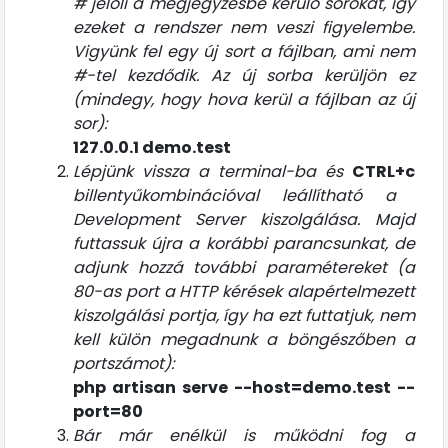
# jelöli a megjegyzésbe kerülő sorokat, így
ezeket a rendszer nem veszi figyelembe.
Vigyünk fel egy új sort a fájlban, ami nem
#-tel kezdődik. Az új sorba kerüljön ez
(mindegy, hogy hova kerül a fájlban az új
sor):
127.0.0.1 demo.test
Lépjünk vissza a terminal-ba és
CTRL+c
billentyűkombinációval leállítható a
Development Server kiszolgálása. Majd
futtassuk újra a korábbi parancsunkat, de
adjunk hozzá további paramétereket (a
80-as port a HTTP kérések alapértelmezett
kiszolgálási portja, így ha ezt futtatjuk, nem
kell külön megadnunk a böngészőben a
portszámot):
php artisan serve --host=demo.test --
port=80
Bár már enélkül is működni fog a