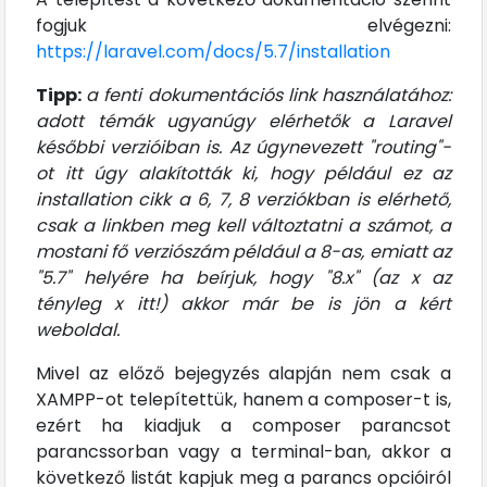
fogjuk elvégezni:
https://laravel.com/docs/5.7/installation
Tipp:
a fenti dokumentációs link használatához:
adott témák ugyanúgy elérhetők a Laravel
későbbi verzióiban is. Az úgynevezett "routing"-
ot itt úgy alakították ki, hogy például ez az
installation cikk a 6, 7, 8 verziókban is elérhető,
csak a linkben meg kell változtatni a számot, a
mostani fő verziószám például a 8-as, emiatt az
"5.7" helyére ha beírjuk, hogy "8.x" (az x az
tényleg x itt!) akkor már be is jön a kért
weboldal.
Mivel az előző bejegyzés alapján nem csak a
XAMPP-ot telepítettük, hanem a composer-t is,
ezért ha kiadjuk a composer parancsot
parancssorban vagy a terminal-ban, akkor a
következő listát kapjuk meg a parancs opcióiról