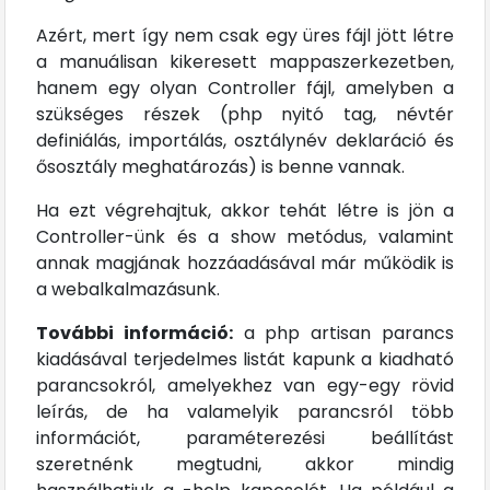
Azért, mert így nem csak egy üres fájl jött létre
a manuálisan kikeresett mappaszerkezetben,
hanem egy olyan Controller fájl, amelyben a
szükséges részek (php nyitó tag, névtér
definiálás, importálás, osztálynév deklaráció és
ősosztály meghatározás) is benne vannak.
Ha ezt végrehajtuk, akkor tehát létre is jön a
Controller-ünk és a show metódus, valamint
annak magjának hozzáadásával már működik is
a webalkalmazásunk.
További információ:
a php artisan parancs
kiadásával terjedelmes listát kapunk a kiadható
parancsokról, amelyekhez van egy-egy rövid
leírás, de ha valamelyik parancsról több
információt, paraméterezési beállítást
szeretnénk megtudni, akkor mindig