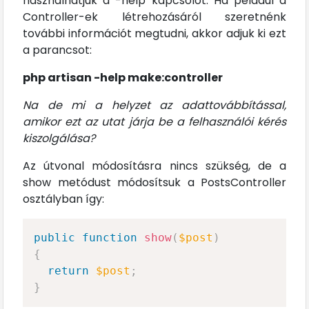
használhatjuk a -help kapcsolót. Ha például a
Controller-ek létrehozásáról szeretnénk
további információt megtudni, akkor adjuk ki ezt
a parancsot:
php artisan -help make:controller
Na de mi a helyzet az adattovábbítással,
amikor ezt az utat járja be a felhasználói kérés
kiszolgálása?
Az útvonal módosításra nincs szükség, de a
show metódust módosítsuk a PostsController
osztályban így:
public
function
show
(
$post
)
{
return
$post
;
}