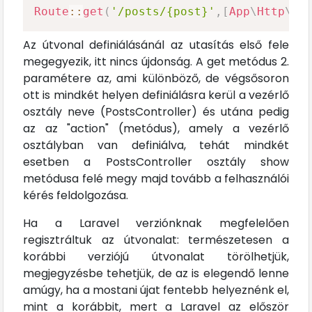
Route
::
get
(
'/posts/{post}'
,
[
App
\
Http
\
Co
Az útvonal definiálásánál az utasítás első fele
megegyezik, itt nincs újdonság. A get metódus 2.
paramétere az, ami különböző, de végsősoron
ott is mindkét helyen definiálásra kerül a vezérlő
osztály neve (PostsController) és utána pedig
az az "action" (metódus), amely a vezérlő
osztályban van definiálva, tehát mindkét
esetben a PostsController osztály show
metódusa felé megy majd tovább a felhasználói
kérés feldolgozása.
Ha a Laravel verziónknak megfelelően
regisztráltuk az útvonalat: természetesen a
korábbi verziójú útvonalat törölhetjük,
megjegyzésbe tehetjük, de az is elegendő lenne
amúgy, ha a mostani újat fentebb helyeznénk el,
mint a korábbit, mert a Laravel az először