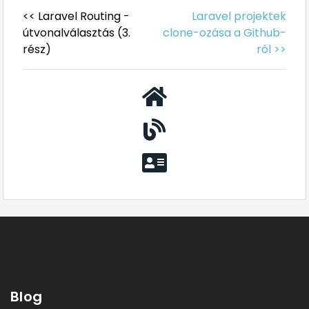
<< Laravel Routing -
Laravel projektek
útvonalválasztás (3.
clone-ozása a Github-
rész)
ról >>
Blog