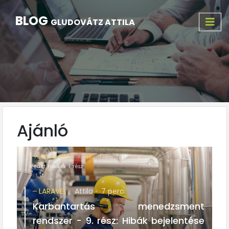
BLOG
GLUDOVÁTZ ATTILA
Ajánló
VENDÉGBLOGGER
Ainozu
1 perc
React hookok 1. rész
LARAVEL
Attila
7 perc
Karbantartás menedzsment
rendszer - 9. rész: Hibák bejelentése