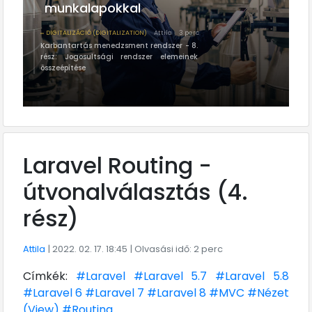
munkalapokkal
DIGITALIZÁCIÓ (DIGITALIZATION)
Attila
3 perc
Karbantartás menedzsment rendszer - 8.
rész: Jogosultsági rendszer elemeinek
összeépítése
Laravel Routing -
útvonalválasztás (4.
rész)
Attila
| 2022. 02. 17. 18:45
| Olvasási idő: 2 perc
Címkék:
#Laravel
#Laravel 5.7
#Laravel 5.8
#Laravel 6
#Laravel 7
#Laravel 8
#MVC
#Nézet
(View)
#Routing