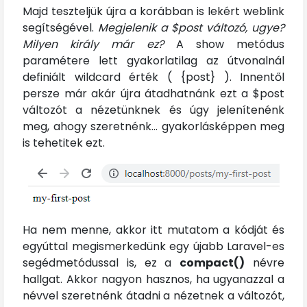
Majd teszteljük újra a korábban is lekért weblink
segítségével.
Megjelenik a $post változó, ugye?
Milyen király már ez?
A show metódus
paramétere lett gyakorlatilag az útvonalnál
definiált wildcard érték ( {post} ). Innentől
persze már akár újra átadhatnánk ezt a $post
változót a nézetünknek és úgy jelenítenénk
meg, ahogy szeretnénk... gyakorlásképpen meg
is tehetitek ezt.
Ha nem menne, akkor itt mutatom a kódját és
egyúttal megismerkedünk egy újabb Laravel-es
segédmetódussal is, ez a
compact()
névre
hallgat. Akkor nagyon hasznos, ha ugyanazzal a
névvel szeretnénk átadni a nézetnek a változót,