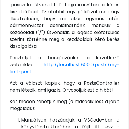
"passzoló" útvonal felé fogja irányítani a kérés
kiszolgálását. Ez utóbbit egy példával még úgy
illusztrálnám, hogy mi akár egymás után
bármennyiszer definiálhatnánk mondjuk a
kezdőoldal ("/") útvonalát, a legelső előfordulás
szerint történne meg a kezdőoldalt kérő kérés
kiszolgálása.
Teszteljük a böngészőnket a következő
weblinkkel:
http://localhost:8000/posts/my-
first-post
Azt a választ kapjuk, hogy a PostsController
nem létezik, ami igaz is. Orvosoljuk ezt a hibát!
Két módon tehetjük meg (a második lesz a jobb
megoldás):
Manuálisan hozzáadjuk a VSCode-ban a
könyvtárstruktúrában a fájlt: itt lesz a