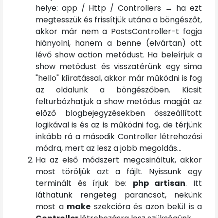
helye: app / Http / Controllers → ha ezt
megtesszük és frissítjük utána a böngészőt,
akkor már nem a PostsController-t fogja
hiányolni, hanem a benne (elvártan) ott
lévő show action metódust. Ha beleírjuk a
show metódust és visszatérünk egy sima
"hello" kiíratással, akkor már működni is fog
az oldalunk a böngészőben. Kicsit
felturbózhatjuk a show metódus magját az
előző blogbejegyzésekben összeállított
logikával is és az is működni fog, de térjünk
inkább rá a második Controller létrehozási
módra, mert az lesz a jobb megoldás...
Ha az első módszert megcsináltuk, akkor
most töröljük azt a fájlt. Nyissunk egy
terminált és írjuk be:
php artisan
. Itt
láthatunk rengeteg parancsot, nekünk
most a
make
szekcióra és azon belül is a