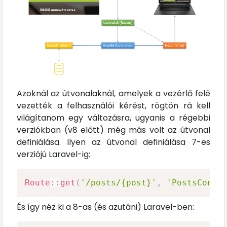
Azoknál az útvonalaknál, amelyek a vezérlő felé
vezették a felhasználói kérést, rögtön rá kell
világítanom egy változásra, ugyanis a régebbi
verziókban (v8 előtt) még más volt az útvonal
definiálása. Ilyen az útvonal definiálása 7-es
verziójú Laravel-ig:
Route
::
get
(
'/posts/{post}'
,
'PostsContr
És így néz ki a 8-as (és azutáni) Laravel-ben: