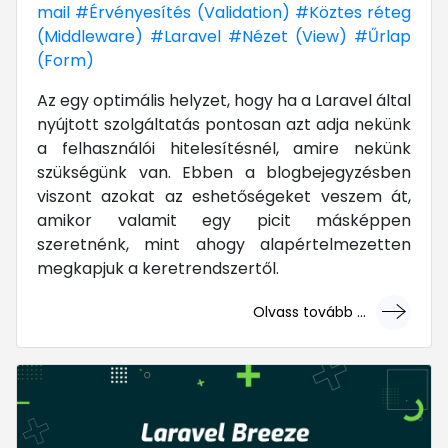
mail
#Érvényesítés (Validation)
#Köztes réteg
(Middleware)
#Laravel
#Nézet (View)
#Űrlap
(Form)
Az egy optimális helyzet, hogy ha a Laravel által
nyújtott szolgáltatás pontosan azt adja nekünk
a felhasználói hitelesítésnél, amire nekünk
szükségünk van. Ebben a blogbejegyzésben
viszont azokat az eshetőségeket veszem át,
amikor valamit egy picit másképpen
szeretnénk, mint ahogy alapértelmezetten
megkapjuk a keretrendszertől.
Olvass tovább ...
... mert megéri!