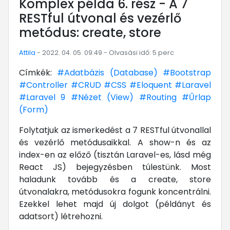
Komplex példa 6. rész - A 7
RESTful útvonal és vezérlő
metódus: create, store
Attila
- 2022. 04. 05. 09:49 - Olvasási idő: 5 perc
Címkék:
#Adatbázis (Database)
#Bootstrap
#Controller
#CRUD
#CSS
#Eloquent
#Laravel
#Laravel 9
#Nézet (View)
#Routing
#Űrlap
(Form)
Folytatjuk az ismerkedést a 7 RESTful útvonallal
és vezérlő metódusaikkal. A show-n és az
index-en az előző (tisztán Laravel-es, lásd még
React JS) bejegyzésben túlestünk. Most
haladunk tovább és a create, store
útvonalakra, metódusokra fogunk koncentrálni.
Ezekkel lehet majd új dolgot (példányt és
adatsort) létrehozni.