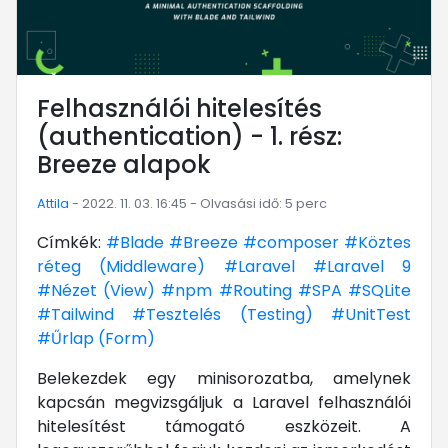
Felhasználói hitelesítés
(authentication) - 1. rész:
Breeze alapok
Attila
- 2022. 11. 03. 16:45 - Olvasási idő: 5 perc
Címkék:
#Blade
#Breeze
#composer
#Köztes
réteg (Middleware)
#Laravel
#Laravel 9
#Nézet (View)
#npm
#Routing
#SPA
#SQLite
#Tailwind
#Tesztelés (Testing)
#UnitTest
#Űrlap (Form)
Belekezdek egy minisorozatba, amelynek
kapcsán megvizsgáljuk a Laravel felhasználói
hitelesítést támogató eszközeit. A