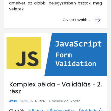
amelyet az alábbi bejegyzésben osztok meg
veletek.
Olvass tovább ...
... mert megéri!
Komplex példa - Validálás - 2.
rész
Attila
- 2022. 07. 17. 19:17 - Olvasási idő: 5 perc
Címkék:
#Blade
#Érvényesítés (Validation)