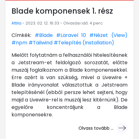
Blade komponensek 1. rész
Attila
- 2023. 02. 12. 16:33 - Olvasási idő: 4 perc
Címkék:
#Blade
#Laravel 10
#Nézet (View)
#npm
#Tailwind
#Telepítés (Installation)
Mielőtt folytatnám a felhasználói hitelesítésnek
a Jetstream-et feldolgozó sorozatát, előtte
muszáj foglalkoznom a Blade komponensekkel.
Erre azért is van szükség, mivel a Livewire +
Blade irányvonalat választottuk a Jetstream
telepítésénél (ebből persze lehet sejteni, hogy
majd a Livewire-rel is muszáj lesz kitérnünk). De
egyelőre koncentráljunk a Blade
komponensekre.
Olvass tovább ...