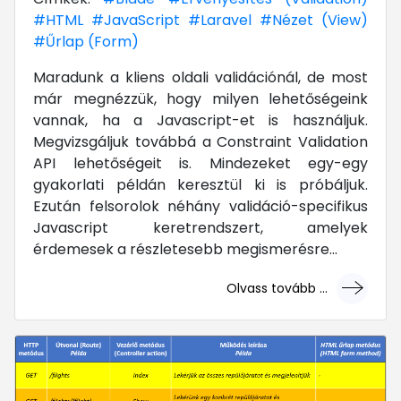
#HTML
#JavaScript
#Laravel
#Nézet (View)
#Űrlap (Form)
Maradunk a kliens oldali validációnál, de most
már megnézzük, hogy milyen lehetőségeink
vannak, ha a Javascript-et is használjuk.
Megvizsgáljuk továbbá a Constraint Validation
API lehetőségeit is. Mindezeket egy-egy
gyakorlati példán keresztül ki is próbáljuk.
Ezután felsorolok néhány validáció-specifikus
Javascript keretrendszert, amelyek
érdemesek a részletesebb megismerésre...
Olvass tovább ...
... mert megéri!