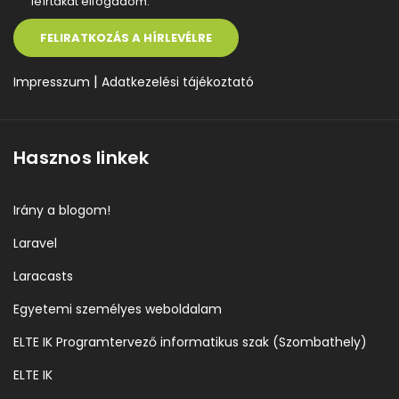
leírtakat elfogadom.
FELIRATKOZÁS A HÍRLEVÉLRE
|
Impresszum
Adatkezelési tájékoztató
Hasznos linkek
Irány a blogom!
Laravel
Laracasts
Egyetemi személyes weboldalam
ELTE IK Programtervező informatikus szak (Szombathely)
ELTE IK