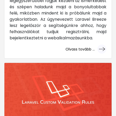
legegyszerűbbel fogjuk kezdeni az ismerkedést
és szépen haladunk majd a bonyolultabbak
felé, miközben mindent ki is próbálunk majd a
gyakorlatban. Az úgynevezett Laravel Breeze
lesz legelőször a segítségünkre ahhoz, hogy
felhasználókat tudjuk regisztrálni, majd
bejelentkeztetni a webalkalmazásunkba.
Olvass tovább ...
... mert megéri!