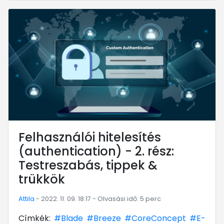
... mert megéri!
Felhasználói hitelesítés
(authentication) - 2. rész:
Testreszabás, tippek &
trükkök
Attila
- 2022. 11. 09. 18:17 - Olvasási idő: 5 perc
Címkék:
#Blade
#Breeze
#CoreConcept
#E-