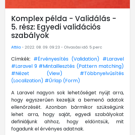
Komplex példa - Validálás -
5. rész: Egyedi validációs
szabályok
Attila
- 2022. 08. 09. 09:23 - Olvasási idő: 5 perc
Címkék:
#Érvényesítés (Validation)
#Laravel
#Laravel 9
#Mintaillesztés (Pattern matching)
#Nézet (View)
#Többnyelvűsítés
(Localization)
#Űrlap (Form)
A Laravel nagyon sok lehetőséget nyújt arra,
hogy egyszerűen kezeljük a bemenő adatok
ellenőrzését. Azonban bármikor szükségünk
lehet arra, hogy saját, egyedi szabályokat
definiáljunk ahhoz, hogy eldöntsük, mit
fogadunk el érvényes adatnak.