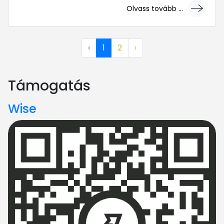
Olvass tovább ...
... mert megéri!
‹
1
2
›
Támogatás
Wise