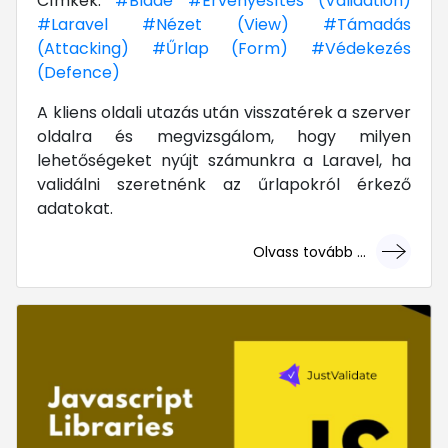
Címkék:
#Blade
#Érvényesítés (Validation)
#Laravel
#Nézet (View)
#Támadás
(Attacking)
#Űrlap (Form)
#Védekezés
(Defence)
A kliens oldali utazás után visszatérek a szerver
oldalra és megvizsgálom, hogy milyen
lehetőségeket nyújt számunkra a Laravel, ha
validálni szeretnénk az űrlapokról érkező
adatokat.
Olvass tovább ...
... mert megéri!