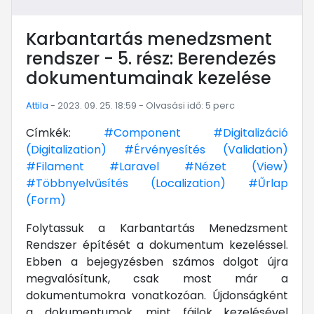
Karbantartás menedzsment
rendszer - 5. rész: Berendezés
dokumentumainak kezelése
Attila
- 2023. 09. 25. 18:59 - Olvasási idő: 5 perc
Címkék:
#Component
#Digitalizáció
(Digitalization)
#Érvényesítés (Validation)
#Filament
#Laravel
#Nézet (View)
#Többnyelvűsítés (Localization)
#Űrlap
(Form)
Folytassuk a Karbantartás Menedzsment
Rendszer építését a dokumentum kezeléssel.
Ebben a bejegyzésben számos dolgot újra
megvalósítunk, csak most már a
dokumentumokra vonatkozóan. Újdonságként
a dokumentumok, mint fájlok kezelésével