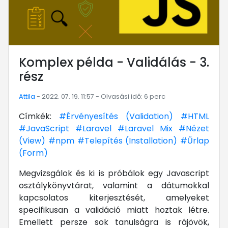
Komplex példa - Validálás - 3.
rész
Attila
- 2022. 07. 19. 11:57 - Olvasási idő: 6 perc
Címkék:
#Érvényesítés (Validation)
#HTML
#JavaScript
#Laravel
#Laravel Mix
#Nézet
(View)
#npm
#Telepítés (Installation)
#Űrlap
(Form)
Megvizsgálok és ki is próbálok egy Javascript
osztálykönyvtárat, valamint a dátumokkal
kapcsolatos kiterjesztését, amelyeket
specifikusan a validáció miatt hoztak létre.
Emellett persze sok tanulságra is rájövök,