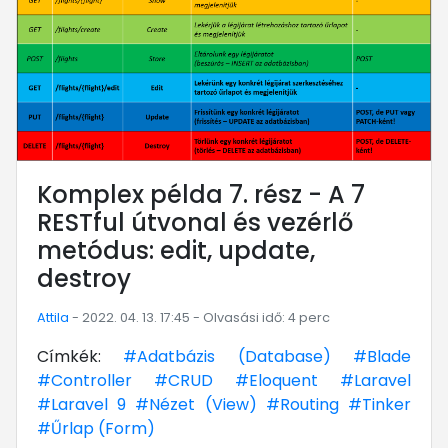
Komplex példa 7. rész - A 7
RESTful útvonal és vezérlő
metódus: edit, update,
destroy
Attila
- 2022. 04. 13. 17:45 - Olvasási idő: 4 perc
Címkék:
#Adatbázis (Database)
#Blade
#Controller
#CRUD
#Eloquent
#Laravel
#Laravel 9
#Nézet (View)
#Routing
#Tinker
#Űrlap (Form)