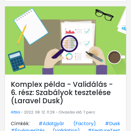
... mert megéri!
Komplex példa - Validálás -
6. rész: Szabályok tesztelése
(Laravel Dusk)
Attila
- 2022. 08. 12. 11:29 - Olvasási idő: 7 perc
Címkék:
#Adatgyár (Factory)
#Dusk
#Érvényesítés (Validation)
#FeatureTest