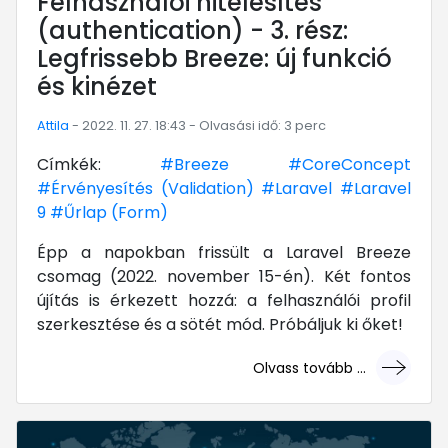
Felhasználói hitelesítés
(authentication) - 3. rész:
Legfrissebb Breeze: új funkció
és kinézet
Attila
- 2022. 11. 27. 18:43 - Olvasási idő: 3 perc
Címkék:
#Breeze
#CoreConcept
#Érvényesítés (Validation)
#Laravel
#Laravel
9
#Űrlap (Form)
Épp a napokban frissült a Laravel Breeze
csomag (2022. november 15-én). Két fontos
újítás is érkezett hozzá: a felhasználói profil
szerkesztése és a sötét mód. Próbáljuk ki őket!
Olvass tovább ...
... mert megéri!