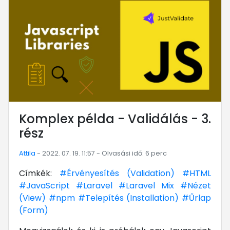
Komplex példa - Validálás - 3.
rész
Attila
- 2022. 07. 19. 11:57 - Olvasási idő: 6 perc
Címkék:
#Érvényesítés (Validation)
#HTML
#JavaScript
#Laravel
#Laravel Mix
#Nézet
(View)
#npm
#Telepítés (Installation)
#Űrlap
(Form)