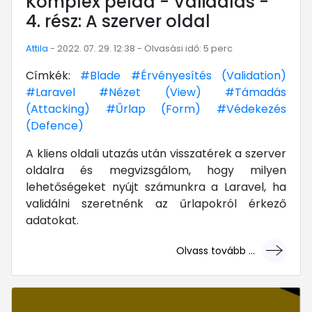
Komplex példa - Validálás -
4. rész: A szerver oldal
Attila
- 2022. 07. 29. 12:38 - Olvasási idő: 5 perc
Címkék:
#Blade
#Érvényesítés (Validation)
#Laravel
#Nézet (View)
#Támadás
(Attacking)
#Űrlap (Form)
#Védekezés
(Defence)
A kliens oldali utazás után visszatérek a szerver
oldalra és megvizsgálom, hogy milyen
lehetőségeket nyújt számunkra a Laravel, ha
validálni szeretnénk az űrlapokról érkező
adatokat.
Olvass tovább ...
... mert megéri!