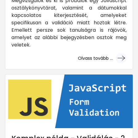
Megvizsgálok és ki is próbálok egy Javascript
osztálykönyvtárat, valamint a dátumokkal
kapcsolatos kiterjesztését, amelyeket
specifikusan a validáció miatt hoztak létre.
Emellett persze sok tanulságra is rájövök,
amelyet az alábbi bejegyzésben osztok meg
veletek.
Olvass tovább ...
... mert megéri!