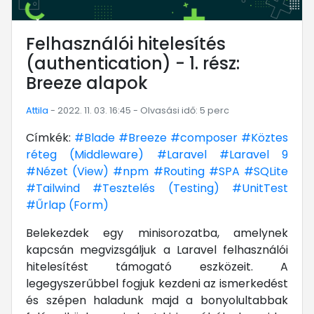
Felhasználói hitelesítés
(authentication) - 1. rész:
Breeze alapok
Attila
- 2022. 11. 03. 16:45 - Olvasási idő: 5 perc
Címkék:
#Blade
#Breeze
#composer
#Köztes
réteg (Middleware)
#Laravel
#Laravel 9
#Nézet (View)
#npm
#Routing
#SPA
#SQLite
#Tailwind
#Tesztelés (Testing)
#UnitTest
#Űrlap (Form)
Belekezdek egy minisorozatba, amelynek
kapcsán megvizsgáljuk a Laravel felhasználói
hitelesítést támogató eszközeit. A
legegyszerűbbel fogjuk kezdeni az ismerkedést
és szépen haladunk majd a bonyolultabbak