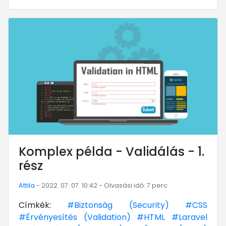
... mert megéri!
Komplex példa - Validálás - 1.
rész
Attila
- 2022. 07. 07. 10:42 - Olvasási idő: 7 perc
Címkék:
#Biztonság (Security)
#CSS
#Érvényesítés (Validation)
#HTML
#Laravel