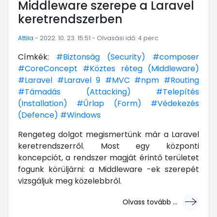
Middleware szerepe a Laravel
keretrendszerben
Attila
- 2022. 10. 23. 15:51 - Olvasási idő: 4 perc
Címkék:
#Biztonság (Security)
#composer
#CoreConcept
#Köztes réteg (Middleware)
#Laravel
#Laravel 9
#MVC
#npm
#Routing
#Támadás (Attacking)
#Telepítés
(Installation)
#Űrlap (Form)
#Védekezés
(Defence)
#Windows
Rengeteg dolgot megismertünk már a Laravel
keretrendszerről. Most egy központi
koncepciót, a rendszer magját érintő területet
fogunk körüljárni: a Middleware -ek szerepét
vizsgáljuk meg közelebbről.
Olvass tovább ...