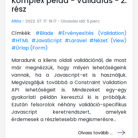
Komplex példa - Validálás - 2.
rész
Attila
- 2022. 07. 17. 19:17 - Olvasási idő: 5 perc
Címkék:
#Blade
#Érvényesítés (Validation)
#HTML
#JavaScript
#Laravel
#Nézet (View)
#Űrlap (Form)
Maradunk a kliens oldali validációnál, de most
már megnézzük, hogy milyen lehetőségeink
vannak, ha a Javascript-et is használjuk.
Megvizsgáljuk továbbá a Constraint Validation
API lehetőségeit is. Mindezeket egy-egy
gyakorlati példán keresztül ki is próbáljuk.
Ezután felsorolok néhány validáció-specifikus
Javascript keretrendszert, amelyek
érdemesek a részletesebb megismerésre...
Olvass tovább ...