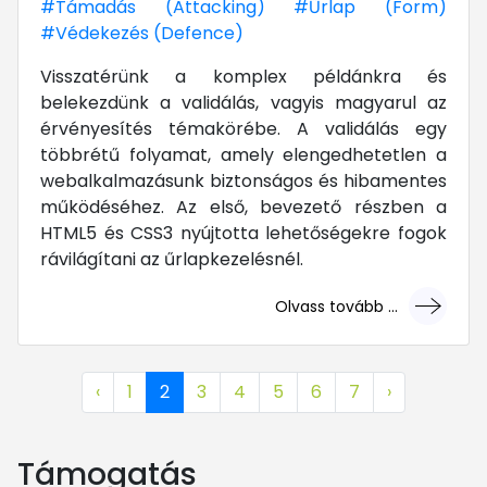
#Támadás (Attacking)
#Űrlap (Form)
#Védekezés (Defence)
Visszatérünk a komplex példánkra és
belekezdünk a validálás, vagyis magyarul az
érvényesítés témakörébe. A validálás egy
többrétű folyamat, amely elengedhetetlen a
webalkalmazásunk biztonságos és hibamentes
működéséhez. Az első, bevezető részben a
HTML5 és CSS3 nyújtotta lehetőségekre fogok
rávilágítani az űrlapkezelésnél.
Olvass tovább ...
... mert megéri!
‹
1
2
3
4
5
6
7
›
Támogatás