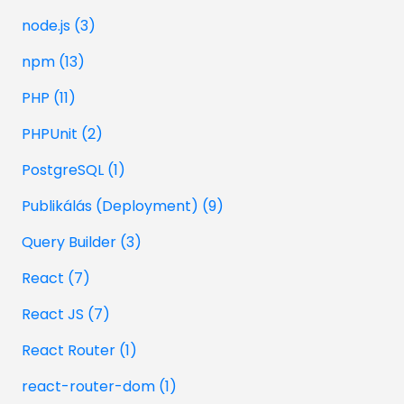
node.js (3)
npm (13)
PHP (11)
PHPUnit (2)
PostgreSQL (1)
Publikálás (Deployment) (9)
Query Builder (3)
React (7)
React JS (7)
React Router (1)
react-router-dom (1)