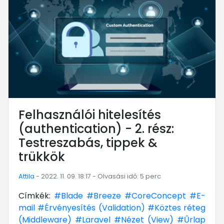
Felhasználói hitelesítés
(authentication) - 2. rész:
Testreszabás, tippek &
trükkök
Attila
- 2022. 11. 09. 18:17 - Olvasási idő: 5 perc
Címkék:
#Blade
#Breeze
#CoreConcept
#E-
mail
#Érvényesítés (Validation)
#Köztes réteg
(Middleware)
#Laravel
#Nézet (View)
#Űrlap